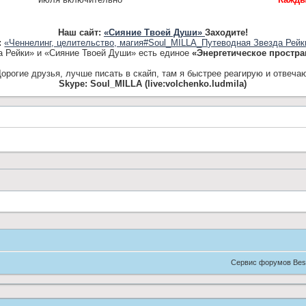
Наш сайт:
«Сияние Твоей Души»
Заходите!
:
«Ченнелинг, целительство, магия#Soul_MILLA_Путеводная Звезда Рейк
а Рейки» и «Сияние Твоей Души» есть единое
«Энергетическое простра
орогие друзья, лучше писать в скайп, там я быстрее реагирую и отвеча
Skype: Soul_MILLA (live:volchenko.ludmila)
Сервис форумов Bes