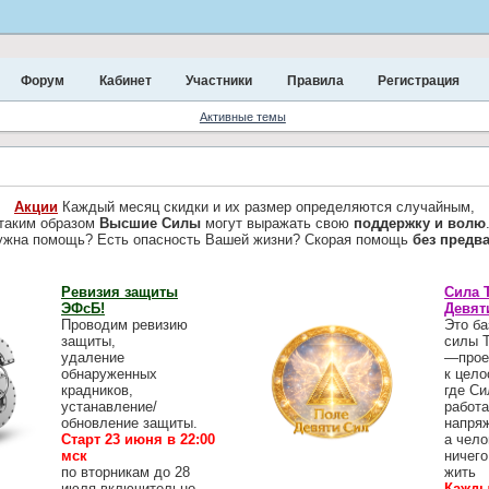
Форум
Кабинет
Участники
Правила
Регистрация
Активные темы
Акции
Каждый месяц скидки и их размер определяются случайным,
таким образом
Высшие Силы
могут выражать свою
поддержку и волю
ужна помощь? Есть опасность Вашей жизни? Скорая помощь
без предв
Ревизия защиты
Сила 
ЭФсБ!
Девят
Проводим ревизию
Это ба
защиты,
силы 
удаление
—прое
обнаруженных
к цело
крадников,
где Си
устанавление/
работа
обновление защиты.
напря
Старт 23 июня в 22:00
а чело
мск
ничего
по вторникам до 28
жить
июля включительно
Кажды