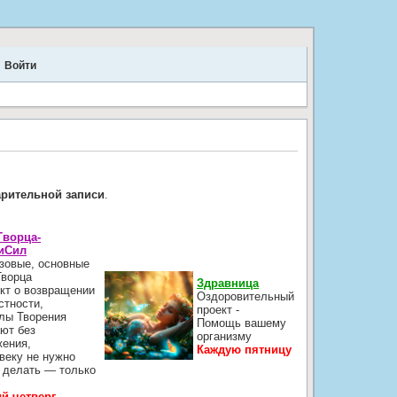
Войти
.
арительной записи
.
Творца-
иСил
зовые, основные
Творца
Здравница
кт о возвращении
Оздоровительный
стности,
проект -
лы Творения
Помощь вашему
ют без
организму
жения,
Каждую пятницу
веку не нужно
 делать — только
й четверг