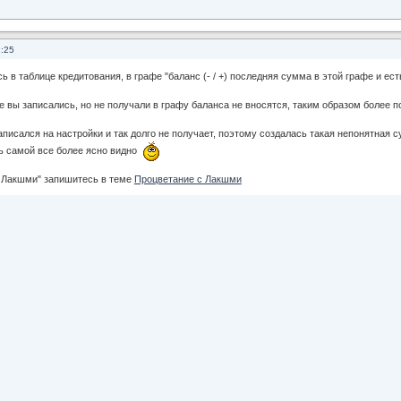
2:25
ь в таблице кредитования, в графе "баланс (- / +) последняя сумма в этой графе и ес
е вы записались, но не получали в графу баланса не вносятся, таким образом более п
аписался на настройки и так долго не получает, поэтому создалась такая непонятная 
ь самой все более ясно видно
с Лакшми" запишитесь в теме
Процветание с Лакшми