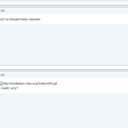
9:59
руб за процветание лакшми
0:52
 скайп чату?