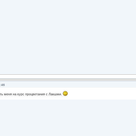
0:46
ть меня на курс процветания с Лакшми.