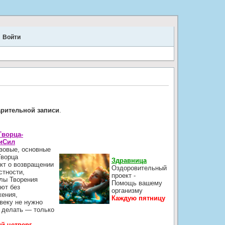
Войти
.
арительной записи
.
Творца-
иСил
зовые, основные
Творца
Здравница
кт о возвращении
Оздоровительный
стности,
проект -
лы Творения
Помощь вашему
ют без
организму
жения,
Каждую пятницу
веку не нужно
 делать — только
й четверг