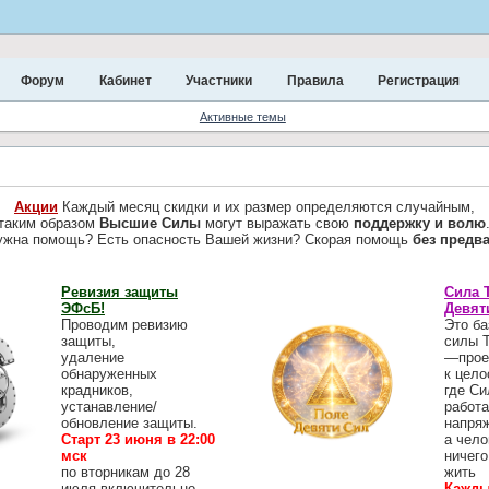
Форум
Кабинет
Участники
Правила
Регистрация
Активные темы
Акции
Каждый месяц скидки и их размер определяются случайным,
таким образом
Высшие Силы
могут выражать свою
поддержку и волю
ужна помощь? Есть опасность Вашей жизни? Скорая помощь
без предв
Ревизия защиты
Сила 
ЭФсБ!
Девят
Проводим ревизию
Это ба
защиты,
силы 
удаление
—прое
обнаруженных
к цело
крадников,
где Си
устанавление/
работа
обновление защиты.
напря
Старт 23 июня в 22:00
а чело
мск
ничего
по вторникам до 28
жить
июля включительно
Кажды