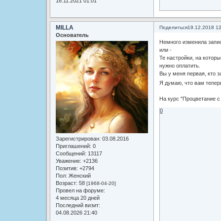
18.11.2021 01:01
MILLA
Поделиться
19.12.2018 1
Основатель
Немного изменила запис
или -
Те настройки, на которы
нужно оплатить.
Вы у меня первая, кто з
Я думаю, что вам тепер
На курс "Процветание 
0
Зарегистрирован
: 03.08.2016
Приглашений:
0
Сообщений:
13117
Уважение:
+2136
Позитив:
+2794
Пол:
Женский
Возраст:
58
[1968-04-20]
Провел на форуме:
4 месяца 20 дней
Последний визит:
04.08.2026 21:40