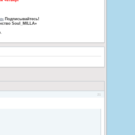
и»
Подписывайтесь!
нство Soul_MILLA»
ю.
21