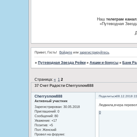
Наш
телеграм канал
«Путеводная Звезд
Д
Привет, Гость!
Войдите
или
зарегистрируйтесь
.
»
Путеводная Звезда Рейки
»
­Акции и бонусы
»
Банк Ра
Страница:
«
1
2
37 Счет Радости Cherrysnow888
Cherrysnow888
Поделиться
08.12.2018 2
Активный участник
Людмила,вчера перевел
Зарегистрирован
: 30.05.2018
Приглашений:
0
0
Сообщений:
80
Уважение:
+17
Позитив:
+5
Пол:
Женский
Провел на форуме: