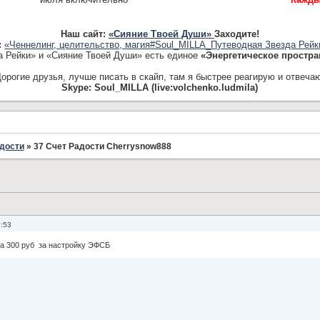
Наш сайт:
«Сияние Твоей Души»
Заходите!
:
«Ченнелинг, целительство, магия#Soul_MILLA_Путеводная Звезда Рейк
а Рейки» и «Сияние Твоей Души» есть единое
«Энергетическое простра
орогие друзья, лучше писать в скайп, там я быстрее реагирую и отвеча
Skype: Soul_MILLA (live:volchenko.ludmila)
дости
»
37 Счет Радости Cherrysnow888
2:53
а 300 руб за настройку ЭФСБ