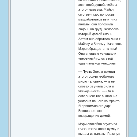
хотя всей душой любила
этого человека. Майкл
смотрел, как, попросив
медработников выйти из
палаты, она положила
ладонь на грудь человека,
который дал ей жизнь.
Затем она обратила лицо к
Майклу и Белому! Казалось,
Мэри обращается к ним!
Они впервые услышали
уверенный голос этой
удивительной женщины:
— Пусть Земля помнит
этого горячо любимого
мною человека, — в ее
словах звучала сила и
убежденность. — Он в
совершенстве выполнил
условия нашего контракта.
Я принимаю его дар!
Восславьте его
возвращение домой.
Мэри спокойно опустила
глаза, взяла свою сумку и
вышла из палаты. Разинув