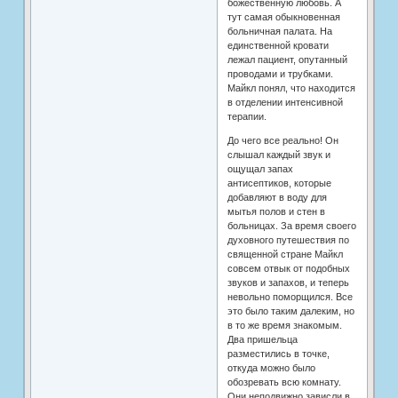
божественную любовь. А
тут самая обыкновенная
больничная палата. На
единственной кровати
лежал пациент, опутанный
проводами и трубками.
Майкл понял, что находится
в отделении интенсивной
терапии.
До чего все реально! Он
слышал каждый звук и
ощущал запах
антисептиков, которые
добавляют в воду для
мытья полов и стен в
больницах. За время своего
духовного путешествия по
священной стране Майкл
совсем отвык от подобных
звуков и запахов, и теперь
невольно поморщился. Все
это было таким далеким, но
в то же время знакомым.
Два пришельца
разместились в точке,
откуда можно было
обозревать всю комнату.
Они неподвижно зависли в