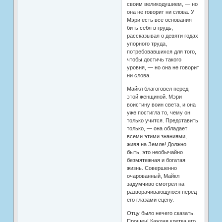
своим великодушием, — но
она не говорит ни слова. У
Мэри есть все основания
бить себя в грудь,
рассказывая о девяти годах
упорного труда,
потребовавшихся для того,
чтобы достичь такого
уровня, — но она не говорит
ни слова.
Майкл благоговел перед
этой женщиной. Мэри
воистину воин света, и она
уже постигла то, чему он
только учится. Представить
только, — она обладает
всеми этими знаниями,
живя на Земле! Должно
быть, это необычайно
безмятежная и богатая
жизнь. Совершенно
очарованный, Майкл
задумчиво смотрел на
разворачивающуюся перед
его глазами сцену.
Отцу было нечего сказать.
Прощен! Каждая клетка его