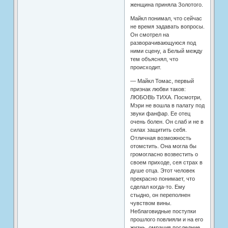
женщина приняла Золотого.
Майкл понимал, что сейчас
не время задавать вопросы.
Он смотрел на
разворачивающуюся под
ними сцену, а Белый между
тем объяснял, что
происходит.
— Майкл Томас, первый
признак любви таков:
ЛЮБОВЬ ТИХА. Посмотри,
Мэри не вошла в палату под
звуки фанфар. Ее отец
очень болен. Он слаб и не в
силах защитить себя.
Отличная возможность
отомстить. Она могла бы
громогласно возвестить о
своем приходе, сея страх в
душе отца. Этот человек
прекрасно понимает, что
сделал когда-то. Ему
стыдно, он переполнен
чувством вины.
Неблаговидные поступки
прошлого повлияли и на его
жизнь, омрачив последние