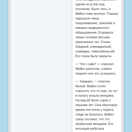
одном из углов под
потолком. Было тихо, и
Майкл тоже молчал. Тишину
нарушало лишь
пощелкивание, шипение и
пиканье медицинского
оборудования. В кровати
лежал человек весьма
преклонных лет. Очень
бледный, изможденный,
очевидно, тяжелобольной.
Его глаза были закрыты.
— Что с ним? — спросил
Майкл шепотом, словно
пациент мог его услышать.
— Умирает, — ответил
Белый. Майкл хотел
спросить что-то еще, но тут
в палату вошла женщина.
На вид ей было сорок с
лишним лет. Она некоторое
время постояла у порога,
глядя на больного. Майкл
сразу осознал, что это
необычная женщина. Его
интуиция работала