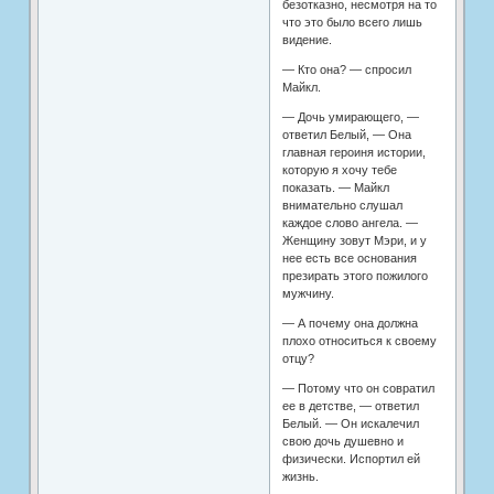
безотказно, несмотря на то
что это было всего лишь
видение.
— Кто она? — спросил
Майкл.
— Дочь умирающего, —
ответил Белый, — Она
главная героиня истории,
которую я хочу тебе
показать. — Майкл
внимательно слушал
каждое слово ангела. —
Женщину зовут Мэри, и у
нее есть все основания
презирать этого пожилого
мужчину.
— А почему она должна
плохо относиться к своему
отцу?
— Потому что он совратил
ее в детстве, — ответил
Белый. — Он искалечил
свою дочь душевно и
физически. Испортил ей
жизнь.