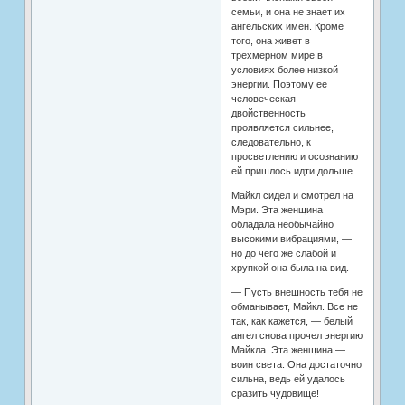
семьи, и она не знает их
ангельских имен. Кроме
того, она живет в
трехмерном мире в
условиях более низкой
энергии. Поэтому ее
человеческая
двойственность
проявляется сильнее,
следовательно, к
просветлению и осознанию
ей пришлось идти дольше.
Майкл сидел и смотрел на
Мэри. Эта женщина
обладала необычайно
высокими вибрациями, —
но до чего же слабой и
хрупкой она была на вид.
— Пусть внешность тебя не
обманывает, Майкл. Все не
так, как кажется, — белый
ангел снова прочел энергию
Майкла. Эта женщина —
воин света. Она достаточно
сильна, ведь ей удалось
сразить чудовище!