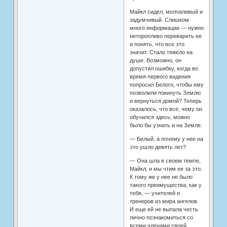
Майкл сидел, молчаливый и
задумчивый. Слишком
много информации — нужно
неторопливо переварить ее
и понять, что все это
значит. Стало тяжело на
душе. Возможно, он
допустил ошибку, когда во
время первого видения
попросил Белого, чтобы ему
позволили покинуть Землю
и вернуться домой? Теперь
оказалось, что все, чему он
обучился здесь, можно
было бы узнать и на Земле.
— Белый, а почему у нее на
это ушло девять лет?
— Она шла в своем темпе,
Майкл, и мы чтим ее за это.
К тому же у нее не было
такого преимущества, как у
тебя, — учителей и
тренеров из мира ангелов.
И еще ей не выпала честь
лично познакомиться со
всеми членами своей