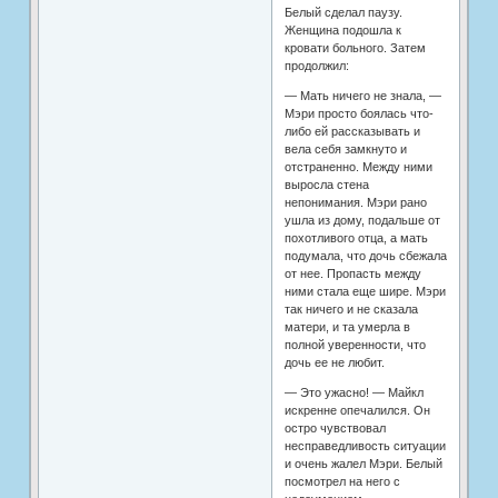
Белый сделал паузу.
Женщина подошла к
кровати больного. Затем
продолжил:
— Мать ничего не знала, —
Мэри просто боялась что-
либо ей рассказывать и
вела себя замкнуто и
отстраненно. Между ними
выросла стена
непонимания. Мэри рано
ушла из дому, подальше от
похотливого отца, а мать
подумала, что дочь сбежала
от нее. Пропасть между
ними стала еще шире. Мэри
так ничего и не сказала
матери, и та умерла в
полной уверенности, что
дочь ее не любит.
— Это ужасно! — Майкл
искренне опечалился. Он
остро чувствовал
несправедливость ситуации
и очень жалел Мэри. Белый
посмотрел на него с