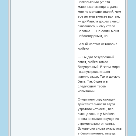
несколько минут эта
маленькая женщина дала
мне не меньше знаний, чем
все ангелы вместе взятые,
— до Майкла дошел смысл
сказанного, и ему стало
неловко. — Не сочти меня
неблагодарным, но…
Белый жестом остановил
Майкла.
— Ты дал безупречный
ответ, Майкл Томас.
Безупречный. В этом мире
главную роль играют
именно люди. Так и должно
быть. Так будет и в
следующем твоем
испытании.
Очертания окружающей
действительности вдруг
утратили четкость, все
смещалось, и у Майкла
снова возникло ощущение
стремительного полета.
Вскоре они снова оказались
в белой комнате, откуда