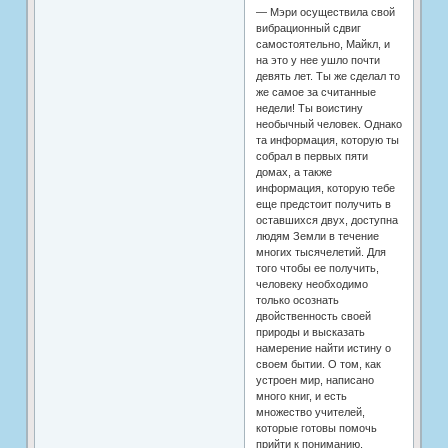
— Мэри осуществила свой
вибрационный сдвиг
самостоятельно, Майкл, и
на это у нее ушло почти
девять лет. Ты же сделал то
же самое за считанные
недели! Ты воистину
необычный человек. Однако
та информация, которую ты
собрал в первых пяти
домах, а также
информация, которую тебе
еще предстоит получить в
оставшихся двух, доступна
людям Земли в течение
многих тысячелетий. Для
того чтобы ее получить,
человеку необходимо
только осознать
двойственность своей
природы и высказать
намерение найти истину о
своем бытии. О том, как
устроен мир, написано
много книг, и есть
множество учителей,
которые готовы помочь
прийти к пониманию.