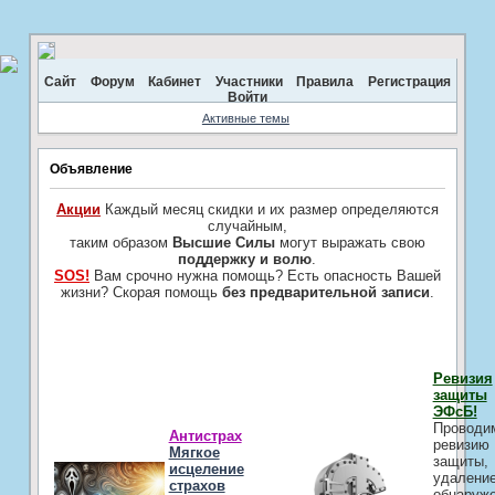
Сайт
Форум
Кабинет
Участники
Правила
Регистрация
Войти
Активные темы
Объявление
Акции
Каждый месяц скидки и их размер определяются
случайным,
таким образом
Высшие Силы
могут выражать свою
поддержку и волю
.
SOS!
Вам срочно нужна помощь? Есть опасность Вашей
жизни? Скорая помощь
без предварительной записи
.
Ревизия
защиты
ЭФсБ!
Проводи
Антистрах
ревизию
Мягкое
защиты,
исцеление
удалени
страхов
обнаруж