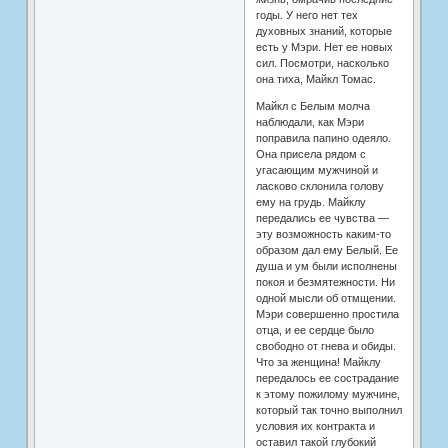
годы. У него нет тех
духовных знаний, которые
есть у Мэри. Нет ее новых
сил. Посмотри, насколько
она тиха, Майкл Томас.
Майкл с Белым молча
наблюдали, как Мэри
поправила папино одеяло.
Она присела рядом с
угасающим мужчиной и
ласково склонила голову
ему на грудь. Майклу
передались ее чувства —
эту возможность каким-то
образом дал ему Белый. Ее
душа и ум были исполнены
покоя и безмятежности. Ни
одной мысли об отмщении.
Мэри совершенно простила
отца, и ее сердце было
свободно от гнева и обиды.
Что за женщина! Майклу
передалось ее сострадание
к этому пожилому мужчине,
который так точно выполнил
условия их контракта и
оставил такой глубокий