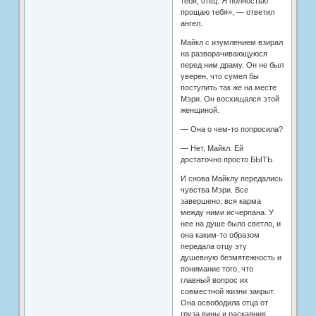
тебя, отец. Я полностью
прощаю тебя», — ответил
ангел.
Майкл с изумлением взирал
на разворачивающуюся
перед ним драму. Он не был
уверен, что сумел бы
поступить так же на месте
Мэри. Он восхищался этой
женщиной.
— Она о чем-то попросила?
— Нет, Майкл. Ей
достаточно просто БЫТЬ.
И снова Майклу передались
чувства Мэри. Все
завершено, вся карма
между ними исчерпана. У
нее на душе было светло, и
она каким-то образом
передала отцу эту
душевную безмятежность и
понимание того, что
главный вопрос их
совместной жизни закрыт.
Она освободила отца от
груза вины и раскаяния,