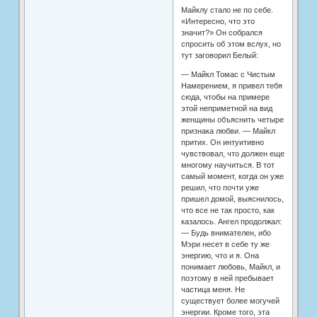
Майклу стало не по себе.
«Интересно, что это
значит?» Он собрался
спросить об этом вслух, но
тут заговорил Белый:
— Майкл Томас с Чистым
Намерением, я привел тебя
сюда, чтобы на примере
этой неприметной на вид
женщины объяснить четыре
признака любви. — Майкл
притих. Он интуитивно
чувствовал, что должен еще
многому научиться. В тот
самый момент, когда он уже
решил, что почти уже
пришел домой, выяснилось,
что все не так просто, как
казалось. Ангел продолжал:
— Будь внимателен, ибо
Мэри несет в себе ту же
энергию, что и я. Она
понимает любовь, Майкл, и
поэтому в ней пребывает
частица меня. Не
существует более могучей
энергии. Кроме того, эта