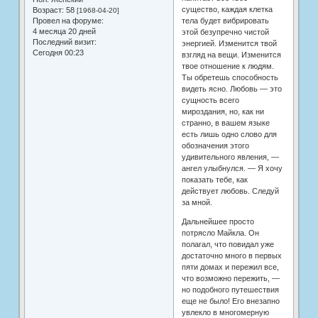
существо, каждая клетка
Возраст:
58
[1968-04-20]
Провел на форуме:
тела будет вибрировать
4 месяца 20 дней
этой безупречно чистой
Последний визит:
энергией. Изменится твой
Сегодня 00:23
взгляд на вещи. Изменится
твое отношение к людям.
Ты обретешь способность
видеть ясно. Любовь — это
сущность всего
мироздания, но, как ни
странно, в вашем языке
есть лишь одно слово для
обозначения этого
удивительного явления, —
ангел улыбнулся. — Я хочу
показать тебе, как
действует любовь. Следуй
за мной.
Дальнейшее просто
потрясло Майкла. Он
полагал, что повидал уже
достаточно много в первых
пяти домах и пережил все,
что возможно пережить, —
но подобного путешествия
еще не было! Его внезапно
увлекло в многомерную