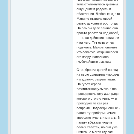
тела откликнулась дивным
ощущением радости и
облегчения. Любопытно, что
Мэри не ставила своей
целью духовный рост отца.
На самом деле сейчас она
просто работала над собой,
— но ее действия повлияли
и на него. Тут есть о чем
подумать. Майкл понимал,
что событие, открывшееся
его взору, исполнено
глубочайшего смысла.
Отец бросил долгий взгляд
на свою удивительную дочь
и медленно закрыл глаза.
На губах играла
безмятежная улыбка. Она
преподнесла ему дар, ради
которого стоило жить, — и
преподнесла как раз
вовремя. Подсоединенные к
пациенту приборы начали
тревожно гудеть и мигать. В
палату вбежали люди в
белых халатах, но они уже
ничего не могли сделать.