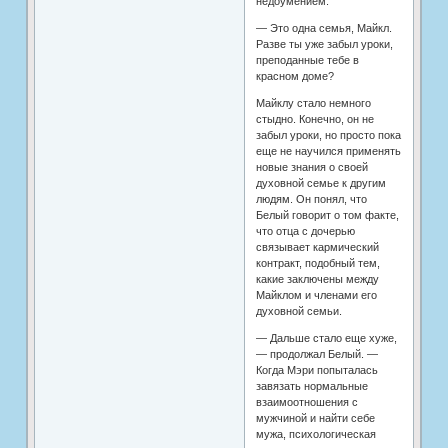
недоумением.
— Это одна семья, Майкл.
Разве ты уже забыл уроки,
преподанные тебе в
красном доме?
Майклу стало немного
стыдно. Конечно, он не
забыл уроки, но просто пока
еще не научился применять
новые знания о своей
духовной семье к другим
людям. Он понял, что
Белый говорит о том факте,
что отца с дочерью
связывает кармический
контракт, подобный тем,
какие заключены между
Майклом и членами его
духовной семьи.
— Дальше стало еще хуже,
— продолжал Белый. —
Когда Мэри попыталась
завязать нормальные
взаимоотношения с
мужчиной и найти себе
мужа, психологическая