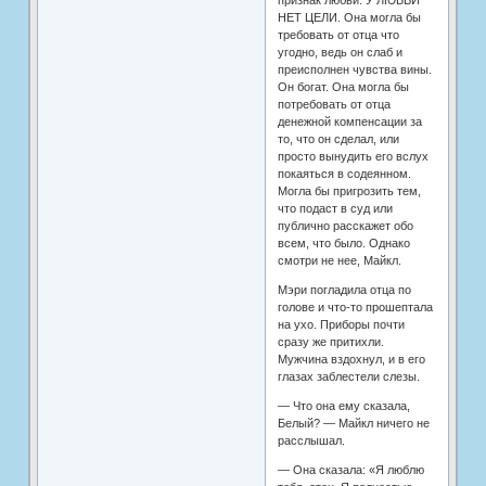
признак любви. У ЛЮБВИ
НЕТ ЦЕЛИ. Она могла бы
требовать от отца что
угодно, ведь он слаб и
преисполнен чувства вины.
Он богат. Она могла бы
потребовать от отца
денежной компенсации за
то, что он сделал, или
просто вынудить его вслух
покаяться в содеянном.
Могла бы пригрозить тем,
что подаст в суд или
публично расскажет обо
всем, что было. Однако
смотри не нее, Майкл.
Мэри погладила отца по
голове и что-то прошептала
на ухо. Приборы почти
сразу же притихли.
Мужчина вздохнул, и в его
глазах заблестели слезы.
— Что она ему сказала,
Белый? — Майкл ничего не
расслышал.
— Она сказала: «Я люблю