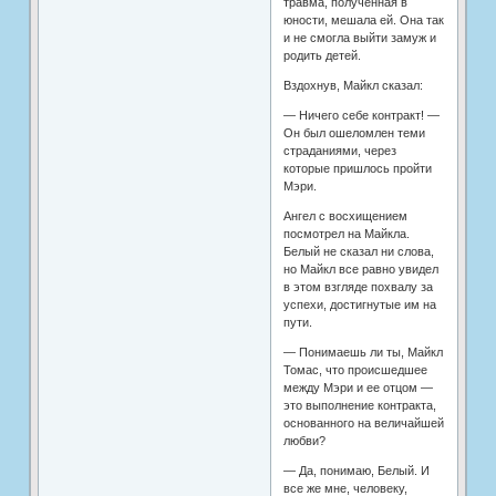
травма, полученная в
юности, мешала ей. Она так
и не смогла выйти замуж и
родить детей.
Вздохнув, Майкл сказал:
— Ничего себе контракт! —
Он был ошеломлен теми
страданиями, через
которые пришлось пройти
Мэри.
Ангел с восхищением
посмотрел на Майкла.
Белый не сказал ни слова,
но Майкл все равно увидел
в этом взгляде похвалу за
успехи, достигнутые им на
пути.
— Понимаешь ли ты, Майкл
Томас, что происшедшее
между Мэри и ее отцом —
это выполнение контракта,
основанного на величайшей
любви?
— Да, понимаю, Белый. И
все же мне, человеку,