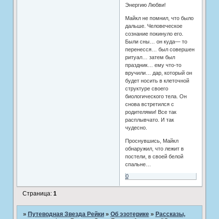
Энергию Любви!
Майкл не помнил, что было
дальше. Человеческое
сознание покинуло его.
Были сны… он куда— то
перенесся… был совершен
ритуал… затем был
праздник… ему что-то
вручили… дар, который он
будет носить в клеточной
структуре своего
биологического тела. Он
снова встретился с
родителями! Все так
расплывчато. И так
чудесно.
Проснувшись, Майкл
обнаружил, что лежит в
постели, в своей белой
спальне…
0
Страница:
1
»
Путеводная Звезда Рейки
»
Об эзотерике
»
Рассказы,