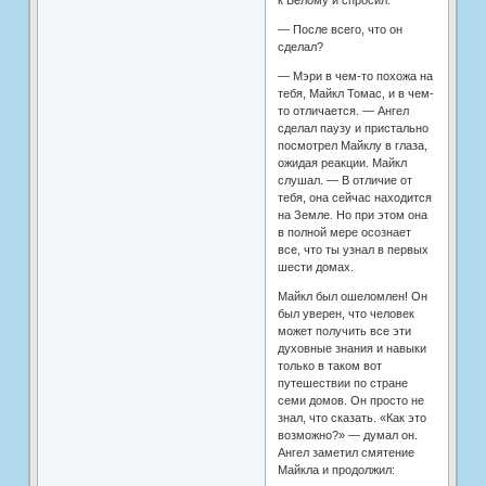
к Белому и спросил:
— После всего, что он
сделал?
— Мэри в чем-то похожа на
тебя, Майкл Томас, и в чем-
то отличается. — Ангел
сделал паузу и пристально
посмотрел Майклу в глаза,
ожидая реакции. Майкл
слушал. — В отличие от
тебя, она сейчас находится
на Земле. Но при этом она
в полной мере осознает
все, что ты узнал в первых
шести домах.
Майкл был ошеломлен! Он
был уверен, что человек
может получить все эти
духовные знания и навыки
только в таком вот
путешествии по стране
семи домов. Он просто не
знал, что сказать. «Как это
возможно?» — думал он.
Ангел заметил смятение
Майкла и продолжил: