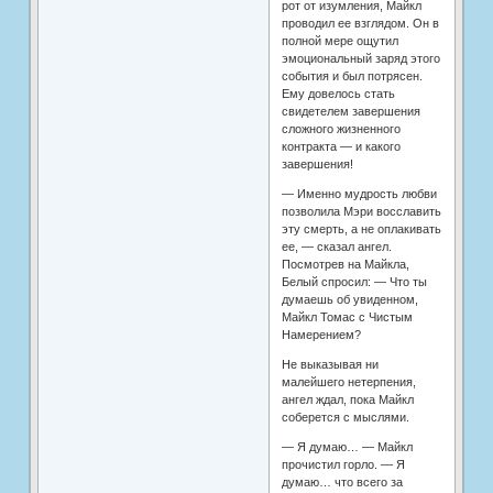
рот от изумления, Майкл
проводил ее взглядом. Он в
полной мере ощутил
эмоциональный заряд этого
события и был потрясен.
Ему довелось стать
свидетелем завершения
сложного жизненного
контракта — и какого
завершения!
— Именно мудрость любви
позволила Мэри восславить
эту смерть, а не оплакивать
ее, — сказал ангел.
Посмотрев на Майкла,
Белый спросил: — Что ты
думаешь об увиденном,
Майкл Томас с Чистым
Намерением?
Не выказывая ни
малейшего нетерпения,
ангел ждал, пока Майкл
соберется с мыслями.
— Я думаю… — Майкл
прочистил горло. — Я
думаю… что всего за