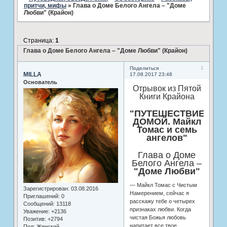
притчи, мифы
»
Глава о Доме Белого Ангела – "Доме
Любви" (Крайон)
Страница:
1
Глава о Доме Белого Ангела – "Доме Любви" (Крайон)
1
Поделиться
MILLA
17.08.2017 23:48
Основатель
Отрывок из Пятой
Книги Крайона
"ПУТЕШЕСТВИЕ
ДОМОЙ. Майкл
Томас и семь
ангелов"
Глава о Доме
Белого Ангела –
"Доме Любви"
— Майкл Томас с Чистым
Зарегистрирован
: 03.08.2016
Намерением, сейчас я
Приглашений:
0
расскажу тебе о четырех
Сообщений:
13118
признаках любви. Когда
Уважение:
+2136
чистая Божья любовь
Позитив:
+2794
напитает все твое
Пол:
Женский