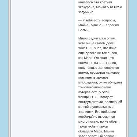
началась эта краткая
экскурсия, Майкл был тих и
задумчив.
— У тебя есть вопросы,
Майкл Томас? — спросил
Белый.
Майкл задумался о том,
чего он на самом деле
хочет. Он знал, что пока
еще далеко не так силен,
как Мэри. Он знал, что,
несмотря на все знания,
полученные за последнее
время, несмотря на новое
понимание законов
мироздания, он не обладает
той спокойной силой,
которая есть у этой
женщины. Он владеет
инструментами, волшебной
картой и уникальными
знаниями. Его вибрации
необычайно высоки, он
много постиг, но не обрел
такой любви, какой
обладала Мэри. Майкл
задал заветный вопрос: