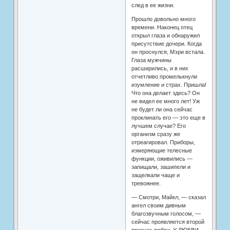
след в ее жизни.
Прошло довольно много
времени. Наконец отец
открыл глаза и обнаружил
присутствие дочери. Когда
он проснулся, Мэри встала.
Глаза мужчины
расширились, и в них
отчетливо промелькнули
изумление и страх. Пришла!
Что она делает здесь? Он
не видел ее много лет! Уж
не будет ли она сейчас
проклинать его — это еще в
лучшем случае? Его
организм сразу же
отреагировал. Приборы,
измеряющие телесные
функции, оживились —
запищали, зашипели и
защелкали чаще и
тревожнее.
— Смотри, Майкл, — сказал
ангел своим дивным
благозвучным голосом, —
сейчас проявляется второй