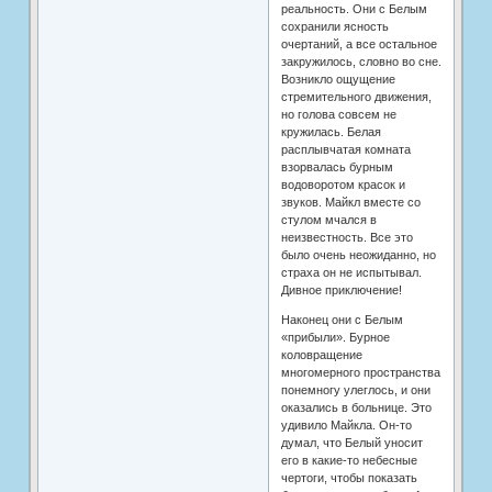
реальность. Они с Белым
сохранили ясность
очертаний, а все остальное
закружилось, словно во сне.
Возникло ощущение
стремительного движения,
но голова совсем не
кружилась. Белая
расплывчатая комната
взорвалась бурным
водоворотом красок и
звуков. Майкл вместе со
стулом мчался в
неизвестность. Все это
было очень неожиданно, но
страха он не испытывал.
Дивное приключение!
Наконец они с Белым
«прибыли». Бурное
коловращение
многомерного пространства
понемногу улеглось, и они
оказались в больнице. Это
удивило Майкла. Он-то
думал, что Белый уносит
его в какие-то небесные
чертоги, чтобы показать