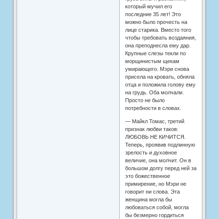
который мучил его
последние 35 лет! Это
можно было прочесть на
лице старика. Вместо того
чтобы требовать воздаяния,
она преподнесла ему дар.
Крупные слезы текли по
морщинистым щекам
умирающего. Мэри снова
присела на кровать, обняла
отца и положила голову ему
на грудь. Оба молчали.
Просто не было
потребности в словах.
— Майкл Томас, третий
признак любви таков:
ЛЮБОВЬ НЕ КИЧИТСЯ.
Теперь, проявив подлинную
зрелость и духовное
величие, она молчит. Он в
большом долгу перед ней за
это божественное
примирение, но Мэри не
говорит ни слова. Эта
женщина могла бы
любоваться собой, могла
бы безмерно гордиться