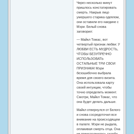
Через несколько минут
пришлось констатировать
смерть. Накрыв лицо
умершего старика одеялом,
они оставили его наедине с
Мэри. Белый снова
заговорил:
— Майкл Томас, вот
четвертый признак любви: У
ЛЮБВИ ЕСТЬ МУДРОСТЬ,
ЧТОБЫ БЕЗУПРЕЧНО
ИСПОЛЬЗОВАТЬ
ОСТАЛЬНЫЕ ТРИ СВОИ
ПРИЗНАКА! Мэри
безошибочно выбрала
время для своего визита.
Она использовала карту
своей интуиции, чтобы
точно определить момент.
Смотри, Майкл Томас, что
она будет делать дальше.
Майкл отвернулся от Белого
и снова сосредоточил все
внимание на происходящем
в палате. Мэри не рыдала,
оплакивая смерть отца. Она
не преисполнилась скорби,