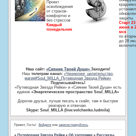
Проект
краднико
освобождения
устанавл
от страхов-
обновле
комфортно и
защиты.
без стрессов
Старт 23
Каждый
июня в 2
понедельник
мск
по вторн
до 28 ию
включит
Наш сайт:
«Сияние Твоей Души»
Заходите!
Наш
телеграм канал:
«Ченнелинг, целительство,
магия#Soul_MILLA_Путеводная Звезда Рейки»
Подписывайтесь!
«Путеводная Звезда Рейки» и «Сияние Твоей Души» есть
единое
«Энергетическое пространство Soul_MILLA»
Дорогие друзья, лучше писать в скайп, там я быстрее
реагирую и отвечаю.
Skype: Soul_MILLA (live:volchenko.ludmila)
Привет, Гость!
Войдите
или
зарегистрируйтесь
.
»
Путеводная Звезда Рейки
»
Об эзотерике
»
Рассказы,