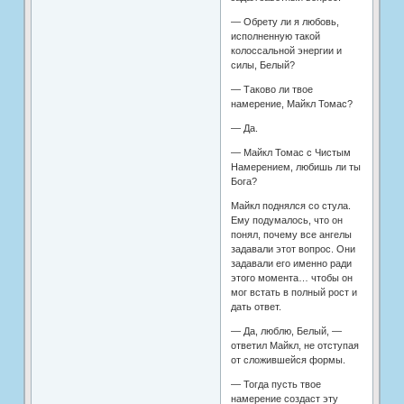
— Обрету ли я любовь,
исполненную такой
колоссальной энергии и
силы, Белый?
— Таково ли твое
намерение, Майкл Томас?
— Да.
— Майкл Томас с Чистым
Намерением, любишь ли ты
Бога?
Майкл поднялся со стула.
Ему подумалось, что он
понял, почему все ангелы
задавали этот вопрос. Они
задавали его именно ради
этого момента… чтобы он
мог встать в полный рост и
дать ответ.
— Да, люблю, Белый, —
ответил Майкл, не отступая
от сложившейся формы.
— Тогда пусть твое
намерение создаст эту