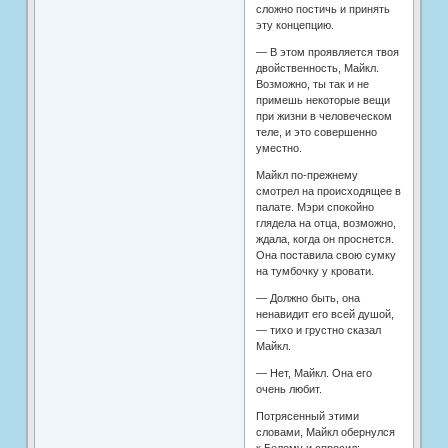
сложно постичь и принять
эту концепцию.
— В этом проявляется твоя
двойственность, Майкл.
Возможно, ты так и не
примешь некоторые вещи
при жизни в человеческом
теле, и это совершенно
уместно.
Майкл по-прежнему
смотрел на происходящее в
палате. Мэри спокойно
глядела на отца, возможно,
ждала, когда он проснется.
Она поставила свою сумку
на тумбочку у кровати.
— Должно быть, она
ненавидит его всей душой,
— тихо и грустно сказал
Майкл.
— Нет, Майкл. Она его
очень любит.
Потрясенный этими
словами, Майкл обернулся