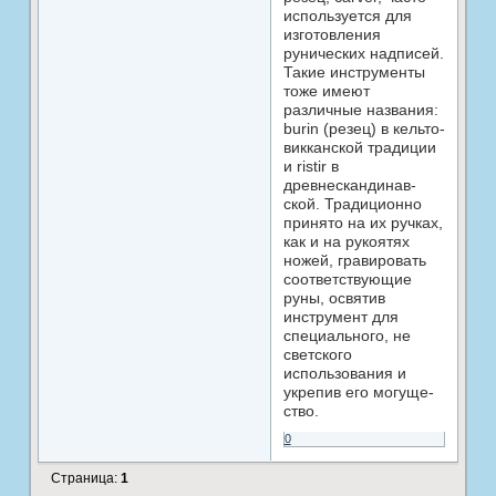
используется для
изготовления
рунических надписей.
Такие инструменты
тоже имеют
различные названия:
burin (резец) в кельто-
викканской традиции
и ristir в
древнескандинав­
ской. Традиционно
принято на их ручках,
как и на рукоятях
ножей, гравировать
соответствующие
руны, освятив
инструмент для
специального, не
светского
использования и
укрепив его могуще­
ство.
0
Страница:
1