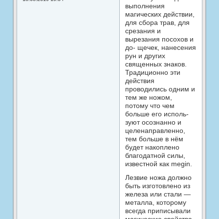
выполнения
магических действии,
для сбора трав, для
срезания и
вырезания посохов и
до- щечек, нанесения
рун и других
священных знаков.
Традиционно эти
действия
проводились одним и
тем же ножом,
потому что чем
больше его исполь­
зуют осознанно и
целенаправленно,
тем больше в нём
будет накоплено
благодатной силы,
извест­ной как megin.
Лезвие ножа должно
быть изготовлено из
железа или стали —
металла, которому
всегда приписывали
магические свойства