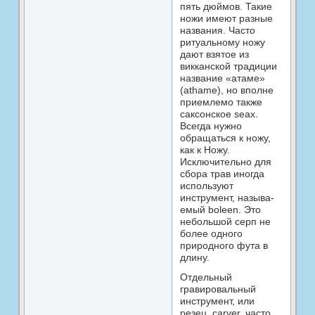
пять дюймов. Такие
ножи имеют разные
названия. Часто
ритуальному ножу
дают взятое из
викканской традиции
название «атаме»
(athame), но вполне
приемлемо также
саксонское seax.
Всегда нужно
обращаться к ножу,
как к Ножу.
Исключительно для
сбора трав иногда
используют
инструмент, называ­
емый boleen. Это
небольшой серп не
более одного
природного фута в
длину.
Отдельный
гравировальный
инструмент, или
резец, carver, часто