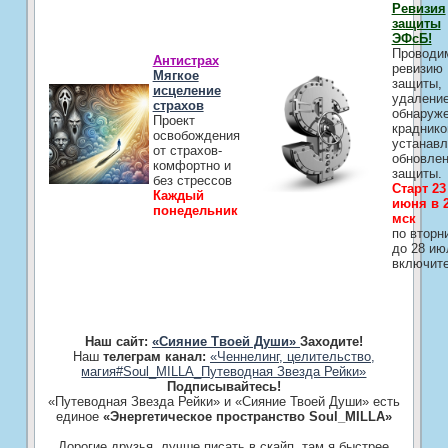
Ревизия
защиты
ЭФсБ!
Проводи
Антистрах
ревизию
Мягкое
защиты,
исцеление
удалени
страхов
обнаруж
Проект
краднико
освобождения
устанавл
от страхов-
обновле
комфортно и
защиты.
без стрессов
Старт 23
Каждый
июня в 2
понедельник
мск
по вторн
до 28 ию
включит
Наш сайт:
«Сияние Твоей Души»
Заходите!
Наш
телеграм канал:
«Ченнелинг, целительство,
магия#Soul_MILLA_Путеводная Звезда Рейки»
Подписывайтесь!
«Путеводная Звезда Рейки» и «Сияние Твоей Души» есть
единое
«Энергетическое пространство Soul_MILLA»
Дорогие друзья, лучше писать в скайп, там я быстрее