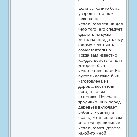
Если вы хотите быть
уверены, что нож
никогда не
использовался ни для
чего того, его следует
сделать из куска
металла, придать ему
форму и за­точить
самостоятельно.
Тогда вам известно
каждое действие, для
которого был
использован нож. Его
рукоять должна быть
изготовлена из
дерева, кости или
рога, a не из
пластика. Перечень
традиционных пород
деревьев включает
рябину, лещину и
ясень, хотя, если вам
кажется правильным
использовать дерево
какой-то иной