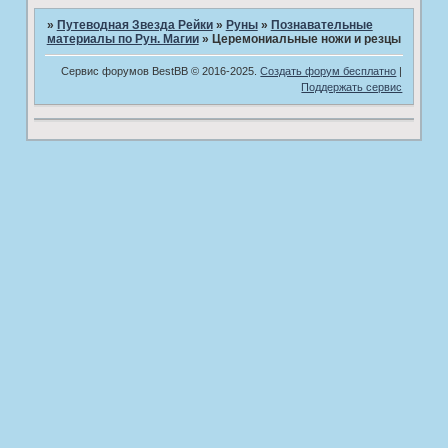
»
Путеводная Звезда Рейки
»
­Руны
»
Познавательные
материалы по Рун. Магии
»
Церемониальные ножи и резцы
Сервис форумов BestBB © 2016-2025.
Создать форум бесплатно
|
Поддержать сервис