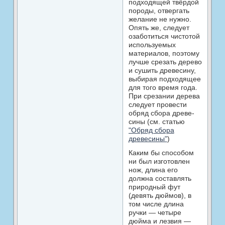
подходящей твёрдой
поро­ды, отвергать
желание не нужно.
Опять же, следует
озаботиться чистотой
используемых
материалов, поэтому
лучше срезать дерево
и сушить древесину,
выбирая подходящее
для того время года.
При сре­зании дерева
следует провести
обряд сбора древе­
сины (см. статью
"Обряд сбора
древесины"
)
Каким бы способом
ни был изготовлен
нож, дли­на его
должна составлять
природный фут
(девять дюймов), в
том числе длина
ручки — четыре
дюйма и лезвия —