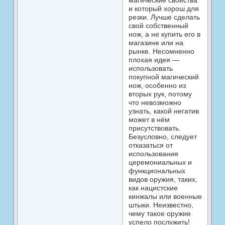
и который хорош для
резки. Лучше сделать
свой собственный
нож, а не купить его в
магазине или на
рынке. Несомненно
плохая идея —
использовать
покупной магический
нож, особенно из
вторых рук, потому
что невозможно
узнать, какой негатив
может в нём
присутствовать.
Безусловно, следует
отказаться от
использования
церемониальных и
функциональных
видов ору­жия, таких,
как нацистские
кинжалы или военные
штыки. Неизвестно,
чему такое оружие
успело по­служить!