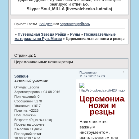
реагирую и отвечаю.
Skype: Soul_MILLA (live:volchenko.ludmila)
Привет, Гость!
Войдите
или
зарегистрируйтесь
.
»
Путеводная Звезда Рейки
»
­Руны
»
Познавательные
материалы по Рун. Магии
»
Церемониальные ножи и резцы
Страница:
1
Церемониальные ножи и резцы
1
Поделиться
Sonique
11.09.2017 02:09
Активный участник
Откуда:
Европа
Зарегистрирован
: 04.08.2016
Церемониаль
Приглашений:
0
Сообщений:
5270
ножи и
Уважение:
+1617
резцы
Позитив:
+2226
Пол:
Женский
Возраст:
49
[1976-11-10]
Нож является
Провел на форуме:
важным
3 месяца 11 дней
инструментом,
Последний визит:
исполь­зуемым для
18.08.2019 19:54