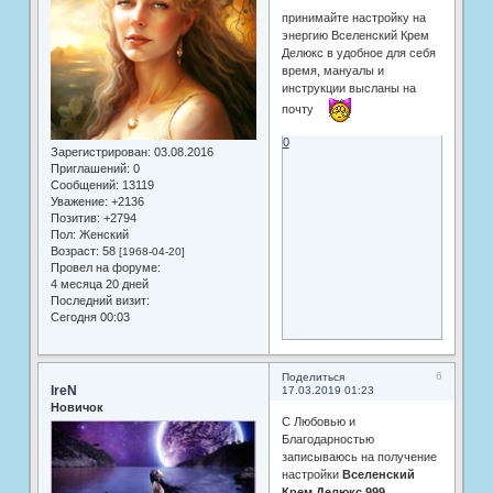
принимайте настройку на
энергию Вселенский Крем
Делюкс в удобное для себя
время, мануалы и
инструкции высланы на
почту
0
Зарегистрирован
: 03.08.2016
Приглашений:
0
Сообщений:
13119
Уважение:
+2136
Позитив:
+2794
Пол:
Женский
Возраст:
58
[1968-04-20]
Провел на форуме:
4 месяца 20 дней
Последний визит:
Сегодня 00:03
6
Поделиться
IreN
17.03.2019 01:23
Новичок
С Любовью и
Благодарностью
записываюсь на получение
настройки
Вселенский
Крем Делюкс 999.