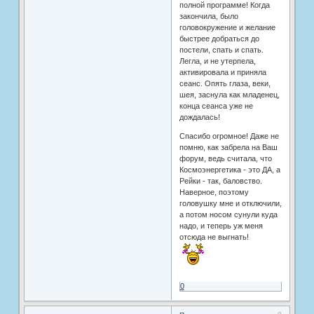
полной программе! Когда
закончила, было
головокружение и желание
быстрее добраться до
постели, спать и спать.
Легла, и не утерпела,
активировала и приняла
сеанс. Опять глаза, веки,
шея, заснула как младенец,
конца сеанса уже не
дождалась!
Спасибо огромное! Даже не
помню, как забрела на Ваш
форум, ведь считала, что
Космоэнергетика - это ДА, а
Рейки - так, баловство.
Наверное, поэтому
головушку мне и отключили,
а потом носом сунули куда
надо, и теперь уж меня
отсюда не выгнать!
0