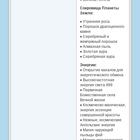
Сокровища Планеты
Земля:
♦ Утренняя роса
♦ Порошок драгоценного
камня
♦ Серебряный и
жемчужный порошок
♦ Алмазная пыль
♦ Золотая аура
♦ Серебряная аура
Энергии:
♦ Открытие каналов для
энергетического обмена
♦ Высокочастотная
энергия света 999
♦ Первичная
Божественная сила
Вечной жизни
♦ Космическо-магическая,
энергия эссенция
совершенной красоты
♦ Нежные, космические
Ангельские энергии
♦ Магия чарующей
пыльцы фей