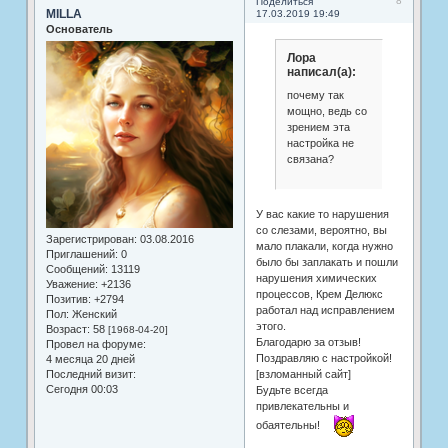
8
Поделиться
MILLA
17.03.2019 19:49
Основатель
Лора
написал(а):
почему так
мощно, ведь со
зрением эта
настройка не
связана?
У вас какие то нарушения
со слезами, вероятно, вы
Зарегистрирован
: 03.08.2016
мало плакали, когда нужно
Приглашений:
0
было бы заплакать и пошли
Сообщений:
13119
нарушения химических
Уважение:
+2136
процессов, Крем Делюкс
Позитив:
+2794
работал над исправлением
Пол:
Женский
этого.
Возраст:
58
[1968-04-20]
Благодарю за отзыв!
Провел на форуме:
Поздравляю с настройкой!
4 месяца 20 дней
[взломанный сайт]
Последний визит:
Сегодня 00:03
Будьте всегда
привлекательны и
обаятельны!