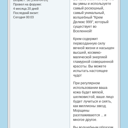
Возраст:
58
[1968-04-20]
вы умны и используете
Провел на форуме:
самый роскошный,
4 месяца 20 дней
самый уникальный,
Последний визит:
Сегодня 00:03
волшебный "Крем
Делюкс 999", который
существует во
Вселенной!
Крем содержит
первозданную силу
вечной жизни и насыщен
высшей, космико-
магической энергией
гламурной совершенной
красоты. Вы можете
испытать настоящее
чудо!
При регулярном
использовании ваша
кожа будет мягкой,
шелковистой, ваше лицо
будет лучиться и сиять,
как миллионы звезд.
Морщины
разглаживаются ... и
многое другое.
Вы волшебным образом