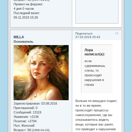
Провел на форуме:
4 дня 0 часов
Последний визит:
09.11.2019 15:26
16
Поделиться
MILLA
27.03.2019 20:43
Основатель
Лора
написал(а):
если
сдерживаешь
слезы, то
происходят
нарушения в
глазах
Больше по вишудхе отдает,
Зарегистрирован
: 03.08.2016
но в то же время,
Приглашений:
0
происходят процессы
Сообщений:
13119
самосохранения, где вы
Уважение:
+2136
отказываетесь видеть
Позитив:
+2794
вещи, которые вас ранят,
Пол:
Женский
что приводит к нарушению
Возраст:
58
[1968-04-20]