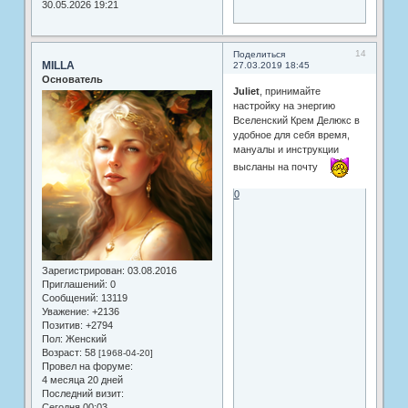
30.05.2026 19:21
14
Поделиться
MILLA
27.03.2019 18:45
Основатель
Juliet
, принимайте
настройку на энергию
Вселенский Крем Делюкс в
удобное для себя время,
мануалы и инструкции
высланы на почту
0
Зарегистрирован
: 03.08.2016
Приглашений:
0
Сообщений:
13119
Уважение:
+2136
Позитив:
+2794
Пол:
Женский
Возраст:
58
[1968-04-20]
Провел на форуме:
4 месяца 20 дней
Последний визит:
Сегодня 00:03