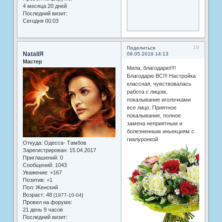
4 месяца 20 дней
Последний визит:
Сегодня 00:03
19
Поделиться
NataliЯ
09.05.2019 14:13
Мастер
Мила, благодарю!!!!
Благодарю ВС!!! Настройка
классная, чувствовалась
работа с лицом,
покалывание иголочками
все лицо. Приятное
покалывание, полное
замена неприятным и
болезненным иньекциям с
гиалуронкой.
Откуда:
Одесса- Тамбов
Зарегистрирован
: 15.04.2017
Приглашений:
0
Сообщений:
1043
Уважение:
+167
Позитив:
+1
Пол:
Женский
Возраст:
48
[1977-10-04]
Провел на форуме:
21 день 9 часов
Последний визит: