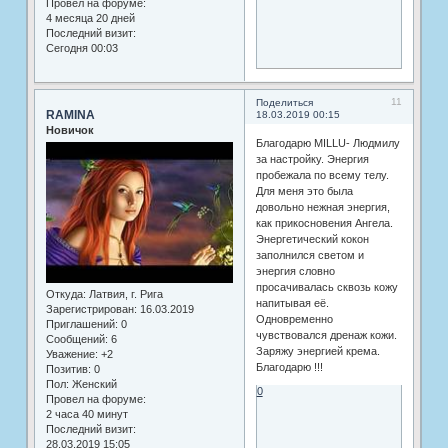
Провел на форуме:
4 месяца 20 дней
Последний визит:
Сегодня 00:03
11
Поделиться
RAMINA
18.03.2019 00:15
Новичок
Благодарю MILLU- Людмилу
за настройку. Энергия
пробежала по всему телу.
Для меня это была
довольно нежная энергия,
как прикосновения Ангела.
Энергетический кокон
заполнился светом и
энергия словно
просачивалась сквозь кожу
Откуда:
Латвия, г. Рига
напитывая её.
Зарегистрирован
: 16.03.2019
Одновременно
Приглашений:
0
чувствовался дренаж кожи.
Сообщений:
6
Заряжу энергией крема.
Уважение:
+2
Благодарю !!!
Позитив:
0
Пол:
Женский
0
Провел на форуме:
2 часа 40 минут
Последний визит:
28.03.2019 15:05