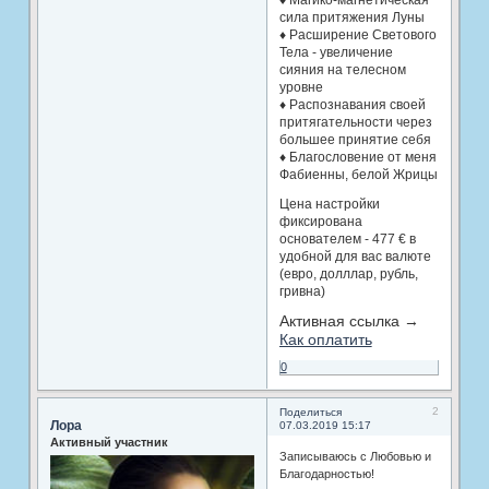
♦ Магико-магнетическая
сила притяжения Луны
♦ Расширение Светового
Тела - увеличение
сияния на телесном
уровне
♦ Распознавания своей
притягательности через
большее принятие себя
♦ Благословение от меня
Фабиенны, белой Жрицы
Цена настройки
фиксирована
основателем - 477 € в
удобной для вас валюте
(евро, долллар, рубль,
гривна)
Активная ссылка →
Как оплатить
0
2
Поделиться
Лора
07.03.2019 15:17
Активный участник
Записываюсь с Любовью и
Благодарностью!