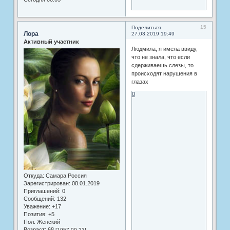
15
Поделиться
Лора
27.03.2019 19:49
Активный участник
Людмила, я имела ввиду,
что не знала, что если
сдерживаешь слезы, то
происходят нарушения в
глазах
0
Откуда:
Самара Россия
Зарегистрирован
: 08.01.2019
Приглашений:
0
Сообщений:
132
Уважение:
+17
Позитив:
+5
Пол:
Женский
Возраст:
68
[1957-09-23]