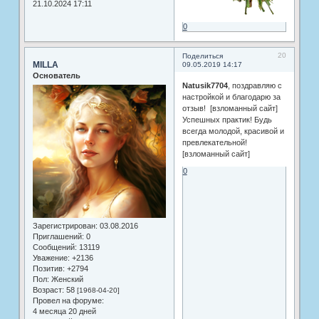
21.10.2024 17:11
0
20
Поделиться
MILLA
09.05.2019 14:17
Основатель
Natusik7704
, поздравляю с
настройкой и благодарю за
отзыв! [взломанный сайт]
Успешных практик! Будь
всегда молодой, красивой и
превлекательной!
[взломанный сайт]
0
Зарегистрирован
: 03.08.2016
Приглашений:
0
Сообщений:
13119
Уважение:
+2136
Позитив:
+2794
Пол:
Женский
Возраст:
58
[1968-04-20]
Провел на форуме:
4 месяца 20 дней