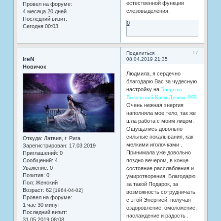
естественной функции
Провел на форуме:
слезовыделения.
4 месяца 20 дней
Последний визит:
0
Сегодня 00:03
17
Поделиться
IreN
08.04.2019 21:35
Новичок
Людмила, я сердечно
благодарю Вас за чудесную
настройку на
Энергию
Вселенский Крем Делюкс 999.
Очень нежная энергия
наполняла мое тело, так же
шла работа с моим лицом.
Ощущались довольно
сильные покалывания, как
Откуда:
Латвия, г. Рига
мелкими иголочками .
Зарегистрирован
: 17.03.2019
Принимала уже довольно
Приглашений:
0
поздно вечером, в конце
Сообщений:
4
Уважение:
0
состояние расслабления и
Позитив:
0
умиротворения. Благодарю
Пол:
Женский
за такой Подарок, за
Возраст:
62
[1964-04-02]
возможность сотрудничать
Провел на форуме:
с этой Энергией, получая
1 час 30 минут
оздоровление, омоложение,
Последний визит:
наслаждение и радость .
31.05.2019 08:08