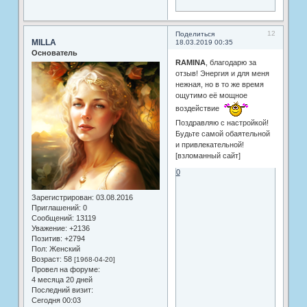
12
Поделиться
MILLA
18.03.2019 00:35
Основатель
RAMINA
, благодарю за
отзыв! Энергия и для меня
нежная, но в то же время
ощутимо её мощное
воздействие
Поздравляю с настройкой!
Будьте самой обаятельной
и привлекательной!
[взломанный сайт]
0
Зарегистрирован
: 03.08.2016
Приглашений:
0
Сообщений:
13119
Уважение:
+2136
Позитив:
+2794
Пол:
Женский
Возраст:
58
[1968-04-20]
Провел на форуме:
4 месяца 20 дней
Последний визит:
Сегодня 00:03