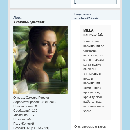
0
9
Поделиться
Лора
17.03.2019 20:25
Активный участник
MILLA
написал(а):
У вас какие то
нарушения со
слезами,
вероятно, вы
мало плакали,
когда нужно
было бы
заплакать и
пошли
нарушения
химических
процессов,
Крем Делюкс
Откуда:
Самара Россия
работал над
Зарегистрирован
: 08.01.2019
исправлением
Приглашений:
0
Сообщений:
132
этого.
Уважение:
+17
Позитив:
+5
Пол:
Женский
Ого, впервые о таком
Возраст:
68
[1957-09-23]