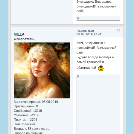
Благодарю, Благодарю,
Благодарю!!! [взломанный
сайт]
0
18
Поделиться
MILLA
08.04.2019 23:42
Основатель
IreN
, поздравляю с
настройкой! [взломанный
сайт]
Будьте всегда молоды и
самой красивой и
обаятельной
0
Зарегистрирован
: 03.08.2016
Приглашений:
0
Сообщений:
13119
Уважение:
+2136
Позитив:
+2794
Пол:
Женский
Возраст:
58
[1968-04-20]
Провел на форуме: