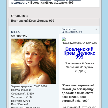
молодость
»
Вселенский Крем Делюкс 999
Страница:
1
Вселенский Крем Делюкс 999
1
Поделиться
MILLA
02.05.2018 22:59
Основатель
Вселенский
Крем Делюкс
999
Основатель Ро‘ханна
Фабьенна (Ильдико
Шендрей)
"Свет мой, зеркальце!
Зарегистрирован
: 03.08.2016
Скажи, да всю правду
Приглашений:
0
доложи: я ль на свете
Сообщений:
13119
всех милее, всех
Уважение:
+2136
румяней и белее?"
Позитив:
+2794
Пол:
Женский
Вы конечно!!! Потому что