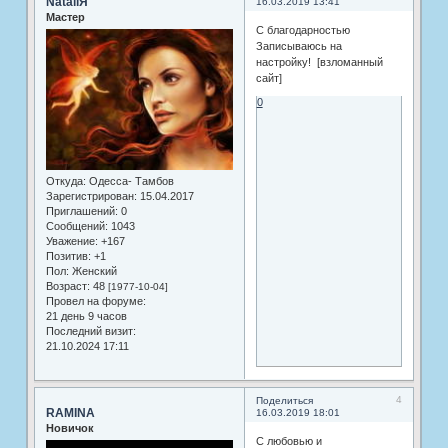
NataliЯ
16.03.2019 13:41
Мастер
С благодарностью
Записываюсь на
настройку! [взломанный
сайт]
0
Откуда:
Одесса- Тамбов
Зарегистрирован
: 15.04.2017
Приглашений:
0
Сообщений:
1043
Уважение:
+167
Позитив:
+1
Пол:
Женский
Возраст:
48
[1977-10-04]
Провел на форуме:
21 день 9 часов
Последний визит:
21.10.2024 17:11
4
Поделиться
RAMINA
16.03.2019 18:01
Новичок
С любовью и