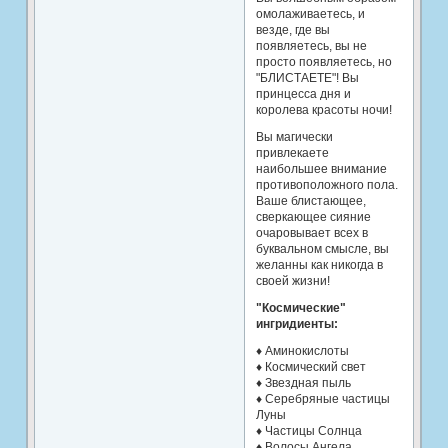
омолаживаетесь, и
везде, где вы
появляетесь, вы не
просто появляетесь, но
"БЛИСТАЕТЕ"! Вы
принцесса дня и
королева красоты ночи!
Вы магически
привлекаете
наибольшее внимание
противоположного пола.
Ваше блистающее,
сверкающее сияние
очаровывает всех в
буквальном смысле, вы
желанны как никогда в
своей жизни!
"Космические"
ингридиенты:
♦ Аминокислоты
♦ Космический свет
♦ Звездная пыль
♦ Серебряные частицы
Луны
♦ Частицы Солнца
♦ Волосы Ангела