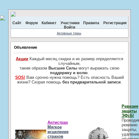
Сайт
Форум
Кабинет
Участники
Правила
Регистрация
Войти
Активные темы
Объявление
Акции
Каждый месяц скидки и их размер определяются
случайным,
таким образом
Высшие Силы
могут выражать свою
поддержку и волю
.
SOS!
Вам срочно нужна помощь? Есть опасность Вашей
жизни? Скорая помощь
без предварительной записи
.
Ревизия
защиты
ЭФсБ!
Проводи
Антистрах
ревизию
Мягкое
защиты,
исцеление
удалени
страхов
обнаруж