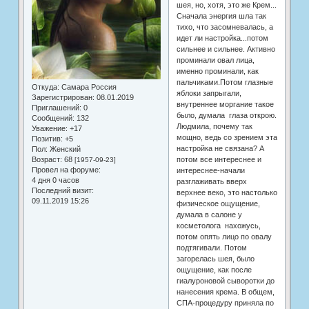
шея, но, хотя, это же Крем...
Сначала энергия шла так
тихо, что засомневалась, а
идет ли настройка...потом
сильнее и сильнее. Активно
проминали овал лица,
именно проминали, как
пальчиками.Потом глазные
Откуда:
Самара Россия
яблоки запрыгали,
Зарегистрирован
: 08.01.2019
внутреннее моргание такое
Приглашений:
0
было, думала глаза открою.
Сообщений:
132
Людмила, почему так
Уважение:
+17
мощно, ведь со зрением эта
Позитив:
+5
настройка не связана? А
Пол:
Женский
потом все интереснее и
Возраст:
68
[1957-09-23]
Провел на форуме:
интереснее-начали
4 дня 0 часов
разглаживать вверх
Последний визит:
верхнее веко, это настолько
09.11.2019 15:26
физическое ощущение,
думала в салоне у
косметолога нахожусь,
потом опять лицо по овалу
подтягивали. Потом
загорелась шея, было
ощущение, как после
гиалуроновой сыворотки до
нанесения крема. В общем,
СПА-процедуру приняла по