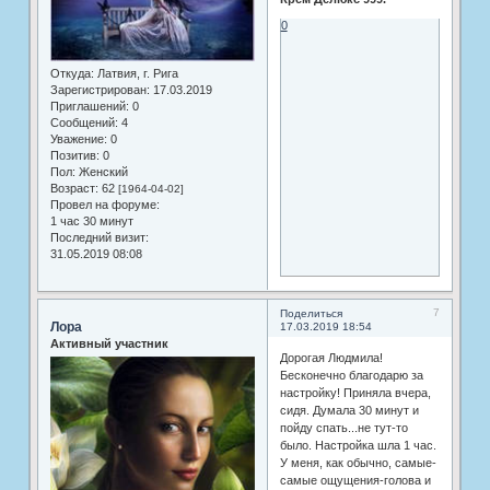
0
Откуда:
Латвия, г. Рига
Зарегистрирован
: 17.03.2019
Приглашений:
0
Сообщений:
4
Уважение:
0
Позитив:
0
Пол:
Женский
Возраст:
62
[1964-04-02]
Провел на форуме:
1 час 30 минут
Последний визит:
31.05.2019 08:08
7
Поделиться
Лора
17.03.2019 18:54
Активный участник
Дорогая Людмила!
Бесконечно благодарю за
настройку! Приняла вчера,
сидя. Думала 30 минут и
пойду спать...не тут-то
было. Настройка шла 1 час.
У меня, как обычно, самые-
самые ощущения-голова и