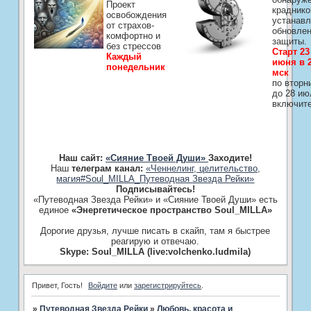
Проект
краднико
освобождения
устанавл
от страхов-
обновле
комфортно и
защиты.
без стрессов
Старт 23
Каждый
июня в 2
понедельник
мск
по вторн
до 28 ию
включит
Наш сайт:
«Сияние Твоей Души»
Заходите!
Наш
телеграм канал:
«Ченнелинг, целительство,
магия#Soul_MILLA_Путеводная Звезда Рейки»
Подписывайтесь!
«Путеводная Звезда Рейки» и «Сияние Твоей Души» есть
единое
«Энергетическое пространство Soul_MILLA»
Дорогие друзья, лучше писать в скайп, там я быстрее
реагирую и отвечаю.
Skype: Soul_MILLA (live:volchenko.ludmila)
Привет, Гость!
Войдите
или
зарегистрируйтесь
.
»
Путеводная Звезда Рейки
»
Любовь, красота и