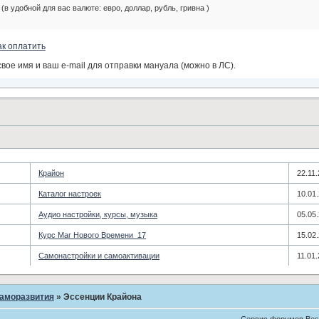
(в удобной для вас валюте: евро, доллар, рубль, гривна )
ак оплатить
свое имя и ваш e-mail для отправки мануала (можно в ЛС).
Крайон
22.11
Каталог настроек
10.01
Аудио настройки, курсы, музыка
05.05
­Курс Маг Нового Времени_17
15.02
Самонастройки и самоактивации
11.01
саморазвития
»
Эссенции Крайона