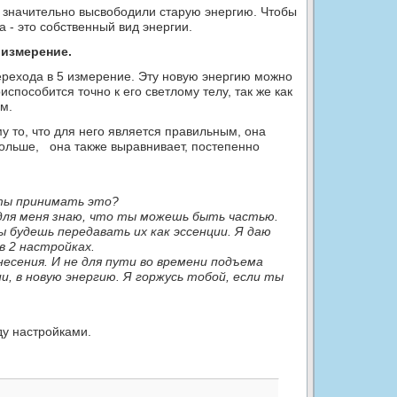
е значительно высвободили старую энергию. Чтобы
а - это собственный вид энергии.
 измерение.
перехода в 5 измерение. Эту новую энергию можно
способится точно к его светлому телу, так же как
м.
му то, что для него является правильным, она
ольше, она также выравнивает, постепенно
 ты принимать это?
 для меня знаю, что ты можешь быть частью.
ы будешь передавать их как эссенции. Я даю
в 2 настройках.
есения. И не для пути во времени подъема
и, в новую энергию. Я горжусь тобой, если ты
ду настройками.