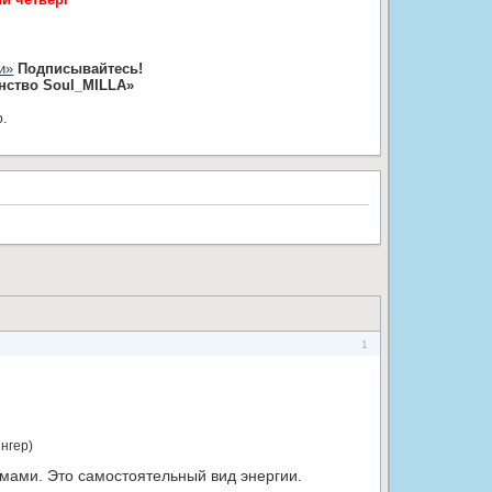
и»
Подписывайтесь!
нство Soul_MILLA»
ю.
1
нгер)
мами. Это самостоятельный вид энергии.