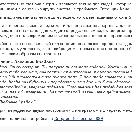
ответственно этот вид энергии являются только для людей, которы
гии никакие основы из других систем не требуются. Эссенции Крион
й вид энергии является для людей, которые поднимаются в 5
ути в течение времени подъема, и для повышения энергий, а для 
твовать, и она станет для каждого определенным видом энергии, при
 каждого в его современном состоянии бытия и является правильны
айона - это очень сильный вид энергии, она так же передаст каждо
 к каждому человеку, к его вибрациям, повышается постепенно б
ет таким образом светлое тело.
линг – Эссенции Крайона:
десь Крион говорит. Ты получаешь от меня подарок. Хочешь ли
ать тебе кое-что, ты являешься личностью, я с уверенностью
 за 2 дня символы в твое энерго-поле. Я даю тебе символы, и т
ебе. Когда ты будешь их передавать, это должно быть сделано 
астройкой в „энергию подъема. “Это энергия для людей для возн
й, а шаг в 5 измерение. Шаг от старой, заканчивающейся энерги
инимаешь.
Любовью Крайон."
ций, передаются двумя настройками с интервалом в 1 неделю меж
вие: наличие настройки на
Энергия Вознесения 999
.