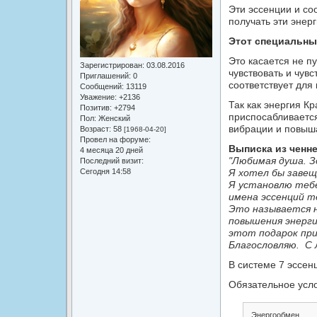
Эти эссенции и со
получать эти энер
Этот специальны
Это касается не п
Зарегистрирован
: 03.08.2016
чувствовать и чувс
Приглашений:
0
соответствует для
Сообщений:
13119
Уважение:
+2136
Так как энергия Кр
Позитив:
+2794
приспосабливается
Пол:
Женский
вибрации и повыша
Возраст:
58
[1968-04-20]
Провел на форуме:
Выписка из ченне
4 месяца 20 дней
"Любимая душа. З
Последний визит:
Сегодня 14:58
Я хотел бы завещ
Я установлю тебе
имена эссенций т
Это называется н
повышения энерги
этот подарок пр
Благословляю. С 
В системе 7 эссен
Обязательное усло
Энергообмен