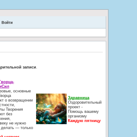
Войти
.
арительной записи
.
Творца-
иСил
зовые, основные
Творца
Здравница
кт о возвращении
Оздоровительный
стности,
проект -
лы Творения
Помощь вашему
ют без
организму
жения,
Каждую пятницу
веку не нужно
 делать — только
й четверг