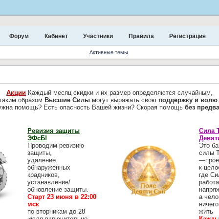
Форум
Кабинет
Участники
Правила
Регистрация
Активные темы
Акции
Каждый месяц скидки и их размер определяются случайным,
таким образом
Высшие Силы
могут выражать свою
поддержку и волю
ужна помощь? Есть опасность Вашей жизни? Скорая помощь
без предв
Ревизия защиты
Сила 
ЭФсБ!
Девят
Проводим ревизию
Это ба
защиты,
силы 
удаление
—прое
обнаруженных
к цело
крадников,
где Си
устанавление/
работа
обновление защиты.
напря
Старт 23 июня в 22:00
а чело
мск
ничего
по вторникам до 28
жить
июля включительно
Кажды