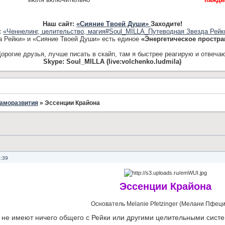
Наш сайт:
«Сияние Твоей Души»
Заходите!
:
«Ченнелинг, целительство, магия#Soul_MILLA_Путеводная Звезда Рейк
а Рейки» и «Сияние Твоей Души» есть единое
«Энергетическое простра
орогие друзья, лучше писать в скайп, там я быстрее реагирую и отвеча
Skype: Soul_MILLA (live:volchenko.ludmila)
саморазвития
»
Эссенции Крайона
3:39
Эссенции Крайона
Основатель Melanie Pfetzinger (Мелани Пфеци
не имеют ничего общего с Рейки или другими целительными систе