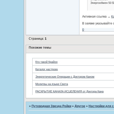
Энергообмен 50 $ 
Активная ссылка →
К
В заявке указывайте 
0
Страница:
1
Похожие темы
Кто такой Крайон
Каталог настроек
Энергетические Операции с Доктором Каном
Молитвы на языке Света
РАСКРЫТИЕ КАНАЛА ИСЦЕЛЕНИЯ от Доктора Кана
»
Путеводная Звезда Рейки
»
­Другое
»
Настройки для 