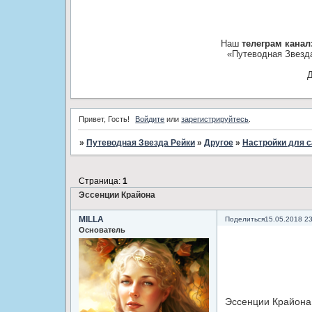
Наш
телеграм канал
«Путеводная Звезд
Д
Привет, Гость!
Войдите
или
зарегистрируйтесь
.
»
Путеводная Звезда Рейки
»
­Другое
»
Настройки для 
Страница:
1
Эссенции Крайона
MILLA
Поделиться
15.05.2018 2
Основатель
Эссенции Крайона 