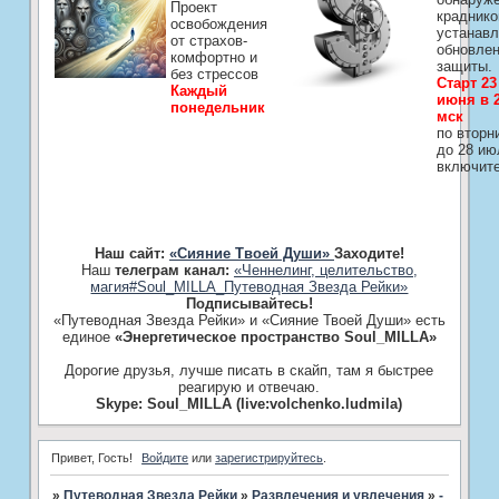
Проект
краднико
освобождения
устанавл
от страхов-
обновле
комфортно и
защиты.
без стрессов
Старт 23
Каждый
июня в 2
понедельник
мск
по вторн
до 28 ию
включит
Наш сайт:
«Сияние Твоей Души»
Заходите!
Наш
телеграм канал:
«Ченнелинг, целительство,
магия#Soul_MILLA_Путеводная Звезда Рейки»
Подписывайтесь!
«Путеводная Звезда Рейки» и «Сияние Твоей Души» есть
единое
«Энергетическое пространство Soul_MILLA»
Дорогие друзья, лучше писать в скайп, там я быстрее
реагирую и отвечаю.
Skype: Soul_MILLA (live:volchenko.ludmila)
Привет, Гость!
Войдите
или
зарегистрируйтесь
.
»
Путеводная Звезда Рейки
»
Развлечения и увлечения
»
­