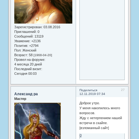
Зарегистрирован
: 03.08.2016
Приглашений:
0
Сообщений:
13119
Уважение:
+2136
Позитив:
+2794
Пол:
Женский
Возраст:
58
[1968-04-20]
Провел на форуме:
4 месяца 20 дней
Последний визит:
Сегодня 00:03
27
Поделиться
Александ ра
12.11.2019 07:34
Мастер
Доброе утро.
У меня накопилось много
вопросов.
Жду с нетерпением нашей
встречи в скайпе.
[взломанный сайт]
0