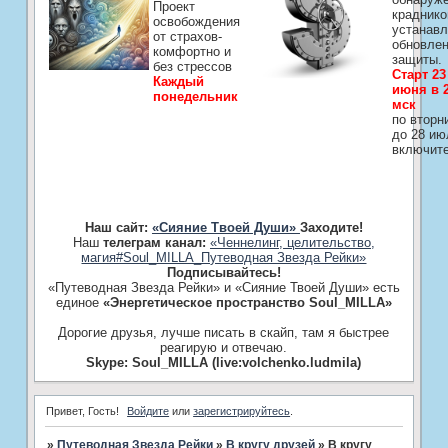
Проект
краднико
освобождения
устанавл
от страхов-
обновле
комфортно и
защиты.
без стрессов
Старт 23
Каждый
июня в 2
понедельник
мск
по вторн
до 28 ию
включит
Наш сайт:
«Сияние Твоей Души»
Заходите!
Наш
телеграм канал:
«Ченнелинг, целительство,
магия#Soul_MILLA_Путеводная Звезда Рейки»
Подписывайтесь!
«Путеводная Звезда Рейки» и «Сияние Твоей Души» есть
единое
«Энергетическое пространство Soul_MILLA»
Дорогие друзья, лучше писать в скайп, там я быстрее
реагирую и отвечаю.
Skype: Soul_MILLA (live:volchenko.ludmila)
Привет, Гость!
Войдите
или
зарегистрируйтесь
.
»
Путеводная Звезда Рейки
»
В кругу друзей
»
В кругу