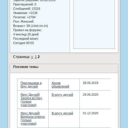
Приглашений:
0
Сообщений:
13119
Уважение:
+2136
Позитив:
+2794
Пол:
Женский
Возраст:
58
[1968-04-20]
Провел на форуме:
4 месяца 20 дней
Последний визит:
Сегодня 00:03
Страница:
«
1
2
Похожие темы
Приглашаем в
Архив
28.05.2019
Круг друзей
объявлений
[Круг Друзей]
В кругу друзей
29.06.2020
Записи встреч
(только
участники)
[Круг Друзей]
В кругу друзей
01.12.2020
Вопросы-ответы
(только
участники)