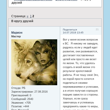
друзей
Страница:
«
1
2
В кругу друзей
21
Поделиться
Мариэн
14.07.2019 13:45
Мастер
Вот у меня возник вопросик
к ВС. Я никому не завидую,
радуюсь если у людей идет
развитие, они развиваются,
достигают поставленных
целей или просто им везет
по жизни. То, что удалось
создать в моей жизни это
результат кропотливой
работы. Я не тешу своё Эго,
но порой просто хочется
поделиться своими
переживаниями и успехами,
Откуда:
РБ
а в итоге получаю хорошую
Зарегистрирован
: 27.08.2016
порцию зависти со стороны.
Приглашений:
0
Хорошо, если сразу
Сообщений:
2540
замечаешь и успеваешь
Уважение:
+705
Позитив:
+444
предпринять какие-то меры,