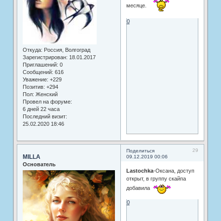
месяце.
0
Откуда:
Россия, Волгоград
Зарегистрирован
: 18.01.2017
Приглашений:
0
Сообщений:
616
Уважение:
+229
Позитив:
+294
Пол:
Женский
Провел на форуме:
6 дней 22 часа
Последний визит:
25.02.2020 18:46
29
Поделиться
MILLA
09.12.2019 00:06
Основатель
Lastochka
-Оксана, доступ
открыт, в группу скайпа
добавила
0