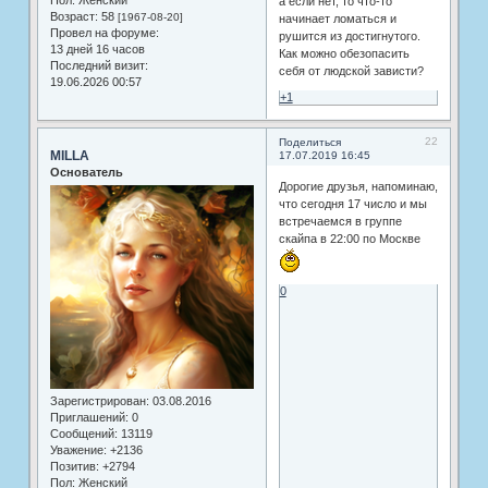
Пол:
Женский
а если нет, то что-то
Возраст:
58
[1967-08-20]
начинает ломаться и
Провел на форуме:
рушится из достигнутого.
13 дней 16 часов
Как можно обезопасить
Последний визит:
себя от людской зависти?
19.06.2026 00:57
+1
22
Поделиться
MILLA
17.07.2019 16:45
Основатель
Дорогие друзья, напоминаю,
что сегодня 17 число и мы
встречаемся в группе
скайпа в 22:00 по Москве
0
Зарегистрирован
: 03.08.2016
Приглашений:
0
Сообщений:
13119
Уважение:
+2136
Позитив:
+2794
Пол:
Женский