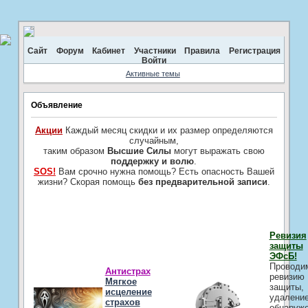
Сайт
Форум
Кабинет
Участники
Правила
Регистрация
Войти
Активные темы
Объявление
Акции
Каждый месяц скидки и их размер определяются
случайным,
таким образом
Высшие Силы
могут выражать свою
поддержку и волю
.
SOS!
Вам срочно нужна помощь? Есть опасность Вашей
жизни? Скорая помощь
без предварительной записи
.
Ревизия
защиты
ЭФсБ!
Проводи
Антистрах
ревизию
Мягкое
защиты,
исцеление
удалени
страхов
обнаруж