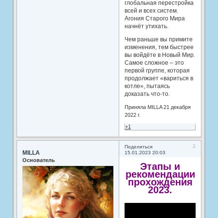
глобальная перестройка
всей и всех систем.
Агония Старого Мира
начнёт утихать.
Чем раньше вы примите
изменения, тем быстрее
вы войдёте в Новый Мир.
Самое сложное – это
первой группе, которая
продолжает «вариться в
котле», пытаясь
доказать что-то.
Приняла MILLA 21 декабря
2022 г.
+1
2
Поделиться
MILLA
15.01.2023 20:03
Основатель
Этапы и
рекомендации
прохождения
2023.