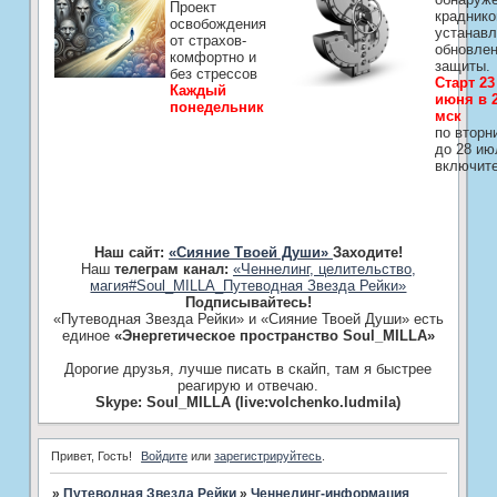
Проект
краднико
освобождения
устанавл
от страхов-
обновле
комфортно и
защиты.
без стрессов
Старт 23
Каждый
июня в 2
понедельник
мск
по вторн
до 28 ию
включит
Наш сайт:
«Сияние Твоей Души»
Заходите!
Наш
телеграм канал:
«Ченнелинг, целительство,
магия#Soul_MILLA_Путеводная Звезда Рейки»
Подписывайтесь!
«Путеводная Звезда Рейки» и «Сияние Твоей Души» есть
единое
«Энергетическое пространство Soul_MILLA»
Дорогие друзья, лучше писать в скайп, там я быстрее
реагирую и отвечаю.
Skype: Soul_MILLA (live:volchenko.ludmila)
Привет, Гость!
Войдите
или
зарегистрируйтесь
.
»
Путеводная Звезда Рейки
»
Ченнелинг-информация