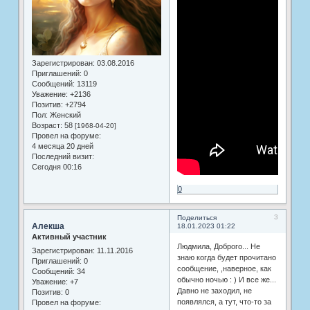
Зарегистрирован
: 03.08.2016
Приглашений:
0
Сообщений:
13119
Уважение:
+2136
Позитив:
+2794
Пол:
Женский
Возраст:
58
[1968-04-20]
Провел на форуме:
4 месяца 20 дней
Последний визит:
Сегодня 00:16
0
3
Поделиться
Алекша
18.01.2023 01:22
Активный участник
Людмила, Доброго... Не
Зарегистрирован
: 11.11.2016
знаю когда будет прочитано
Приглашений:
0
сообщение, ,наверное, как
Сообщений:
34
обычно ночью : ) И все же...
Уважение:
+7
Давно не заходил, не
Позитив:
0
появлялся, а тут, что-то за
Провел на форуме: