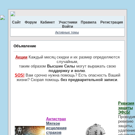
Сайт
Форум
Кабинет
Участники
Правила
Регистрация
Войти
Активные темы
Объявление
Акции
Каждый месяц скидки и их размер определяются
случайным,
таким образом
Высшие Силы
могут выражать свою
поддержку и волю
.
SOS!
Вам срочно нужна помощь? Есть опасность Вашей
жизни? Скорая помощь
без предварительной записи
.
Ревизия
защиты
ЭФсБ!
Проводи
Антистрах
ревизию
Мягкое
защиты,
исцеление
удалени
страхов
обнаруж