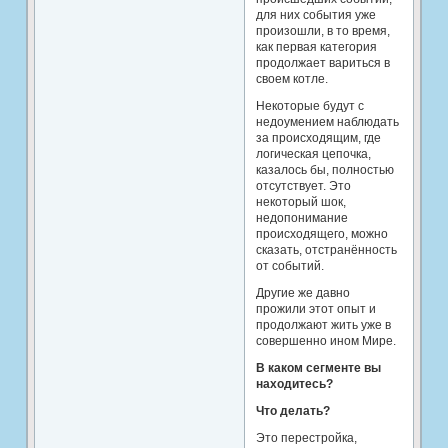
для них события уже
произошли, в то время,
как первая категория
продолжает вариться в
своем котле.
Некоторые будут с
недоумением наблюдать
за происходящим, где
логическая цепочка,
казалось бы, полностью
отсутствует. Это
некоторый шок,
недопонимание
происходящего, можно
сказать, отстранённость
от событий.
Другие же давно
прожили этот опыт и
продолжают жить уже в
совершенно ином Мире.
В каком сегменте вы
находитесь?
Что делать?
Это перестройка,