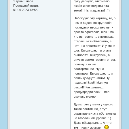
1 день 3 часа
руку дернуло, открываю
Последний визит:
скайп и вот поднята эта
01.06.2023 18:55
тема!!! Нати здрасти! : ))
Наблюдаю эту картину, то, о
чем в видео, во круг себя,
последних несколько лет -
просто офигеваю, шок. Что,
кто вытворяет... смотришь,
стараешься объяснить, а
нет - не понимают. И у меня
шок! Выслушают, и опять
вытворять выкрутасы, а
спустя время говорят о том,
почему я их не
растормошил. Ну не
понимают! Выслушают... и
опять двадцать пять! Ну
надоело! Все!!! Махнул
рукой!!! Как хотите...
предупредил всех... Все,
сколько можно!
Думал это у меня у одного
такое состояние, а тут
оказывается эта обстановка
на глобальном уровне! : )
Даже обрадовало... А я то
тут... все в думках...