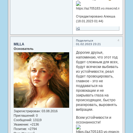
Отредактировано Алекша
(18.01.2023 01:44)
+1
4
Поделиться
MILLA
01.02.2023 23:21
Основатель
Дорогие друзья,
напоминаю, что этот год
будет сложным для всех,
будут всячески выбивать
из устойчивости, реал
будет провоцировать,
главное - это не
поддаваться на
провокации и не
закрывать глаза на
происходящее, быстро
реагировать, выровнять
вибрации.
Зарегистрирован
: 03.08.2016
Приглашений:
0
Всем устойчивости и
Сообщений:
13119
осознанности!
Уважение:
+2136
Позитив:
+2794