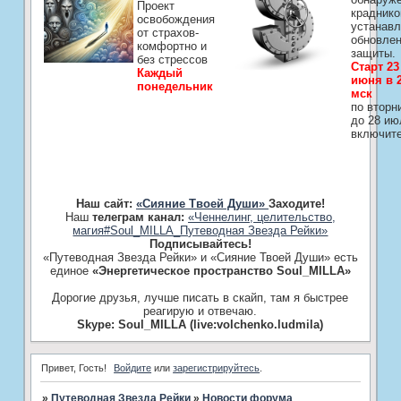
Проект
краднико
освобождения
устанавл
от страхов-
обновле
комфортно и
защиты.
без стрессов
Старт 23
Каждый
июня в 2
понедельник
мск
по вторн
до 28 ию
включит
Наш сайт:
«Сияние Твоей Души»
Заходите!
Наш
телеграм канал:
«Ченнелинг, целительство,
магия#Soul_MILLA_Путеводная Звезда Рейки»
Подписывайтесь!
«Путеводная Звезда Рейки» и «Сияние Твоей Души» есть
единое
«Энергетическое пространство Soul_MILLA»
Дорогие друзья, лучше писать в скайп, там я быстрее
реагирую и отвечаю.
Skype: Soul_MILLA (live:volchenko.ludmila)
Привет, Гость!
Войдите
или
зарегистрируйтесь
.
»
Путеводная Звезда Рейки
»
­Новости форума