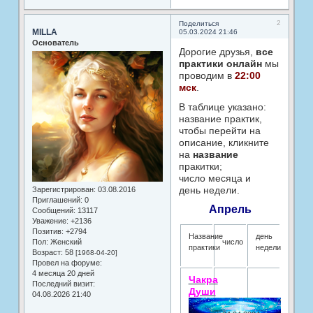
2
Поделиться
MILLA
05.03.2024 21:46
Основатель
Дорогие друзья,
все
практики онлайн
мы
проводим в
22:00
мск
.
В таблице указано:
название практик,
чтобы перейти на
описание, кликните
на
название
пракитки;
число месяца и
день недели.
Зарегистрирован
: 03.08.2016
Приглашений:
0
Апрель
Сообщений:
13117
Уважение:
+2136
Позитив:
+2794
Название
день
Пол:
Женский
число
практики
недели
Возраст:
58
[1968-04-20]
Провел на форуме:
4 месяца 20 дней
Чакра
Последний визит:
Души
04.08.2026 21:40