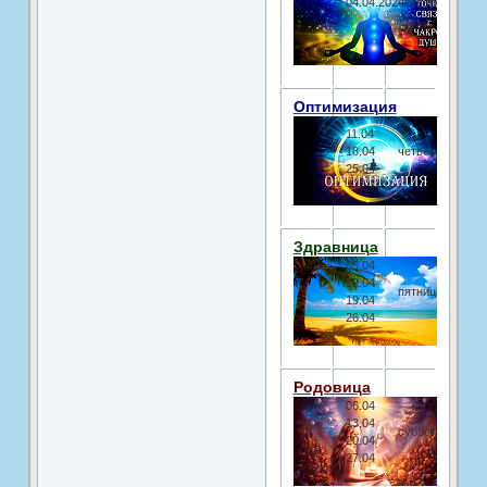
04.04.2024
четверг
Оптимизация
11.04
18.04
четверг
25.04
Здравница
05.04
12.04
пятница
19.04
26.04
Родовица
06.04
13.04
суббота
20.04
27.04