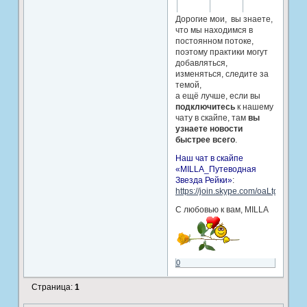
Дорогие мои, вы знаете,
что мы находимся в
постоянном потоке,
поэтому практики могут
добавляться,
изменяться, следите за
темой,
а ещё лучше, если вы
подключитесь
к нашему
чату в скайпе, там
вы
узнаете новости
быстрее всего
.
Наш чат в скайпе
«MILLA_Путеводная
Звезда Рейки»
:
https://join.skype.com/oaLtgcrJce3v
С любовью к вам, MILLA
0
Страница:
1