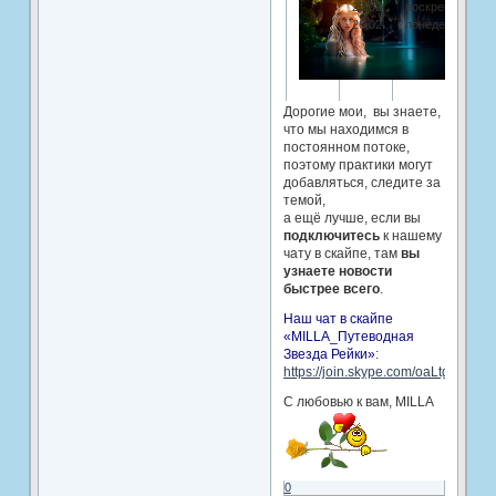
25.02;
воскресенье;
26.02
понедельник
Дорогие мои, вы знаете,
что мы находимся в
постоянном потоке,
поэтому практики могут
добавляться, следите за
темой,
а ещё лучше, если вы
подключитесь
к нашему
чату в скайпе, там
вы
узнаете новости
быстрее всего
.
Наш чат в скайпе
«MILLA_Путеводная
Звезда Рейки»
:
https://join.skype.com/oaLtgcrJce3v
С любовью к вам, MILLA
0