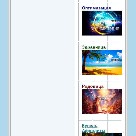
Оптимизация
22.02
четверг
29.02
Здравница
23.02
пятница
Родовица
24.02
суббота
Купель
Афродиты