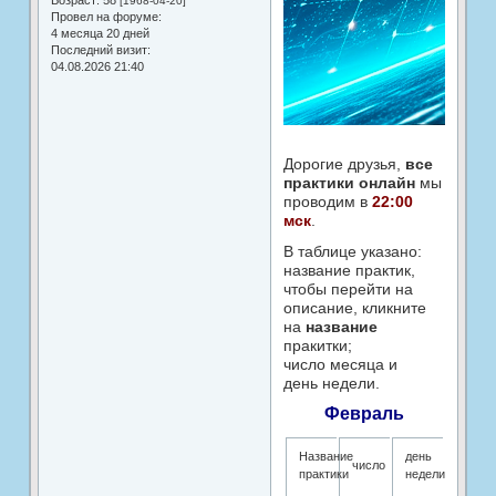
Возраст:
58
[1968-04-20]
Провел на форуме:
4 месяца 20 дней
Последний визит:
04.08.2026 21:40
Дорогие друзья,
все
практики онлайн
мы
проводим в
22:00
мск
.
В таблице указано:
название практик,
чтобы перейти на
описание, кликните
на
название
пракитки;
число месяца и
день недели.
Февраль
Название
день
число
практики
недели