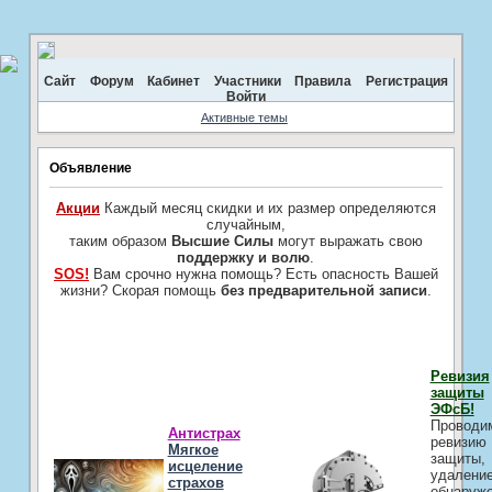
Сайт
Форум
Кабинет
Участники
Правила
Регистрация
Войти
Активные темы
Объявление
Акции
Каждый месяц скидки и их размер определяются
случайным,
таким образом
Высшие Силы
могут выражать свою
поддержку и волю
.
SOS!
Вам срочно нужна помощь? Есть опасность Вашей
жизни? Скорая помощь
без предварительной записи
.
Ревизия
защиты
ЭФсБ!
Проводи
Антистрах
ревизию
Мягкое
защиты,
исцеление
удалени
страхов
обнаруж