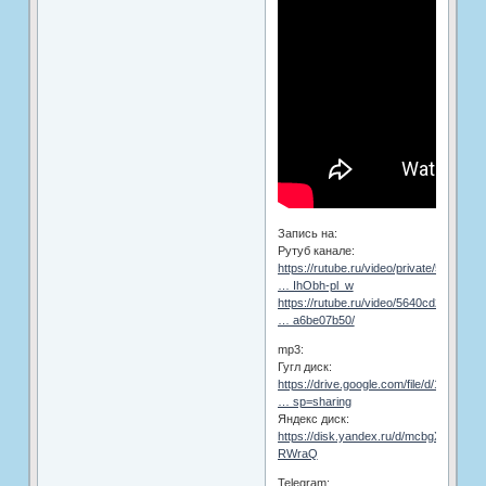
Запись на:
Рутуб канале:
https://rutube.ru/video/private/5640cd2
… IhObh-pl_w
https://rutube.ru/video/5640cd2ca3bf00
… a6be07b50/
mp3:
Гугл диск:
https://drive.google.com/file/d/1Xl35rV
… sp=sharing
Яндекс диск:
https://disk.yandex.ru/d/mcbgXjgd-
RWraQ
Telegram: