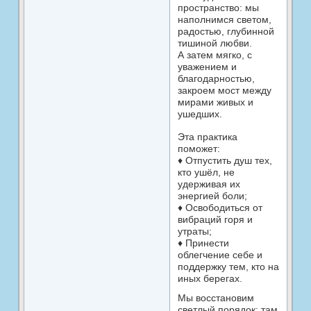
пространство: мы
наполнимся светом,
радостью, глубинной
тишиной любви.
А затем мягко, с
уважением и
благодарностью,
закроем мост между
мирами живых и
ушедших.
Эта практика
поможет:
♦ Отпустить душ тех,
кто ушёл, не
удерживая их
энергией боли;
♦ Освободиться от
вибраций горя и
утраты;
♦ Принести
облегчение себе и
поддержку тем, кто на
иных берегах.
Мы восстановим
светлый порядок: там