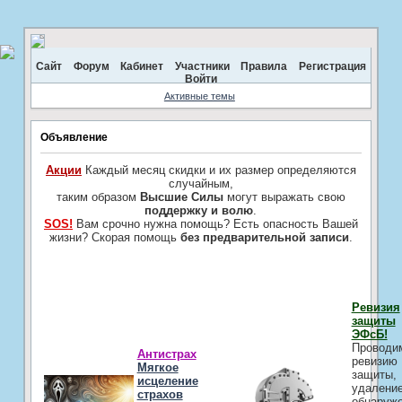
Сайт
Форум
Кабинет
Участники
Правила
Регистрация
Войти
Активные темы
Объявление
Акции
Каждый месяц скидки и их размер определяются
случайным,
таким образом
Высшие Силы
могут выражать свою
поддержку и волю
.
SOS!
Вам срочно нужна помощь? Есть опасность Вашей
жизни? Скорая помощь
без предварительной записи
.
Ревизия
защиты
ЭФсБ!
Проводи
Антистрах
ревизию
Мягкое
защиты,
исцеление
удалени
страхов
обнаруж