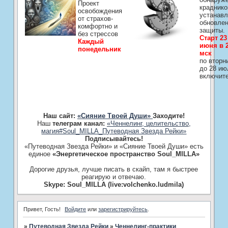
Проект
краднико
освобождения
устанавл
от страхов-
обновле
комфортно и
защиты.
без стрессов
Старт 23
Каждый
июня в 2
понедельник
мск
по вторн
до 28 ию
включит
Наш сайт:
«Сияние Твоей Души»
Заходите!
Наш
телеграм канал:
«Ченнелинг, целительство,
магия#Soul_MILLA_Путеводная Звезда Рейки»
Подписывайтесь!
«Путеводная Звезда Рейки» и «Сияние Твоей Души» есть
единое
«Энергетическое пространство Soul_MILLA»
Дорогие друзья, лучше писать в скайп, там я быстрее
реагирую и отвечаю.
Skype: Soul_MILLA (live:volchenko.ludmila)
Привет, Гость!
Войдите
или
зарегистрируйтесь
.
»
Путеводная Звезда Рейки
»
­Ченнелинг-практики