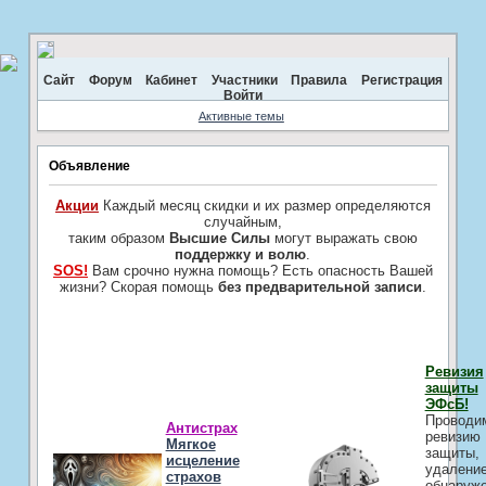
Сайт
Форум
Кабинет
Участники
Правила
Регистрация
Войти
Активные темы
Объявление
Акции
Каждый месяц скидки и их размер определяются
случайным,
таким образом
Высшие Силы
могут выражать свою
поддержку и волю
.
SOS!
Вам срочно нужна помощь? Есть опасность Вашей
жизни? Скорая помощь
без предварительной записи
.
Ревизия
защиты
ЭФсБ!
Проводи
Антистрах
ревизию
Мягкое
защиты,
исцеление
удалени
страхов
обнаруж