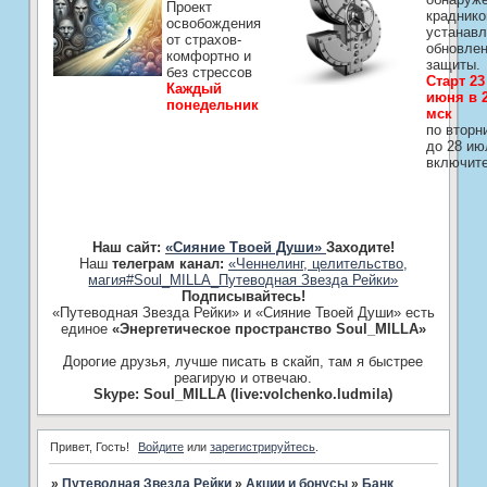
Проект
краднико
освобождения
устанавл
от страхов-
обновле
комфортно и
защиты.
без стрессов
Старт 23
Каждый
июня в 2
понедельник
мск
по вторн
до 28 ию
включит
Наш сайт:
«Сияние Твоей Души»
Заходите!
Наш
телеграм канал:
«Ченнелинг, целительство,
магия#Soul_MILLA_Путеводная Звезда Рейки»
Подписывайтесь!
«Путеводная Звезда Рейки» и «Сияние Твоей Души» есть
единое
«Энергетическое пространство Soul_MILLA»
Дорогие друзья, лучше писать в скайп, там я быстрее
реагирую и отвечаю.
Skype: Soul_MILLA (live:volchenko.ludmila)
Привет, Гость!
Войдите
или
зарегистрируйтесь
.
»
Путеводная Звезда Рейки
»
­Акции и бонусы
»
Банк