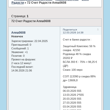
Радости
»
72 Счет Радости Anna0608
Страница:
1
72 Счет Радости Anna0608
1
Поделиться
Anna0608
12.03.2026 14:38
Новичок
Счет в банке радости :
Зарегистрирован
: 22.04.2025
Приглашений:
0
Защитный Комплекс 56 %
Сообщений:
1
скидка 42150
Уважение:
+1
Родовица 48 % скидка
Позитив:
0
20202 ₽
Провел на форуме:
БСЛА 393 € - 75% = 98,25 €
2 часа 12 минут
(ДР)
Последний визит:
Сеанс 100 евро
14.06.2026 21:06
СОП 113390 р скидка 88%
др= 13606,8
Здравница
06.03.2026 555
13.03.2026 2*555
20.03.2026 555
27.03.2026 555
03.04.2026 555