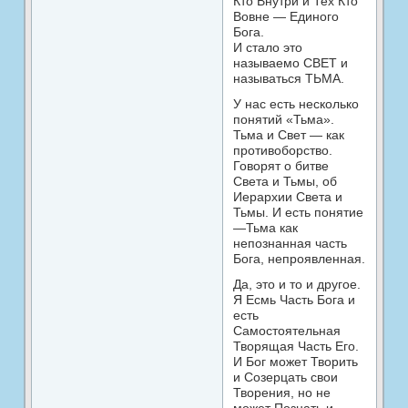
Кто Внутри и Тех Кто
Вовне — Единого
Бога.
И стало это
называемо СВЕТ и
называться ТЬМА.
У нас есть несколько
понятий «Тьма».
Тьма и Свет — как
противоборство.
Говорят о битве
Света и Тьмы, об
Иерархии Света и
Тьмы. И есть понятие
—Тьма как
непознанная часть
Бога, непроявленная.
Да, это и то и другое.
Я Есмь Часть Бога и
есть
Самостоятельная
Творящая Часть Его.
И Бог может Творить
и Созерцать свои
Творения, но не