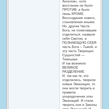
Ангелов», хотя
восстание не было
ПРОТИВ, а было
лишь КРОМЕ.
Воссоздание нового,
становление иными.
Но, другие Части
Бога, не пожелавшие
отделиться, назвали
себя Светом, а
ПОЗНАЮЩУЮ СЕБЯ
часть Бога – Тьмой, и
эту часть Творящих
Сущностей —
Темными.
И так возникло
ВЕЛИКОЕ
РАЗДЕЛЕНИЕ.
И, так как те, кто
отделились, творили
новые Эманации, то
они могли творить и
правила
упорядочения этих
Эманаций. И стали
творить они и Законы
этих Эманаций. И