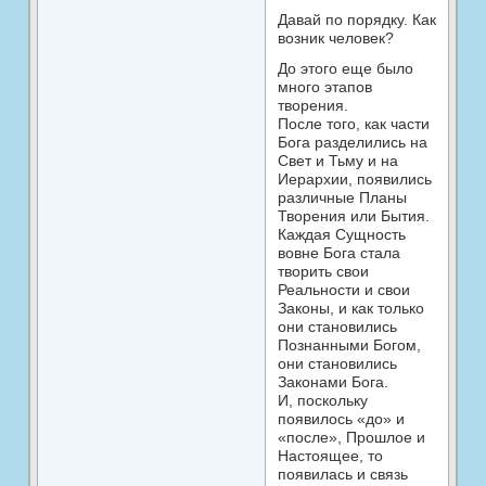
Давай по порядку. Как
возник человек?
До этого еще было
много этапов
творения.
После того, как части
Бога разделились на
Свет и Тьму и на
Иерархии, появились
различные Планы
Творения или Бытия.
Каждая Сущность
вовне Бога стала
творить свои
Реальности и свои
Законы, и как только
они становились
Познанными Богом,
они становились
Законами Бога.
И, поскольку
появилось «до» и
«после», Прошлое и
Настоящее, то
появилась и связь