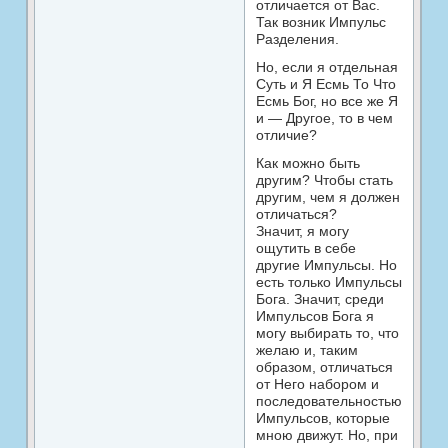
отличается от Вас.
Так возник Импульс
Разделения.
Но, если я отдельная
Суть и Я Есмь То Что
Есмь Бог, но все же Я
и — Другое, то в чем
отличие?
Как можно быть
другим? Чтобы стать
другим, чем я должен
отличаться?
Значит, я могу
ощутить в себе
другие Импульсы. Но
есть только Импульсы
Бога. Значит, среди
Импульсов Бога я
могу выбирать то, что
желаю и, таким
образом, отличаться
от Него набором и
последовательностью
Импульсов, которые
мною движут. Но, при