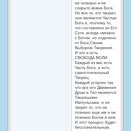
не познано и не
сокрыто вовне Бога.
Но все те, кто творил,
они являются Частью
Бога и, поэтому то,
что составлено из Его
Сути, всегда связано
с Богом, но отделено
от Бога Своим
Выбором Творения.
И это и есть
СВОБОДА ВОЛИ.
Каждый из вас есть
Часть Бога, и есть
самостоятельный
Творец.
Каждый устроен так,
что все его Движения
Души и Тел являются
Творящими
Импульсами, и он
творит то, что не
познано еще им и не
познано Богом в нем.
И этот процесс будет
бессознательным,