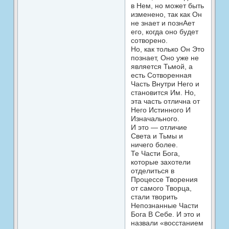
в Нем, но может быть
изменено, так как Он
не знает и познАет
его, когда оно будет
сотворено.
Но, как только Он Это
познает, Оно уже не
является Тьмой, а
есть Сотворенная
Часть Внутри Него и
становится Им. Но,
эта часть отлична от
Него Истинного И
Изначального.
И это — отличие
Света и Тьмы и
ничего более.
Те Части Бога,
которые захотели
отделиться в
Процессе Творения
от самого Творца,
стали творить
Непознанные Части
Бога В Себе. И это и
назвали «восстанием