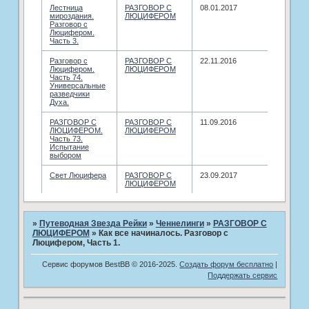
Лестница
РАЗГОВОР С
08.01.2017
мироздания.
ЛЮЦИФЕРОМ
Разговор с
Люцифером.
Часть 3.
Разговор с
РАЗГОВОР С
22.11.2016
Люцифером.
ЛЮЦИФЕРОМ
Часть 74.
Универсальные
разведчики
Духа.
РАЗГОВОР С
РАЗГОВОР С
11.09.2016
ЛЮЦИФЕРОМ.
ЛЮЦИФЕРОМ
Часть 73.
Испытание
выбором
Свет Люцифера
РАЗГОВОР С
23.09.2017
ЛЮЦИФЕРОМ
»
Путеводная Звезда Рейки
»
­Ченнелинги
»
РАЗГОВОР С
ЛЮЦИФЕРОМ
»
Как все начиналось. Разговор с
Люцифером, Часть 1.
Сервис форумов BestBB © 2016-2025.
Создать форум бесплатно
|
Поддержать сервис