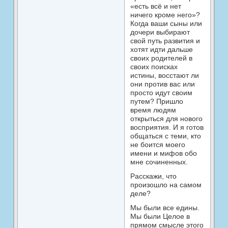
«есть всё и нет
ничего кроме него»?
Когда ваши сыны или
дочери выбирают
свой путь развития и
хотят идти дальше
своих родителей в
своих поисках
истины, восстают ли
они против вас или
просто идут своим
путем? Пришло
время людям
открыться для нового
восприятия. И я готов
общаться с теми, кто
не боится моего
имени и мифов обо
мне сочиненных.
Расскажи, что
произошло на самом
деле?
Мы были все едины.
Мы были Целое в
прямом смысле этого