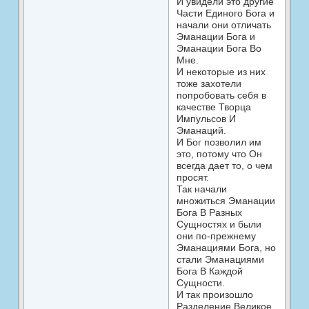
И увидели это другие
Части Единого Бога и
начали они отличать
Эманации Бога и
Эманации Бога Во
Мне.
И некоторые из них
тоже захотели
попробовать себя в
качестве Творца
Импульсов И
Эманаций.
И Бог позволил им
это, потому что Он
всегда дает то, о чем
просят.
Так начали
множиться Эманации
Бога В Разных
Сущностях и были
они по-прежнему
Эманациями Бога, но
стали Эманациями
Бога В Каждой
Сущности.
И так произошло
Разделение Великое