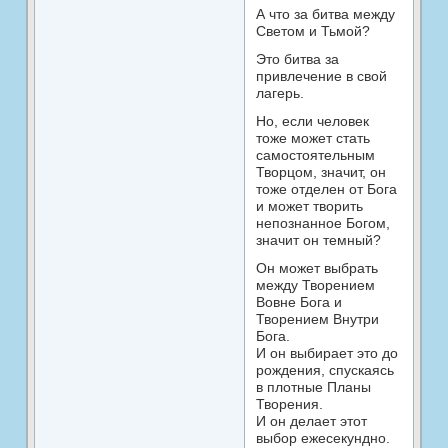
А что за битва между
Светом и Тьмой?
Это битва за
привлечение в свой
лагерь.
Но, если человек
тоже может стать
самостоятельным
Творцом, значит, он
тоже отделен от Бога
и может творить
непознанное Богом,
значит он темный?
Он может выбрать
между Творением
Вовне Бога и
Творением Внутри
Бога.
И он выбирает это до
рождения, спускаясь
в плотные Планы
Творения.
И он делает этот
выбор ежесекундно.