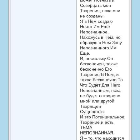
может Познать и
Созерцать мои
Творения, пока они
не созданы.
Я в Нем создаю
Нечто Им Еще
Непознанное.
Нахожусь в Нем, но
образую в Нем Зону
Непознанного Им
Еще.
И, поскольку Он
бесконечен, также
бесконечно Его
Творение В Нем, и
также бесконечно То
Что Будет Для Него
Непознанным, пока
не будет сотворено
мной или другой
Творящей
Сущностью.
И это Потенциальное
Творение и есть
ТЬМА
НЕПОЗНАННАЯ.
Я – то, что находится