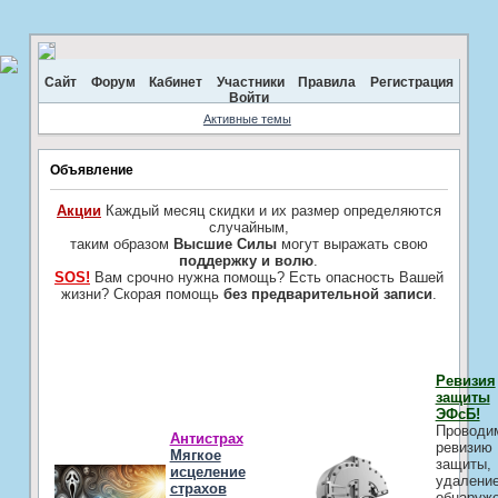
Сайт
Форум
Кабинет
Участники
Правила
Регистрация
Войти
Активные темы
Объявление
Акции
Каждый месяц скидки и их размер определяются
случайным,
таким образом
Высшие Силы
могут выражать свою
поддержку и волю
.
SOS!
Вам срочно нужна помощь? Есть опасность Вашей
жизни? Скорая помощь
без предварительной записи
.
Ревизия
защиты
ЭФсБ!
Проводи
Антистрах
ревизию
Мягкое
защиты,
исцеление
удалени
страхов
обнаруж