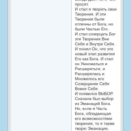
просят.
И стал я творить свои
Творения. И эти
Творения были
отличны от Бога, но
были Частью Его.
И стал созерцать Бог
эти Творения Вне
Себя и Внутри Себя.
И понял Он, что это
новый этап развития
Его как Бога. И стал
он Умножаться и
Расширяться, и
Расширялась и
Множилось его
Созерцание Себя
Вовне Себя.
И появился ВЫБОР.
Сначала был выбор
из Эманаций Бога.
Но, если я Часть
Бога, обладающая
его возможностями
творения, то я также
творю Эманации,