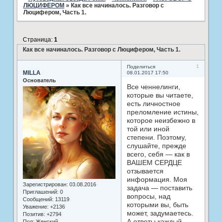
ЛЮЦИФЕРОМ
»
Как все начиналось. Разговор с
Люцифером, Часть 1.
Страница:
1
Как все начиналось. Разговор с Люцифером, Часть 1.
1
Поделиться
MILLA
08.01.2017 17:50
Основатель
Все ченнелинги,
которые вы читаете,
есть личностное
преломление истины,
которое неизбежно в
той или иной
степени. Поэтому,
слушайте, прежде
всего, себя — как в
ВАШЕМ СЕРДЦЕ
отзывается
информация. Моя
Зарегистрирован
: 03.08.2016
задача — поставить
Приглашений:
0
вопросы, над
Сообщений:
13119
которыми вы, быть
Уважение:
+2136
может, задумаетесь.
Позитив:
+2794
А ответы каждый
Пол:
Женский