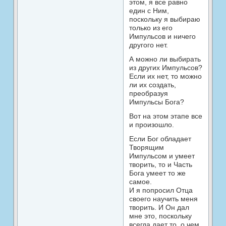
этом, я все равно
един с Ним,
поскольку я выбираю
только из его
Импульсов и ничего
другого нет.
А можно ли выбирать
из других Импульсов?
Если их нет, то можно
ли их создать,
преобразуя
Импульсы Бога?
Вот на этом этапе все
и произошло.
Если Бог обладает
Творящим
Импульсом и умеет
творить, то и Часть
Бога умеет то же
самое.
И я попросил Отца
своего научить меня
творить. И Он дал
мне это, поскольку
всегда дает то, о чем