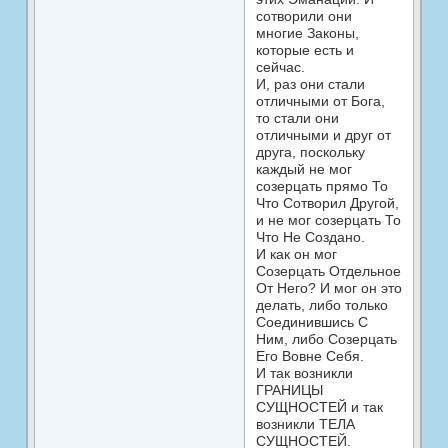
сотворили они
многие Законы,
которые есть и
сейчас.
И, раз они стали
отличными от Бога,
то стали они
отличными и друг от
друга, поскольку
каждый не мог
созерцать прямо То
Что Сотворил Другой,
и не мог созерцать То
Что Не Создано.
И как он мог
Созерцать Отдельное
От Него? И мог он это
делать, либо только
Соединившись С
Ним, либо Созерцать
Его Вовне Себя.
И так возникли
ГРАНИЦЫ
СУЩНОСТЕЙ и так
возникли ТЕЛА
СУЩНОСТЕЙ.