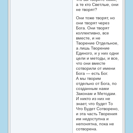
а те кто Светлые, они
не творят?
Они тоже творят, но
они творят через
Бога. Они творят
коллективно, все
вместе, и не
Творение Отдельное,
а лишь Творение
Единого, и у них одни
цели и методы, и все,
что они вместе
сотворили от имени
Бога — есть Бог.
А мы творим
отдельно от Бога, по
созданным нами
Законам и Методам.
И никто из них не
знает, что будет То
Что Будет Сотворено,
и эта часть Творения
им недоступна и
непонятна, пока не
сотворена.