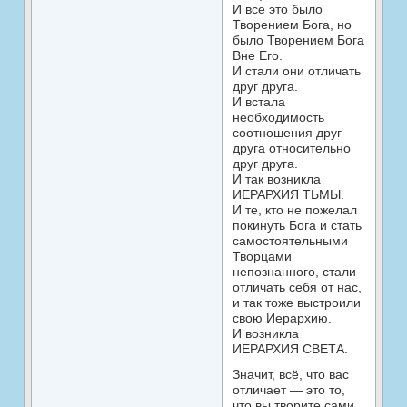
И все это было
Творением Бога, но
было Творением Бога
Вне Его.
И стали они отличать
друг друга.
И встала
необходимость
соотношения друг
друга относительно
друг друга.
И так возникла
ИЕРАРХИЯ ТЬМЫ.
И те, кто не пожелал
покинуть Бога и стать
самостоятельными
Творцами
непознанного, стали
отличать себя от нас,
и так тоже выстроили
свою Иерархию.
И возникла
ИЕРАРХИЯ СВЕТА.
Значит, всё, что вас
отличает — это то,
что вы творите сами,