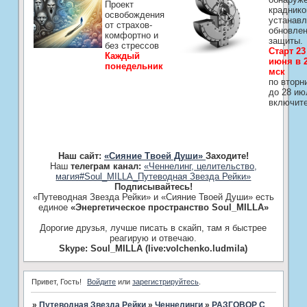
Проект
краднико
освобождения
устанавл
от страхов-
обновле
комфортно и
защиты.
без стрессов
Старт 23
Каждый
июня в 2
понедельник
мск
по вторн
до 28 ию
включит
Наш сайт:
«Сияние Твоей Души»
Заходите!
Наш
телеграм канал:
«Ченнелинг, целительство,
магия#Soul_MILLA_Путеводная Звезда Рейки»
Подписывайтесь!
«Путеводная Звезда Рейки» и «Сияние Твоей Души» есть
единое
«Энергетическое пространство Soul_MILLA»
Дорогие друзья, лучше писать в скайп, там я быстрее
реагирую и отвечаю.
Skype: Soul_MILLA (live:volchenko.ludmila)
Привет, Гость!
Войдите
или
зарегистрируйтесь
.
»
Путеводная Звезда Рейки
»
­Ченнелинги
»
РАЗГОВОР С