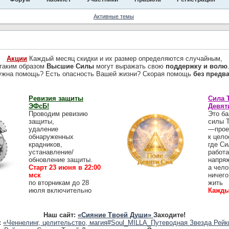
Активные темы
Акции
Каждый месяц скидки и их размер определяются случайным,
таким образом
Высшие Силы
могут выражать свою
поддержку и волю
ужна помощь? Есть опасность Вашей жизни? Скорая помощь
без предв
Ревизия защиты
Сила 
ЭФсБ!
Девят
Проводим ревизию
Это ба
защиты,
силы 
удаление
—прое
обнаруженных
к цело
крадников,
где Си
устанавление/
работа
обновление защиты.
напря
Старт 23 июня в 22:00
а чело
мск
ничего
по вторникам до 28
жить
июля включительно
Кажды
Наш сайт:
«Сияние Твоей Души»
Заходите!
:
«Ченнелинг, целительство, магия#Soul_MILLA_Путеводная Звезда Рейк