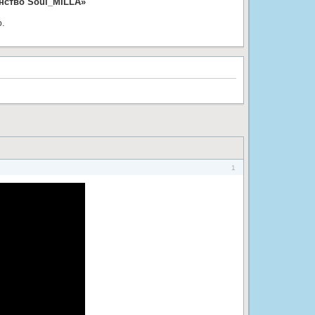
нство Soul_MILLA»
ю.
1