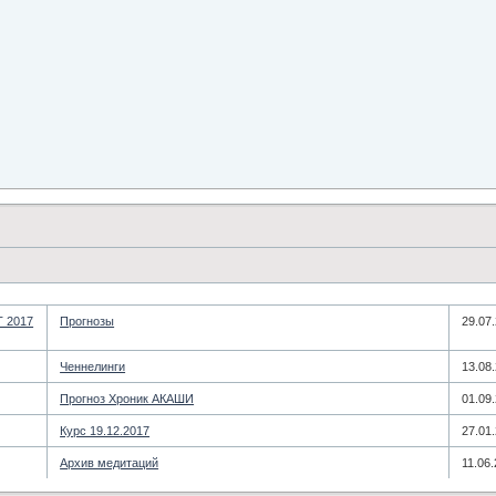
 2017
­Прогнозы
29.07
­Ченнелинги
13.08
Прогноз Хроник АКАШИ
01.09
Курс 19.12.2017
27.01
­Архив медитаций
11.06