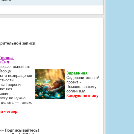
.
арительной записи
.
Творца-
иСил
зовые, основные
Творца
Здравница
кт о возвращении
Оздоровительный
стности,
проект -
лы Творения
Помощь вашему
ют без
организму
жения,
Каждую пятницу
веку не нужно
 делать — только
й четверг
и»
Подписывайтесь!