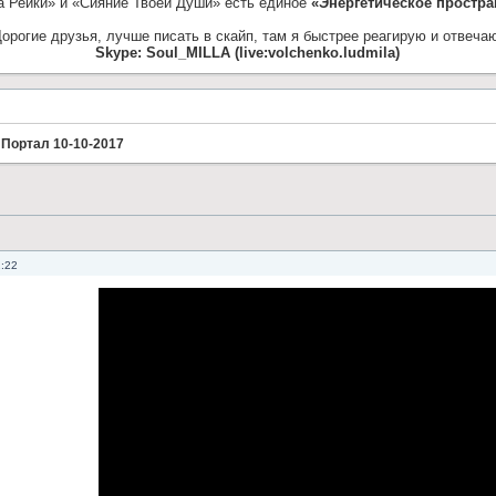
а Рейки» и «Сияние Твоей Души» есть единое
«Энергетическое простра
орогие друзья, лучше писать в скайп, там я быстрее реагирую и отвеча
Skype: Soul_MILLA (live:volchenko.ludmila)
»
Портал 10-10-2017
2:22