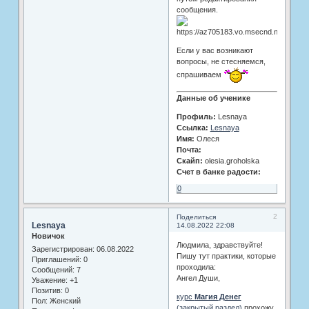
сообщения.
Если у вас возникают
вопросы, не стесняемся,
спрашиваем
Данные об ученике
Профиль:
Lesnaya
Ссылка:
Lesnaya
Имя:
Олеся
Почта:
Скайп:
olesia.groholska
Счет в банке радости:
0
2
Поделиться
Lesnaya
14.08.2022 22:08
Новичок
Людмила, здравствуйте!
Зарегистрирован
: 06.08.2022
Пишу тут практики, которые
Приглашений:
0
проходила:
Сообщений:
7
Ангел Души,
Уважение:
+1
Позитив:
0
курс
Магия Денег
Пол:
Женский
(закрытый раздел)
прохожу