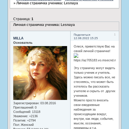
»
Личная страничка ученика: Lesnaya
Страница:
1
Личная страничка ученика: Lesnaya
1
Поделиться
MILLA
12.08.2022 15:25
Основатель
Олеся, приветствую Вас на
своей личной страничке!
Эту страничку могут видеть
только ученик и учитель.
Здесь можно писать все, не
стесняясь, что может быть
хотелось бы рассказать
учителю и скрыть от других
учеников.
Можете просто вносить
Зарегистрирован
: 03.08.2016
свои ежедневные
Приглашений:
0
наблюдения за
Сообщений:
13118
происходящим вокруг,
Уважение:
+2136
внутри, как люди, события,
Позитив:
+2794
мысли, осознания,
Пол:
Женский
перемены и т.д.