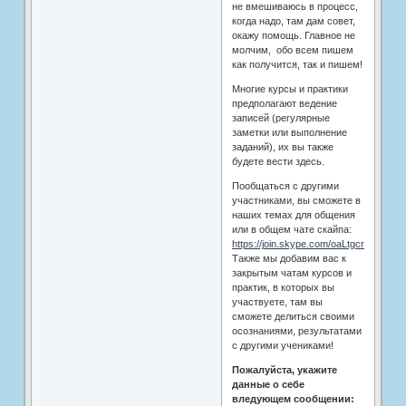
не вмешиваюсь в процесс,
когда надо, там дам совет,
окажу помощь. Главное не
молчим, обо всем пишем
как получится, так и пишем!
Многие курсы и практики
предполагают ведение
записей (регулярные
заметки или выполнение
заданий), их вы также
будете вести здесь.
Пообщаться с другими
участниками, вы сможете в
наших темах для общения
или в общем чате скайпа:
https://join.skype.com/oaLtgcrJce3v
Также мы добавим вас к
закрытым чатам курсов и
практик, в которых вы
участвуете, там вы
сможете делиться своими
осознаниями, результатами
с другими учениками!
Пожалуйста, укажите
данные о себе
вледующем сообщении: