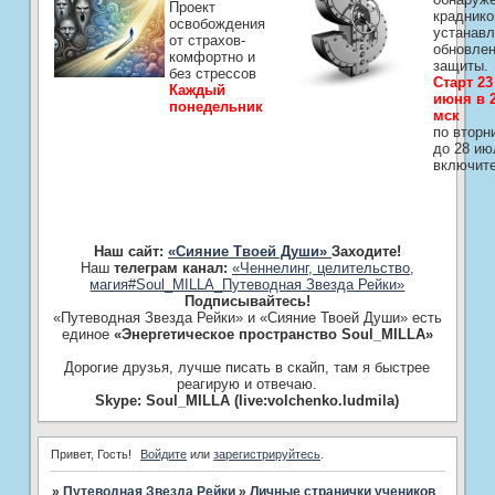
Проект
краднико
освобождения
устанавл
от страхов-
обновле
комфортно и
защиты.
без стрессов
Старт 23
Каждый
июня в 2
понедельник
мск
по вторн
до 28 ию
включит
Наш сайт:
«Сияние Твоей Души»
Заходите!
Наш
телеграм канал:
«Ченнелинг, целительство,
магия#Soul_MILLA_Путеводная Звезда Рейки»
Подписывайтесь!
«Путеводная Звезда Рейки» и «Сияние Твоей Души» есть
единое
«Энергетическое пространство Soul_MILLA»
Дорогие друзья, лучше писать в скайп, там я быстрее
реагирую и отвечаю.
Skype: Soul_MILLA (live:volchenko.ludmila)
Привет, Гость!
Войдите
или
зарегистрируйтесь
.
»
Путеводная Звезда Рейки
»
Личные странички учеников