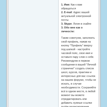
1. Имя
: Как к вам
обращаться
2. E-mail
: Адрес вашей
актуальной электронной
почты
3. Skype
: Логин в скайпе
3. Обо мне как о
личности:
Также советуем, заполнить
свой профиль, нажав на
кнопку "Профиль" вверху
под шапкой - настройте
часовой пояс, свое имя и
оставьте пару слов о себе.
Рекомендуем в первом
сообщении в вашей "Личной
страничке" создать список
школ, курсов, практики и
интересных для вас ссылок
на нашем форуме, чтобы не
искать, в случае
необходимости. Сохраняйте
всё в одном месте, в любой
момент вы можете
отредактировать или
добавить нужные ссылки
путём редактирования