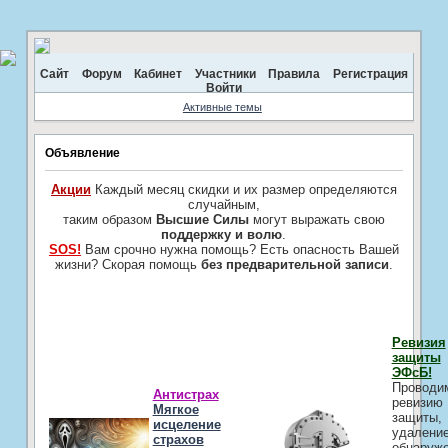
Сайт
Форум
Кабинет
Участники
Правила
Регистрация
Войти
Активные темы
Объявление
Акции
Каждый месяц скидки и их размер определяются
случайным,
таким образом
Высшие Силы
могут выражать свою
поддержку и волю
.
SOS!
Вам срочно нужна помощь? Есть опасность Вашей
жизни? Скорая помощь
без предварительной записи
.
Ревизия
защиты
ЭФсБ!
Проводи
Антистрах
ревизию
Мягкое
защиты,
исцеление
удалени
страхов
обнаруж