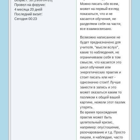
Возраст:
58
[1968-04-20]
Можно писать обо всем,
Провел на форуме:
может на первый взгляд
4 месяца 20 дней
показаться, что и не
Последний визит:
Сегодня 00:23
касается обучения, не
разделяем себя на части,
все взаимосвязано.
Возможно написанное не
будет предназначено для
учителя, "мысли вслух",
какие то наблюдения, не
ограничиваем себя в том
смысле, что касается это
школ обучения или
энергетических практик и
стоит писать или нет -
однозначно стоит! Лучше
занести в запись и это
может оказаться каким то
пазликом к общей вашей
картине, нежели этот пазлик
утерять.
Во время прохождения
практик может быть
целительный кризис,
например: опустошение,
разочарование и т.д. Просто
пишем, я наблюдаю, часто