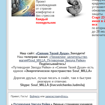
Проект
краднико
освобождения
устанавл
от страхов-
обновле
комфортно и
защиты.
без стрессов
Старт 23
Каждый
июня в 2
понедельник
мск
по вторн
до 28 ию
включит
Наш сайт:
«Сияние Твоей Души»
Заходите!
Наш
телеграм канал:
«Ченнелинг, целительство,
магия#Soul_MILLA_Путеводная Звезда Рейки»
Подписывайтесь!
«Путеводная Звезда Рейки» и «Сияние Твоей Души» есть
единое
«Энергетическое пространство Soul_MILLA»
Дорогие друзья, лучше писать в скайп, там я быстрее
реагирую и отвечаю.
Skype: Soul_MILLA (live:volchenko.ludmila)
Привет, Гость!
Войдите
или
зарегистрируйтесь
.
»
Путеводная Звезда Рейки
»
Личные странички учеников