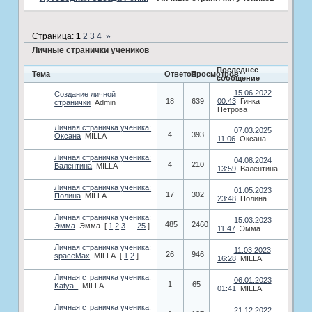
Страница:
1
2
3
4
»
Личные странички учеников
Последнее
Тема
Ответов
Просмотров
сообщение
15.06.2022
Создание личной
18
639
00:43
Гинка
странички
Аdmin
Петрова
Личная страничка ученика:
07.03.2025
4
393
Оксана
MILLA
11:06
Оксана
Личная страничка ученика:
04.08.2024
4
210
Валентина
MILLA
13:59
Валентина
Личная страничка ученика:
01.05.2023
17
302
Полина
MILLA
23:48
Полина
Личная страничка ученика:
15.03.2023
485
2460
Эмма
Эмма
[
1
2
3
…
25
]
11:47
Эмма
Личная страничка ученика:
11.03.2023
26
946
spaceMax
MILLA
[
1
2
]
16:28
MILLA
Личная страничка ученика:
06.01.2023
1
65
Katya_
MILLA
01:41
MILLA
Личная страничка ученика:
21.12.2022