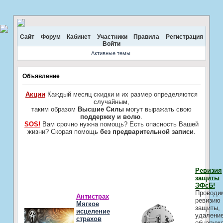
Сайт
Форум
Кабинет
Участники
Правила
Регистрация
Войти
Активные темы
Объявление
Акции
Каждый месяц скидки и их размер определяются
случайным,
таким образом
Высшие Силы
могут выражать свою
поддержку и волю
.
SOS!
Вам срочно нужна помощь? Есть опасность Вашей
жизни? Скорая помощь
без предварительной записи
.
Ревизия
защиты
ЭФсБ!
Проводи
Антистрах
ревизию
Мягкое
защиты,
исцеление
удалени
страхов
обнаруж