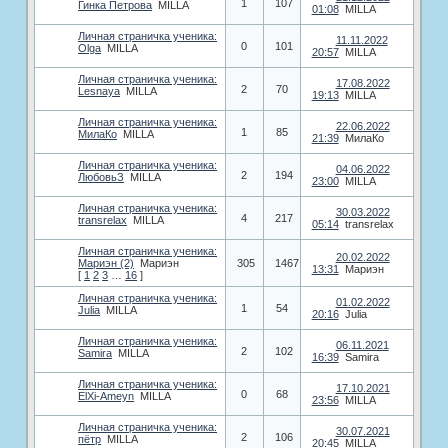
1
107
Гинка Петрова
MILLA
01:08
MILLA
Личная страничка ученика:
11.11.2022
0
101
Olga
MILLA
20:57
MILLA
Личная страничка ученика:
17.08.2022
2
70
Lesnaya
MILLA
19:13
MILLA
Личная страничка ученика:
22.06.2022
1
85
МилаКо
MILLA
21:39
МилаКо
Личная страничка ученика:
04.06.2022
2
194
ЛюбовьЗ
MILLA
23:00
MILLA
Личная страничка ученика:
30.03.2022
4
217
transrelax
MILLA
05:14
transrelax
Личная страничка ученика:
20.02.2022
Мариэн (2)
Мариэн
305
1467
13:31
Мариэн
[
1
2
3
…
16
]
Личная страничка ученика:
01.02.2022
1
54
Julia
MILLA
20:16
Julia
Личная страничка ученика:
06.11.2021
2
102
Samira
MILLA
16:39
Samira
Личная страничка ученика:
17.10.2021
0
68
ElXi-Ameyn
MILLA
23:56
MILLA
Личная страничка ученика:
30.07.2021
2
106
пётр
MILLA
20:45
MILLA