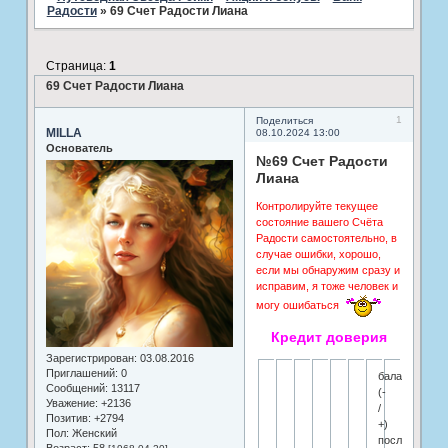
Радости
»
69 Счет Радости Лиана
Страница:
1
69 Счет Радости Лиана
1
Поделиться
MILLA
08.10.2024 13:00
Основатель
№69 Счет Радости
Лиана
Контролируйте текущее
состояние вашего Счёта
Радости самостоятельно, в
случае ошибки, хорошо,
если мы обнаружим сразу и
исправим, я тоже человек и
могу ошибаться
Кредит доверия
Зарегистрирован
: 03.08.2016
Приглашений:
0
баланс
Сообщений:
13117
(-
Уважение:
+2136
/
Позитив:
+2794
+)
Пол:
Женский
последняя