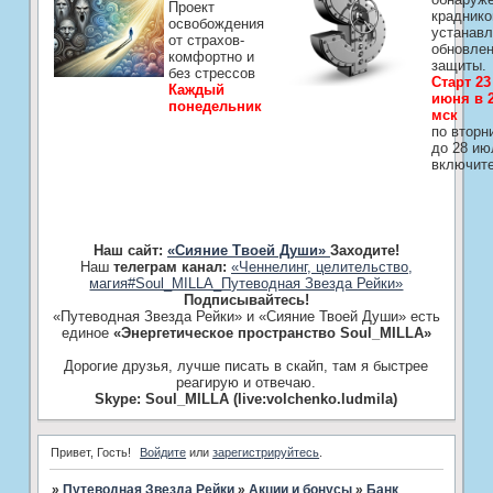
Проект
краднико
освобождения
устанавл
от страхов-
обновле
комфортно и
защиты.
без стрессов
Старт 23
Каждый
июня в 2
понедельник
мск
по вторн
до 28 ию
включит
Наш сайт:
«Сияние Твоей Души»
Заходите!
Наш
телеграм канал:
«Ченнелинг, целительство,
магия#Soul_MILLA_Путеводная Звезда Рейки»
Подписывайтесь!
«Путеводная Звезда Рейки» и «Сияние Твоей Души» есть
единое
«Энергетическое пространство Soul_MILLA»
Дорогие друзья, лучше писать в скайп, там я быстрее
реагирую и отвечаю.
Skype: Soul_MILLA (live:volchenko.ludmila)
Привет, Гость!
Войдите
или
зарегистрируйтесь
.
»
Путеводная Звезда Рейки
»
­Акции и бонусы
»
Банк