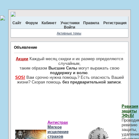
Сайт
Форум
Кабинет
Участники
Правила
Регистрация
Войти
Активные темы
Объявление
Акции
Каждый месяц скидки и их размер определяются
случайным,
таким образом
Высшие Силы
могут выражать свою
поддержку и волю
.
SOS!
Вам срочно нужна помощь? Есть опасность Вашей
жизни? Скорая помощь
без предварительной записи
.
Ревизия
защиты
ЭФсБ!
Проводи
Антистрах
ревизию
Мягкое
защиты,
исцеление
удалени
страхов
обнаруж