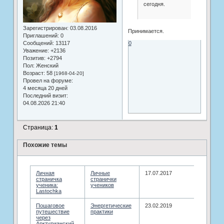
сегодня.
Зарегистрирован
: 03.08.2016
Принимается.
Приглашений:
0
Сообщений:
13117
0
Уважение:
+2136
Позитив:
+2794
Пол:
Женский
Возраст:
58
[1968-04-20]
Провел на форуме:
4 месяца 20 дней
Последний визит:
04.08.2026 21:40
Страница:
1
Похожие темы
Личная
Личные
17.07.2017
страничка
странички
ученика:
учеников
Lastochka
Пошаговое
Энергетические
23.02.2019
путешествие
практики
через
Арктурианский