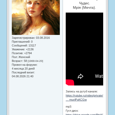
Чудес.
Мрія (Мечта).
Зарегистрирован
: 03.08.2016
Приглашений:
0
Сообщений:
13117
Уважение:
+2136
Позитив:
+2794
Пол:
Женский
Возраст:
58
[1968-04-20]
Провел на форуме:
4 месяца 20 дней
Последний визит:
04.08.2026 21:40
Запись на рутуб канале:
https://rutube.ru/video/private/f4ef090
… muvlPuKCGw
mp3:
Гугл диск:
https://drive.google.com/file/d/1hBUSis