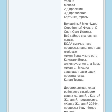
Уровни
Ментал
2 Д проекция
3 Д проявление
Картинки, фразы
Волшебный Мир Чудес
Серебряный Фильтр, С
Свет, Свет Истины.
Всё тайное становится
явным.
БСЛА смягчает все
процессы, наполняет вас
любовью
Архея Вера, у кого есть
Кристалл Веры,
активируем, Ангела Веры
Архангел Михаил
защищает вас и ваши
пространства.
Канал Творца
Дорогие друзья, когда
работаете с выбором
ваших желаний, с Картой
Желаний, произнесите:
«Карта Желаний 2024»,
процессы будут более
мощнее