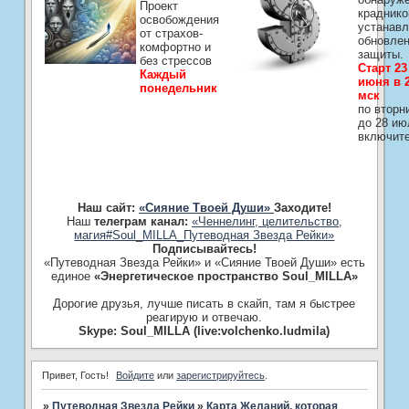
Проект
краднико
освобождения
устанавл
от страхов-
обновле
комфортно и
защиты.
без стрессов
Старт 23
Каждый
июня в 2
понедельник
мск
по вторн
до 28 ию
включит
Наш сайт:
«Сияние Твоей Души»
Заходите!
Наш
телеграм канал:
«Ченнелинг, целительство,
магия#Soul_MILLA_Путеводная Звезда Рейки»
Подписывайтесь!
«Путеводная Звезда Рейки» и «Сияние Твоей Души» есть
единое
«Энергетическое пространство Soul_MILLA»
Дорогие друзья, лучше писать в скайп, там я быстрее
реагирую и отвечаю.
Skype: Soul_MILLA (live:volchenko.ludmila)
Привет, Гость!
Войдите
или
зарегистрируйтесь
.
»
Путеводная Звезда Рейки
»
Карта Желаний, которая