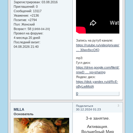
Зарегистрирован
: 03.08.2016
Приглашений:
0
Сообщений:
13117
Уважение:
+2136
Позитив:
+2794
Пол:
Женский
Возраст:
58
[1968-04-20]
Провел на форуме:
4 месяца 20 дней
Запись на рутуб канале:
Последний визит:
https://rutube.ru/video/private/24ca75f
04.08.2026 21:40
… 30wv8xcOfQ
mp3:
Гугл диск:
https://drive.google.com/file/d/1J-
nnwD … sp=sharing
Яндекс диск:
https://disk.yandex.ru/d/RcE-
oByLwiMoIA
0
3
Поделиться
MILLA
30.12.2024 01:23
Основатель
3-е занятие.
Активация.
Волшебный Мир