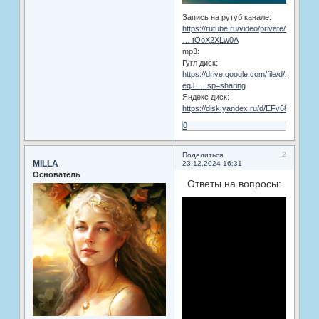
Запись на рутуб канале:
https://rutube.ru/video/private/fc57d85
… tOoX2XLw0A
mp3:
Гугл диск:
https://drive.google.com/file/d/10g-
eqJ … sp=sharing
Яндекс диск:
https://disk.yandex.ru/d/EFv68ENds5f
0
2
Поделиться
MILLA
23.12.2024 16:31
Основатель
Ответы на вопросы: