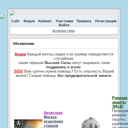
Сайт
Форум
Кабинет
Участники
Правила
Регистрация
Войти
Активные темы
Объявление
Акции
Каждый месяц скидки и их размер определяются
случайным,
таким образом
Высшие Силы
могут выражать свою
поддержку и волю
.
SOS!
Вам срочно нужна помощь? Есть опасность Вашей
жизни? Скорая помощь
без предварительной записи
.
Ревизия
защиты
ЭФсБ!
Проводи
Антистрах
ревизию
Мягкое
защиты,
исцеление
удалени
страхов
обнаруж