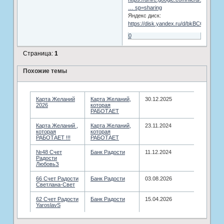
… sp=sharing
Яндекс диск:
https://disk.yandex.ru/d/bkBCOq2JT3
0
Страница:
1
Похожие темы
Карта Желаний
Карта Желаний,
30.12.2025
2026
которая
РАБОТАЕТ
Карта Желаний ,
Карта Желаний,
23.11.2024
которая
которая
РАБОТАЕТ !!!
РАБОТАЕТ
№48 Счет
Банк Радости
11.12.2024
Радости
ЛюбовьЗ
66 Счет Радости
Банк Радости
03.08.2026
Светлана-Свет
62 Счет Радости
Банк Радости
15.04.2026
YaroslavS