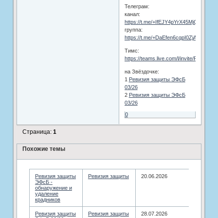
Телеграм:
канал:
https://t.me/+IfEJY4pYrX45MjQy
группа:
https://t.me/+DaEfen6cqpI0ZjAy
Тимс:
https://teams.live.com/l/invite/FEA0
на Звёздочке:
1
Ревизия защиты ЭФсБ
03/26
2
Ревизия защиты ЭФсБ
03/26
0
Страница:
1
Похожие темы
Ревизия защиты
Ревизия защиты
20.06.2026
ЭФсБ -
обнаружение и
удаление
крадников
Ревизия защиты
Ревизия защиты
28.07.2026