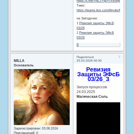
https://t.me/+IfEJY4pYrX45MjQy
Тимс:
https://teams.live.com/l/invite/FEA0
на Звёздочке:
1
Ревизия защиты ЭФсБ
03/26
2
Ревизия защиты ЭФсБ
03/26
0
3
Поделиться
MILLA
25.03.2026 00:30
Основатель
Ревизия
Защиты ЭФсБ
03/26_3
Запуск процессов
24.03.2025
Магическая Соль
Зарегистрирован
: 03.08.2016
Приглашений:
0