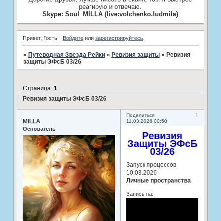
реагирую и отвечаю.
Skype: Soul_MILLA (live:volchenko.ludmila)
Привет, Гость!
Войдите
или
зарегистрируйтесь
.
»
Путеводная Звезда Рейки
»
Ревизия защиты
»
Ревизия
защиты ЭФсБ 03/26
Страница:
1
Ревизия защиты ЭФсБ 03/26
1
Поделиться
MILLA
11.03.2026 00:50
Основатель
Ревизия
Защиты ЭФсБ
03/26
Запуск процессов
10.03.2026
Личные пространства
Запись на: