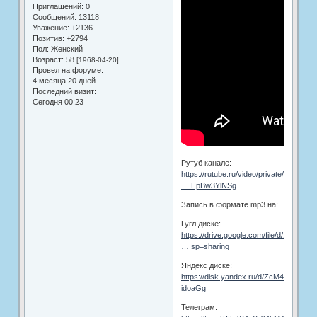
Приглашений:
0
Сообщений:
13118
Уважение:
+2136
Позитив:
+2794
Пол:
Женский
Возраст:
58
[1968-04-20]
Провел на форуме:
4 месяца 20 дней
Последний визит:
Сегодня 00:23
Рутуб канале:
https://rutube.ru/video/private/70cd3ea
… EpBw3YlNSg
Запись в формате mp3 на:
Гугл диске:
https://drive.google.com/file/d/10iypbt
… sp=sharing
Яндекс диске:
https://disk.yandex.ru/d/ZcM4J9z-
idoaGg
Телеграм: