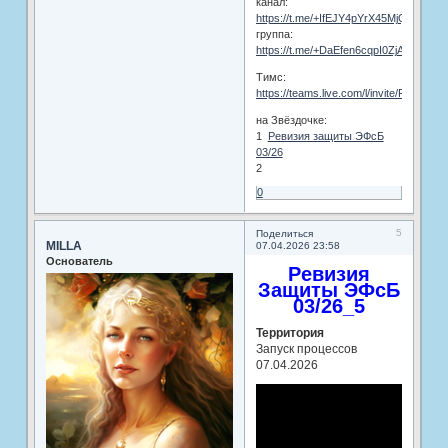
канал:
https://t.me/+IfEJY4pYrX45MjQy
группа:
https://t.me/+DaEfen6cqpI0ZjAy
Тимс:
https://teams.live.com/l/invite/FEA0
на Звёздочке:
1
Ревизия защиты ЭФсБ
03/26
2
0
5
Поделиться
MILLA
07.04.2026 23:58
Основатель
Ревизия
Защиты ЭФсБ
03/26_5
Территория
Запуск процессов
07.04.2026