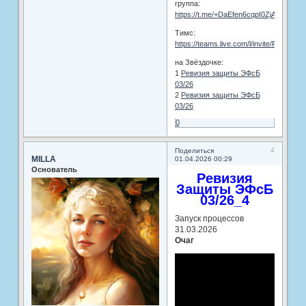
группа:
https://t.me/+DaEfen6cqpI0ZjAy
Тимс:
https://teams.live.com/l/invite/FEA0
на Звёздочке:
1
Ревизия защиты ЭФсБ
03/26
2
Ревизия защиты ЭФсБ
03/26
0
4
Поделиться
MILLA
01.04.2026 00:29
Основатель
Ревизия
Защиты ЭФсБ
03/26_4
Запуск процессов
31.03.2026
Очаг