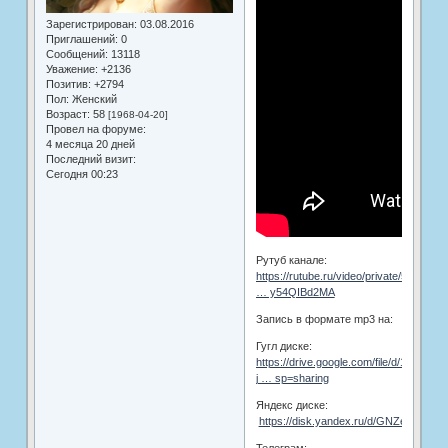
Зарегистрирован
: 03.08.2016
Приглашений:
0
Сообщений:
13118
Уважение:
+2136
Позитив:
+2794
Пол:
Женский
Возраст:
58
[1968-04-20]
Провел на форуме:
4 месяца 20 дней
Последний визит:
Сегодня 00:23
Рутуб канале:
https://rutube.ru/video/private/598ea0d
… y54QIBd2MA
Запись в формате mp3 на:
Гугл диске:
https://drive.google.com/file/d/1oF33-
j … sp=sharing
Яндекс диске:
https://disk.yandex.ru/d/GNZeuQuW
Телеграм: