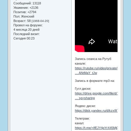
Сообщений:
13118
Уважение:
+2136
Позитив:
+2794
Пол:
Женский
Возраст:
58
[1968-04-20]
Провел на форуме:
4 месяца 20 дней
Последний визит:
Сегодня 00:23
Запись сеанса на Рутуб
канале:
https://rutube.ru/video/private/02af847
… ANtMaY_tJw
Запись в формате mp3 на:
Гугл диске:
https://drive.google.com/file/d/17H7aY
… sp=sharing
Яндекс диске:
https://disk.yandex.ru/d/kzx8ITwzpy9
Телеграм:
канал:
https://t.me/+IfEJY4pYrX45MjQy