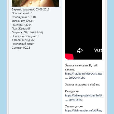
Зарегистрирован
: 03.08.2016
Приглашений:
0
Сообщений:
13118
Уважение:
+2136
Позитив:
+2794
Пол:
Женский
Возраст:
58
[1968-04-20]
Провел на форуме:
4 месяца 20 дней
Последний визит:
Сегодня 00:23
Запись сеанса на Рутуб
канале:
https://rutube.ru/video/private/8157531
… 2mQdrsYbbg
Запись в формате mp3 на:
Гугл диске:
https://drive.google.com/file/d/17XTu3l
… sp=sharing
Яндекс диске:
https://disk.yandex.ru/d/bRmyMMcD