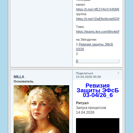
канал:
https://t.me/+IfEJY4pYrX45MjQy
группа:
https://t.me/+DaEfen6cqpI0ZjAy
Тимс:
https://teams.live.com/l/invite/FEA0
на Звёздочке:
1
Ревизия защиты ЭФсБ
03/26
2
0
6
Поделиться
MILLA
15.04.2026 00:09
Основатель
Ревизия
Защиты ЭФсБ
03-04/26_6
Ритуал
Запуск процессов
14.04.2026