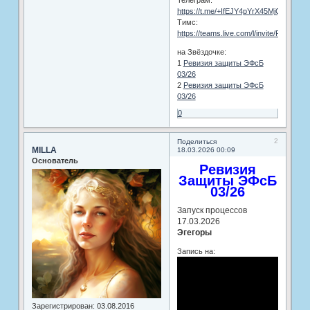
https://t.me/+IfEJY4pYrX45MjQy
Тимс:
https://teams.live.com/l/invite/FEA0
на Звёздочке:
1
Ревизия защиты ЭФсБ
03/26
2
Ревизия защиты ЭФсБ
03/26
0
2
Поделиться
MILLA
18.03.2026 00:09
Основатель
Ревизия
Защиты ЭФсБ
03/26
Запуск процессов
17.03.2026
Эгегоры
Запись на:
Зарегистрирован
: 03.08.2016