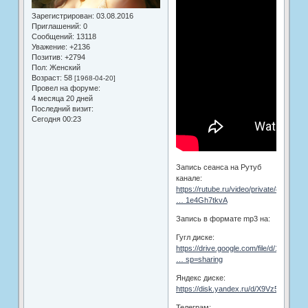
Зарегистрирован
: 03.08.2016
Приглашений:
0
Сообщений:
13118
Уважение:
+2136
Позитив:
+2794
Пол:
Женский
Возраст:
58
[1968-04-20]
Провел на форуме:
4 месяца 20 дней
Последний визит:
Сегодня 00:23
Запись сеанса на Рутуб
канале:
https://rutube.ru/video/private/8f7c4fb
… 1e4Gh7tkvA
Запись в формате mp3 на:
Гугл диске:
https://drive.google.com/file/d/1OQahV
… sp=sharing
Яндекс диске:
https://disk.yandex.ru/d/X9Vz5hsHvnIf
Телеграм: