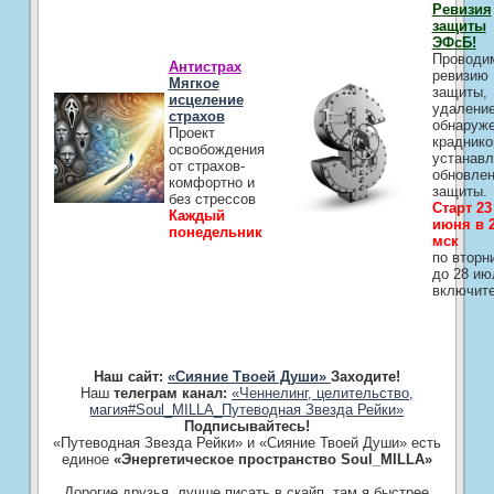
Ревизия
защиты
ЭФсБ!
Проводи
Антистрах
ревизию
Мягкое
защиты,
исцеление
удалени
страхов
обнаруж
Проект
краднико
освобождения
устанавл
от страхов-
обновле
комфортно и
защиты.
без стрессов
Старт 23
Каждый
июня в 2
понедельник
мск
по вторн
до 28 ию
включит
Наш сайт:
«Сияние Твоей Души»
Заходите!
Наш
телеграм канал:
«Ченнелинг, целительство,
магия#Soul_MILLA_Путеводная Звезда Рейки»
Подписывайтесь!
«Путеводная Звезда Рейки» и «Сияние Твоей Души» есть
единое
«Энергетическое пространство Soul_MILLA»
Дорогие друзья, лучше писать в скайп, там я быстрее