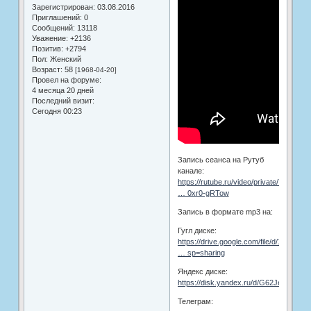
Зарегистрирован
: 03.08.2016
Приглашений:
0
Сообщений:
13118
Уважение:
+2136
Позитив:
+2794
Пол:
Женский
Возраст:
58
[1968-04-20]
Провел на форуме:
4 месяца 20 дней
Последний визит:
Сегодня 00:23
Запись сеанса на Рутуб
канале:
https://rutube.ru/video/private/7efe809
… 0xr0-gRTow
Запись в формате mp3 на:
Гугл диске:
https://drive.google.com/file/d/1ZCqdhc
… sp=sharing
Яндекс диске:
https://disk.yandex.ru/d/G62Je5aYOT
Телеграм: