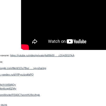
 канале:
https://rutube.ru/video/private/4a89b00 … z2UpS01QkA
на:
.google.com/file/d/1Ou7Buc … sp=sharing
sk.yandex.ru/d/YlPyszizqjfaPQ
JY4pYrX45MjQy
Efen6cqpI0ZjAy
e.com/l/invite/FEA0C7wxmHU9xvfngk
 06/26