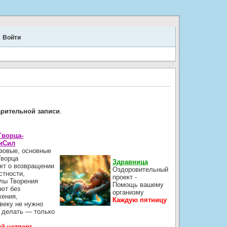
Войти
.
арительной записи
.
Творца-
иСил
зовые, основные
Творца
Здравница
кт о возвращении
Оздоровительный
стности,
проект -
лы Творения
Помощь вашему
ют без
организму
жения,
Каждую пятницу
веку не нужно
 делать — только
й четверг