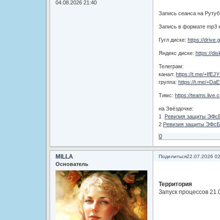
04.08.2026 21:40
Запись сеанса на Рутуб
Запись в формате mp3 
Гугл диске:
https://drive
Яндекс диске:
https://d
Телеграм:
канал:
https://t.me/+IfE
группа:
https://t.me/+Da
Тимс:
https://teams.liv
на Звёздочке:
1
Ревизия защиты ЭФсБ
2
Ревизия защиты ЭФсБ
0
MILLA
Поделиться
22.07.2026 0
Основатель
Территория
Запуск процессов 21.