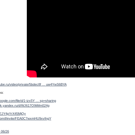
utube.ru/video/private/5bdec8f … uw4YwS6BYA
на:
.google.com/file/d/1-izx5Y … sp=sharing
disk.yandex.ru/d/WJ617O9tMm024g
+IfEJY4pYrX45MjQy
e.com/l/invite/FEA0C7wxmHU9xvfngY
 06/26