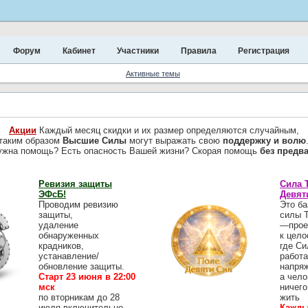
Форум
Кабинет
Участники
Правила
Регистрация
Активные темы
Акции
Каждый месяц скидки и их размер определяются случайным,
таким образом
Высшие Силы
могут выражать свою
поддержку и волю
ужна помощь? Есть опасность Вашей жизни? Скорая помощь
без предв
Ревизия защиты
Сила 
ЭФсБ!
Девят
Проводим ревизию
Это ба
защиты,
силы 
удаление
—прое
обнаруженных
к цело
крадников,
где Си
устанавление/
работа
обновление защиты.
напря
Старт 23 июня в 22:00
а чело
мск
ничего
по вторникам до 28
жить
июля включительно
Кажды