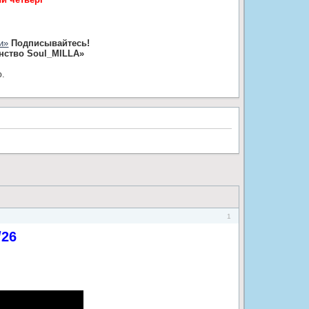
и»
Подписывайтесь!
нство Soul_MILLA»
ю.
1
/26