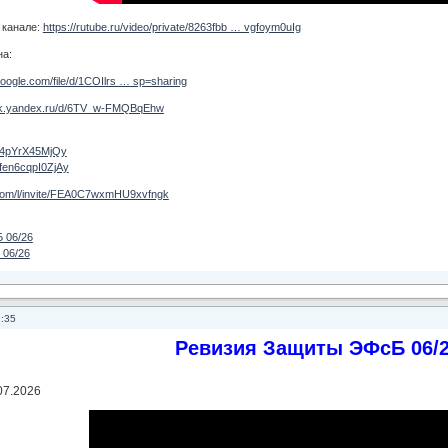
 канале:
https://rutube.ru/video/private/8263fbb … vgfoym0uIg
на:
.google.com/file/d/1COIlrs … sp=sharing
isk.yandex.ru/d/6TV_w-FMQBqEhw
JY4pYrX45MjQy
Efen6cqpI0ZjAy
e.com/l/invite/FEA0C7wxmHU9xvfngk
 06/26
 06/26
2:35
Ревизия Защиты ЭФсБ 06/
07.2026