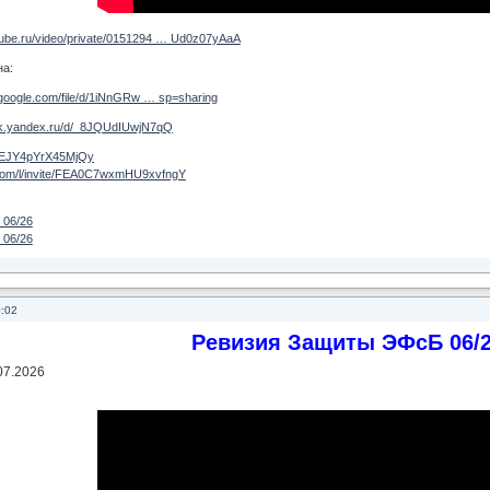
utube.ru/video/private/0151294 … Ud0z07yAaA
на:
e.google.com/file/d/1iNnGRw … sp=sharing
isk.yandex.ru/d/_8JQUdIUwjN7qQ
+IfEJY4pYrX45MjQy
e.com/l/invite/FEA0C7wxmHU9xvfngY
 06/26
 06/26
0:02
Ревизия Защиты ЭФсБ 06/
07.2026