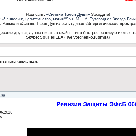
Наш сайт:
«Сияние Твоей Души»
Заходите!
:
«Ченнелинг, целительство, магия#Soul_MILLA_Путеводная Звезда Рейк
а Рейки» и «Сияние Твоей Души» есть единое
«Энергетическое простра
орогие друзья, лучше писать в скайп, там я быстрее реагирую и отвеча
Skype: Soul_MILLA (live:volchenko.ludmila)
я защиты ЭФсБ 06/26
3:56
Ревизия Защиты ЭФсБ 06
06.2026
а