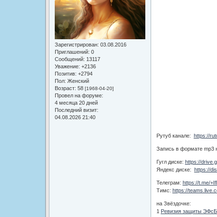
Зарегистрирован
: 03.08.2016
Приглашений:
0
Сообщений:
13117
Уважение:
+2136
Позитив:
+2794
Пол:
Женский
Возраст:
58
[1968-04-20]
Провел на форуме:
4 месяца 20 дней
Последний визит:
04.08.2026 21:40
Рутуб канале:
https://r
Запись в формате mp3 
Гугл диске:
https://drive
Яндекс диске:
https://
Телеграм:
https://t.me/
Тимс:
https://teams.liv
на Звёздочке:
1
Ревизия защиты ЭФсБ