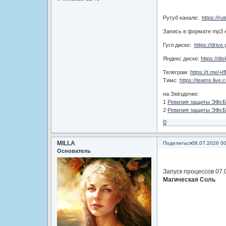
Рутуб канале:
https://r
Запись в формате mp3 
Гугл диске:
https://driv
Яндекс диске:
https://d
Телеграм:
https://t.me/
Тимс:
https://teams.liv
на Звёздочке:
1
Ревизия защиты ЭФсБ
2
Ревизия защиты ЭФсБ
0
MILLA
Поделиться
08.07.2026 0
Основатель
Запуск процессов 07.
Магическая Соль