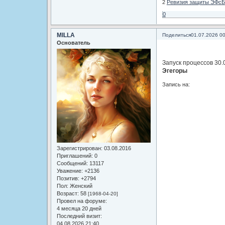
2
Ревизия защиты ЭФсБ
0
MILLA
Поделиться
01.07.2026 0
Основатель
Запуск процессов 30.
Эгегоры
Запись на:
Зарегистрирован
: 03.08.2016
Приглашений:
0
Сообщений:
13117
Уважение:
+2136
Позитив:
+2794
Пол:
Женский
Возраст:
58
[1968-04-20]
Провел на форуме:
4 месяца 20 дней
Последний визит:
04.08.2026 21:40