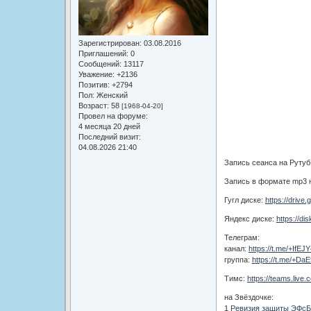
Зарегистрирован
: 03.08.2016
Приглашений:
0
Сообщений:
13117
Уважение:
+2136
Позитив:
+2794
Пол:
Женский
Возраст:
58
[1968-04-20]
Провел на форуме:
4 месяца 20 дней
Последний визит:
04.08.2026 21:40
Запись сеанса на Рутуб
Запись в формате mp3 
Гугл диске:
https://drive
Яндекс диске:
https://di
Телеграм:
канал:
https://t.me/+IfE
группа:
https://t.me/+Da
Тимс:
https://teams.liv
на Звёздочке:
1
Ревизия защиты ЭФсБ