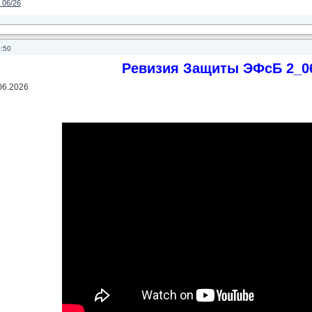
 06/26
0:50
Ревизия Защиты ЭФсБ 2_0
06.2026