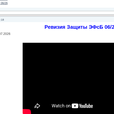
 06/26
0:18
Ревизия Защиты ЭФсБ 06/
07.2026