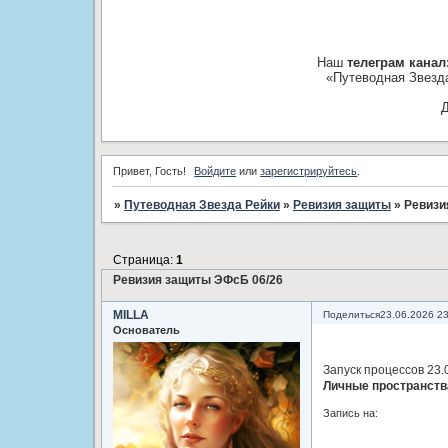
Наш
телеграм канал
«Путеводная Звезд
Д
Привет, Гость!
Войдите
или
зарегистрируйтесь
.
»
Путеводная Звезда Рейки
»
Ревизия защиты
»
Ревизи
Страница:
1
Ревизия защиты ЭФсБ 06/26
MILLA
Поделиться
23.06.2026 2
Основатель
Запуск процессов 23.
Личные пространств
Запись на: