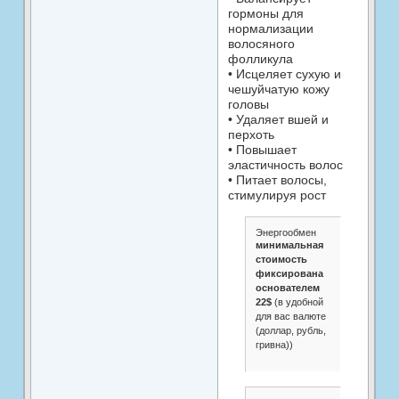
гормоны для
нормализации
волосяного
фолликула
• Исцеляет сухую и
чешуйчатую кожу
головы
• Удаляет вшей и
перхоть
• Повышает
эластичность волос
• Питает волосы,
стимулируя рост
Энергообмен
минимальная
стоимость
фиксирована
основателем
22$
(в удобной
для вас валюте
(доллар, рубль,
гривна))