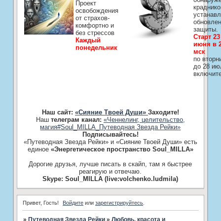
Проект
краднико
освобождения
устанавл
от страхов-
обновле
комфортно и
защиты.
без стрессов
Старт 23
Каждый
июня в 2
понедельник
мск
по вторн
до 28 ию
включит
Наш сайт:
«Сияние Твоей Души»
Заходите!
Наш
телеграм канал:
«Ченнелинг, целительство,
магия#Soul_MILLA_Путеводная Звезда Рейки»
Подписывайтесь!
«Путеводная Звезда Рейки» и «Сияние Твоей Души» есть
единое
«Энергетическое пространство Soul_MILLA»
Дорогие друзья, лучше писать в скайп, там я быстрее
реагирую и отвечаю.
Skype: Soul_MILLA (live:volchenko.ludmila)
Привет, Гость!
Войдите
или
зарегистрируйтесь
.
»
Путеводная Звезда Рейки
»
Любовь, красота и