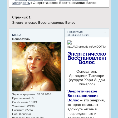
молодость
»
Энергетическое Восстановление Волос
Страница:
1
Энергетическое Восстановление Волос
1
Поделиться
MILLA
18.11.2016 13:28
Основатель
Энергетическое
Восстановление
Волос
Основатель
Аргандини Титизари
(супруга Хари Андри
Винарсо)
Энергетическое
Зарегистрирован
: 03.08.2016
Восстановление
Приглашений:
0
Волос
– это энергия,
Сообщений:
13119
которая помогает
Уважение:
+2136
вдохнуть жизнь в
Позитив:
+2794
поврежденные и
Пол:
Женский