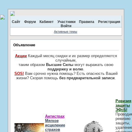
Сайт
Форум
Кабинет
Участники
Правила
Регистрация
Войти
Активные темы
Объявление
Акции
Каждый месяц скидки и их размер определяются
случайным,
таким образом
Высшие Силы
могут выражать свою
поддержку и волю
.
SOS!
Вам срочно нужна помощь? Есть опасность Вашей
жизни? Скорая помощь
без предварительной записи
.
Ревизия
защиты
ЭФсБ!
Проводи
Антистрах
ревизию
Мягкое
защиты,
исцеление
удалени
страхов
обнаруж