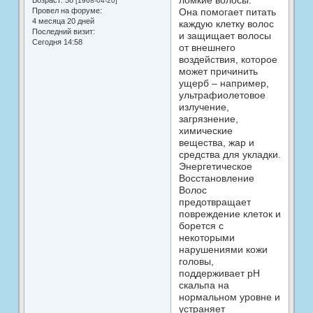
ломкие волосы.
Возраст:
58
[1968-04-20]
Провел на форуме:
Она помогает питать
4 месяца 20 дней
каждую клетку волос
Последний визит:
и защищает волосы
Сегодня 14:58
от внешнего
воздействия, которое
может причинить
ущерб – например,
ультрафиолетовое
излучение,
загрязнение,
химические
вещества, жар и
средства для укладки.
Энергетическое
Восстановление
Волос
предотвращает
повреждение клеток и
борется с
некоторыми
нарушениями кожи
головы,
поддерживает рН
скальпа на
нормальном уровне и
устраняет