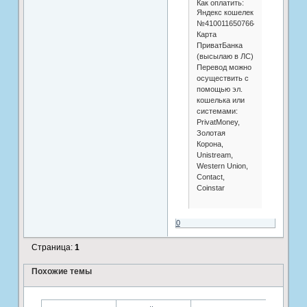
Как оплатить:
Яндекс кошелек
№410011650766453
Карта
ПриватБанка
(высылаю в ЛС)
Перевод можно
осуществить с
помощью эл.
кошелька или
системами:
PrivatMoney,
Золотая
Корона,
Unistream,
Western Union,
Contact,
Coinstar
0
Страница:
1
Похожие темы