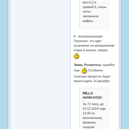
был 6,2 а
правый 6, очень
чётко
запомнила
цифры.
6 - материализация.
Показали, что идет
исцеление на материалном
плане в разных сверах.
Эмма
,
Poslannica
, ныряйте
еще
Особенно
сильные процессы будут
происходить 24 декабря
MILLA
написал(а):
За 72 часа, до
24.12.2014 года
13:45 по
московскому
времени,
энергии