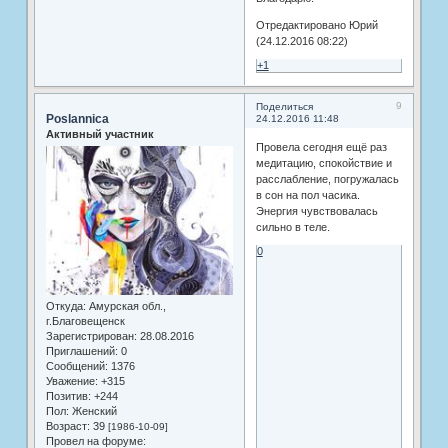
Отредактировано Юрий
(24.12.2016 08:22)
+1
9
Поделиться
Poslannica
24.12.2016 11:48
Активный участник
Провела сегодня ещё раз
медитацию, спокойствие и
расслабление, погружалась
в сон на пол часика.
Энергия чувствовалась
сильно в теле.
0
Откуда:
Амурская обл.,
г.Благовещенск
Зарегистрирован
: 28.08.2016
Приглашений:
0
Сообщений:
1376
Уважение:
+315
Позитив:
+244
Пол:
Женский
Возраст:
39
[1986-10-09]
Провел на форуме: