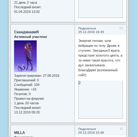
21 день 2 часа
Последний визит:
01.04.2019 13:02
10
Поделиться
СкандинавиЯ
25.12.2016 19:35
Активный участник
Энергия теплая, шли
вибрации по телу. Дрожь в
ступнях. Звездные3 врата
предстали золотого цвета, а
за ними такая красота, что
дух захватывало.
БлагоДарю! [взломанный
сайт]
Зарегистрирован
: 27.08.2016
Приглашений:
0
0
Сообщений:
109
Уважение:
+15
Позитив:
0
Провел на форуме:
1 день 20 часов
Последний визит:
13.12.2019 09:20
11
Поделиться
MILLA
26.12.2016 15:48