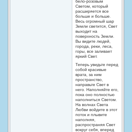
бело-розовым
Светом, который
расширяется все
больше и больше.
Весь огромный шар
Земли светится, Свет
выходит на
поверхность Земли.
Вы видите людей,
города, реки, леса,
горы, все заливает
яркий Свет.
Теперь увидьте перед
собой красивые
врата, за ним
пространство,
направьте Свет в
него. Наполняйте его,
пока оно полностью
наполниться Светом.
На волнах Света
Любви войдите в этот
поток и плывите
наполняя,
распространяя Свет
вокруг себя, вперед