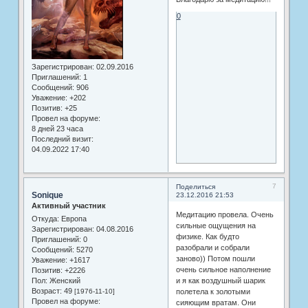
0
Зарегистрирован
: 02.09.2016
Приглашений:
1
Сообщений:
906
Уважение:
+202
Позитив:
+25
Провел на форуме:
8 дней 23 часа
Последний визит:
04.09.2022 17:40
7
Поделиться
Sonique
23.12.2016 21:53
Активный участник
Медитацию провела. Очень
Откуда:
Европа
сильные ощущения на
Зарегистрирован
: 04.08.2016
физике. Как будто
Приглашений:
0
разобрали и собрали
Сообщений:
5270
заново)) Потом пошли
Уважение:
+1617
очень сильное наполнение
Позитив:
+2226
Пол:
Женский
и я как воздушный шарик
Возраст:
49
[1976-11-10]
полетела к золотыми
Провел на форуме:
сияющим вратам. Они