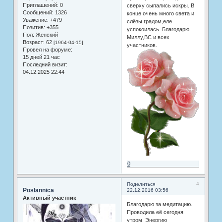
Приглашений:
0
сверху сыпались искры. В
Сообщений:
1326
конце очень много света и
Уважение:
+479
слёзы градом,еле
Позитив:
+355
успокоилась. Благодарю
Пол:
Женский
Миллу,ВС и всех
Возраст:
62
[1964-04-15]
участников.
Провел на форуме:
15 дней 21 час
Последний визит:
04.12.2025 22:44
0
4
Поделиться
Poslannica
22.12.2016 03:56
Активный участник
Благодарю за медитацию.
Проводила её сегодня
утром. Энергию