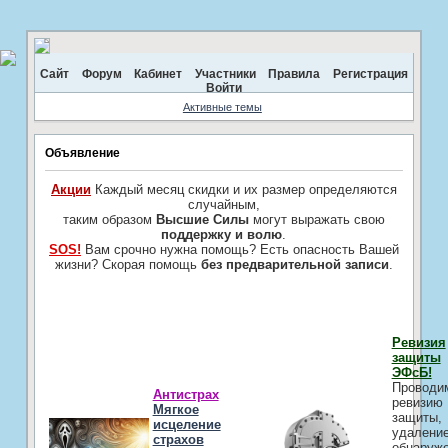
Сайт
Форум
Кабинет
Участники
Правила
Регистрация
Войти
Активные темы
Объявление
Акции
Каждый месяц скидки и их размер определяются
случайным,
таким образом
Высшие Силы
могут выражать свою
поддержку и волю
.
SOS!
Вам срочно нужна помощь? Есть опасность Вашей
жизни? Скорая помощь
без предварительной записи
.
Ревизия
защиты
ЭФсБ!
Проводи
Антистрах
ревизию
Мягкое
защиты,
исцеление
удалени
страхов
обнаруж