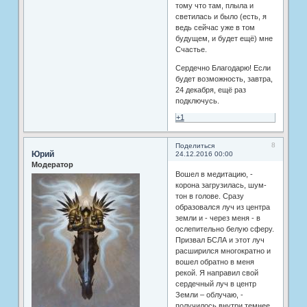
тому что там, плыла и
светилась и было (есть, я
ведь сейчас уже в том
будущем, и будет ещё) мне
Счастье.
Сердечно Благодарю! Если
будет возможность, завтра,
24 декабря, ещё раз
подключусь.
+1
8
Поделиться
Юрий
24.12.2016 00:00
Модератор
Вошел в медитацию, -
корона загрузилась, шум-
тон в голове. Сразу
образовался луч из центра
земли и - через меня - в
ослепительно белую сферу.
Призвал БСЛА и этот луч
расширился многократно и
вошел обратно в меня
рекой. Я направил свой
сердечный луч в центр
Земли – облучаю, -
получилось внутри темнее