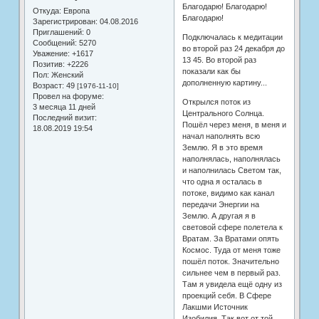
Благодарю! Благодарю!
Откуда:
Европа
Благодарю!
Зарегистрирован
: 04.08.2016
Приглашений:
0
Подключалась к медитации
Сообщений:
5270
во второй раз 24 декабря до
Уважение:
+1617
13 45. Во второй раз
Позитив:
+2226
показали как бы
Пол:
Женский
дополненную картину...
Возраст:
49
[1976-11-10]
Провел на форуме:
Открылся поток из
3 месяца 11 дней
Центрального Солнца.
Последний визит:
Пошёл через меня, в меня и
18.08.2019 19:54
начал наполнять всю
Землю. Я в это время
наполнялась, наполнялась
и наполнилась Светом так,
что одна я осталась в
потоке, видимо как канал
передачи Энергии на
Землю. А другая я в
световой сфере полетела к
Вратам. За Вратами опять
Космос. Туда от меня тоже
пошёл поток. Значительно
сильнее чем в первый раз.
Там я увидела ещё одну из
проекций себя. В Сфере
Лакшми Источник
Изобилия. Так вот от той