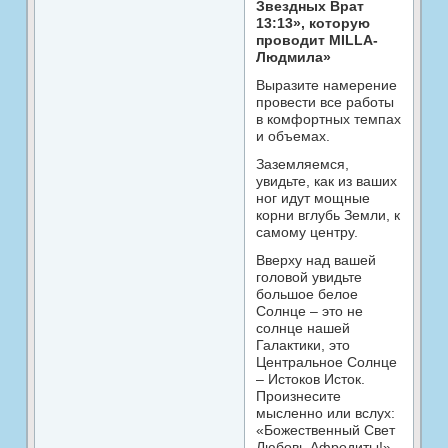
Звездных Врат
13:13», которую
проводит MILLA-
Людмила»
Выразите намерение
провести все работы
в комфортных темпах
и объемах.
Заземляемся,
увидьте, как из ваших
ног идут мощные
корни вглубь Земли, к
самому центру.
Вверху над вашей
головой увидьте
большое белое
Солнце – это не
солнце нашей
Галактики, это
Центральное Солнце
– Истоков Исток.
Произнесите
мысленно или вслух:
«Божественный Свет
Любовь Афродиты!»