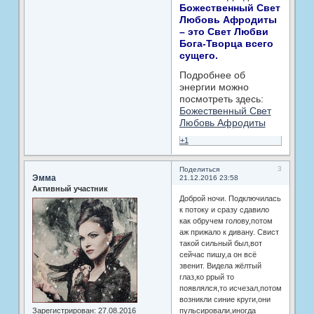
Божественный Свет
Любовь Афродиты
– это Свет Любви
Бога-Творца всего
сущего.
Подробнее об
энергии можно
посмотреть здесь:
Божественный Свет
Любовь Афродиты
+1
3
Поделиться
Эмма
21.12.2016 23:58
Активный участник
Доброй ночи. Подключилась
к потоку и сразу сдавило
как обручем голову,потом
аж прижало к дивану. Свист
такой сильный был,вот
сейчас пишу,а он всё
звенит. Видела жёлтый
глаз,ко ррый то
появлялся,то исчезал,потом
возникли синие круги,они
Зарегистрирован
: 27.08.2016
пульсировали,иногда