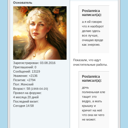
Основатель
Poslannica
написал(а):
а я ей говорю
что я наоборот
делаю здесь
все лучше,
очищаю вроде
как энергию.
Показали, что идут
Зарегистрирован
: 03.08.2016
очистительные работы.
Приглашений:
0
Сообщений:
13119
Уважение:
+2136
Poslannica
Позитив:
+2794
написал(а):
Пол:
Женский
дочь
Возраст:
58
[1968-04-20]
полненьная еле
Провел на форуме:
тащит это
4 месяца 20 дней
ведро, а мать
Последний визит:
Сегодня 14:58
крышку и
кричит на неё
что она ни чего
не может.