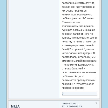
постоянно с кемто другим,
так как они ждут ребёнка и
им очень нравиться
няньчиться, осознаю что
ребёнок уже лет 3-5 точно.
Сильнее всего
запомнилось, что пришла
один раз а мама мне какие-
то носки-тапки от чего-то
купила, что носишь их а они
лечат чуть ли не от глистов,
и размеры разные, левый
был 6,2 а правый 6, очень
чётко запомнила цифры. Я
посмеялась, отдела их, мы
вместе с мамой поговорили
что не могут тапки лечить
от всех болезней и
счастливые пошли за моим
ребёнком. А тут в
реальности проснулся мой
сынуля и я чувствую себя
прекрасно просто)
0
5
Поделиться
MILLA
22.12.2016 09:35