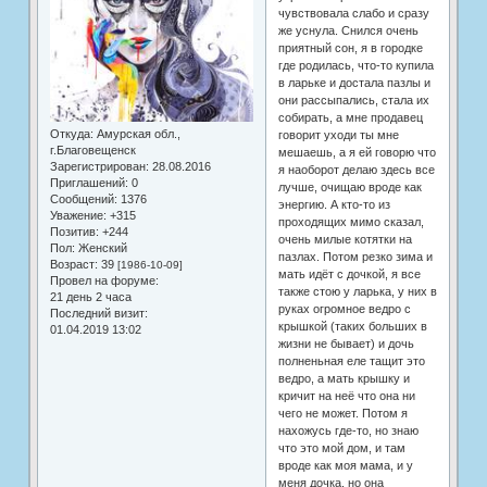
чувствовала слабо и сразу
же уснула. Снился очень
приятный сон, я в городке
где родилась, что-то купила
в ларьке и достала пазлы и
они рассыпались, стала их
собирать, а мне продавец
Откуда:
Амурская обл.,
говорит уходи ты мне
г.Благовещенск
мешаешь, а я ей говорю что
Зарегистрирован
: 28.08.2016
я наоборот делаю здесь все
Приглашений:
0
лучше, очищаю вроде как
Сообщений:
1376
энергию. А кто-то из
Уважение:
+315
проходящих мимо сказал,
Позитив:
+244
очень милые котятки на
Пол:
Женский
пазлах. Потом резко зима и
Возраст:
39
[1986-10-09]
мать идёт с дочкой, я все
Провел на форуме:
также стою у ларька, у них в
21 день 2 часа
руках огромное ведро с
Последний визит:
крышкой (таких больших в
01.04.2019 13:02
жизни не бывает) и дочь
полненьная еле тащит это
ведро, а мать крышку и
кричит на неё что она ни
чего не может. Потом я
нахожусь где-то, но знаю
что это мой дом, и там
вроде как моя мама, и у
меня дочка, но она