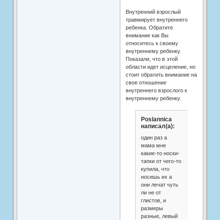
Внутренний взрослый
травмирует внутреннего
ребенка. Обратите
внимание как Вы
относитесь к своему
внутреннему ребенку.
Показали, что в этой
области идет исцеление, но
стоит обратить внимание на
свое отношение
внутреннего взрослого к
внутреннему ребенку.
Poslannica
написал(а):
один раз а
мама мне
какие-то носки-
тапки от чего-то
купила, что
носишь их а
они лечат чуть
ли не от
глистов, и
размеры
разные, левый