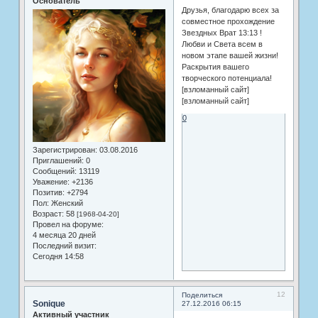
Основатель
Друзья, благодарю всех за
совместное прохождение
Звездных Врат 13:13 !
Любви и Света всем в
новом этапе вашей жизни!
Раскрытия вашего
творческого потенциала!
[взломанный сайт]
[взломанный сайт]
0
Зарегистрирован
: 03.08.2016
Приглашений:
0
Сообщений:
13119
Уважение:
+2136
Позитив:
+2794
Пол:
Женский
Возраст:
58
[1968-04-20]
Провел на форуме:
4 месяца 20 дней
Последний визит:
Сегодня 14:58
12
Поделиться
Sonique
27.12.2016 06:15
Активный участник