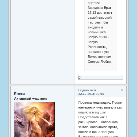
портала
Звездных Врат
13:13 достигнут
самой высокой
частоты. Вы
входите в
новый цикл,
новую Жизнь,
новую
Реальность,
наполненную
Божественным
Светом Любви.
0
6
Поделиться
Елена
22.12.2016 09:54
Активный участник
Провела медитацию. После
намерения чувствовала как
пошло в макушку.
Представила как я
расширилась, наполнила
землю, напомнила врата,
вошла в них и заснула...
Благодарю за медитацию!!!