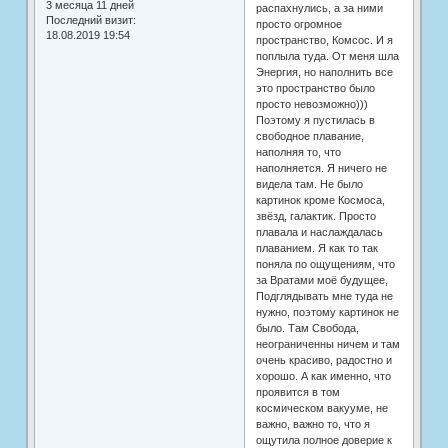
3 месяца 11 дней
распахнулись, а за ними
Последний визит:
просто огромное
18.08.2019 19:54
пространство, Комсос. И я
поплыла туда. От меня шла
Энергия, но наполнить все
это пространство было
просто невозможно)))
Поэтому я пустилась в
свободное плавание,
наполняя то, что
наполняется. Я ничего не
видела там. Не было
картинок кроме Космоса,
звёзд, галактик. Просто
плавала и наслаждалась
плаванием. Я как то так
поняла по ощущениям, что
за Вратами моё будущее,
Подглядывать мне туда не
нужно, поэтому картинок не
было. Там Свобода,
неограниченны ничем и там
очень красиво, радостно и
хорошо. А как именно, что
проявится в том
космическом вакууме, не
важно, важно то, что я
ощутила полное доверие к