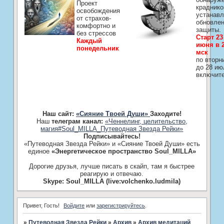
Проект
краднико
освобождения
устанавл
от страхов-
обновле
комфортно и
защиты.
без стрессов
Старт 23
Каждый
июня в 2
понедельник
мск
по вторн
до 28 ию
включит
Наш сайт:
«Сияние Твоей Души»
Заходите!
Наш
телеграм канал:
«Ченнелинг, целительство,
магия#Soul_MILLA_Путеводная Звезда Рейки»
Подписывайтесь!
«Путеводная Звезда Рейки» и «Сияние Твоей Души» есть
единое
«Энергетическое пространство Soul_MILLA»
Дорогие друзья, лучше писать в скайп, там я быстрее
реагирую и отвечаю.
Skype: Soul_MILLA (live:volchenko.ludmila)
Привет, Гость!
Войдите
или
зарегистрируйтесь
.
»
Путеводная Звезда Рейки
»
­Архив
»
­Архив медитаций