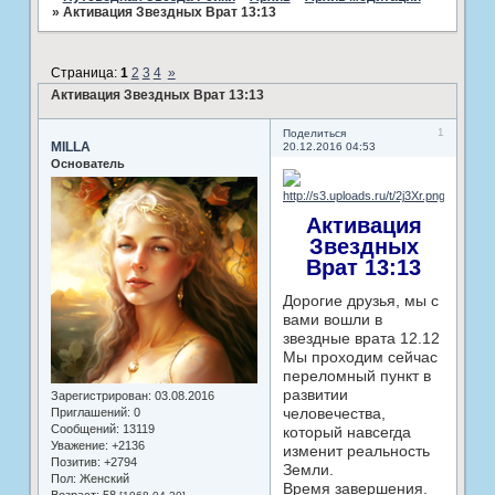
»
Активация Звездных Врат 13:13
Страница:
1
2
3
4
»
Активация Звездных Врат 13:13
1
Поделиться
MILLA
20.12.2016 04:53
Основатель
Активация
Звездных
Врат 13:13
Дорогие друзья, мы с
вами вошли в
звездные врата 12.12
Мы проходим сейчас
переломный пункт в
развитии
Зарегистрирован
: 03.08.2016
человечества,
Приглашений:
0
Сообщений:
13119
который навсегда
Уважение:
+2136
изменит реальность
Позитив:
+2794
Земли.
Пол:
Женский
Время завершения.