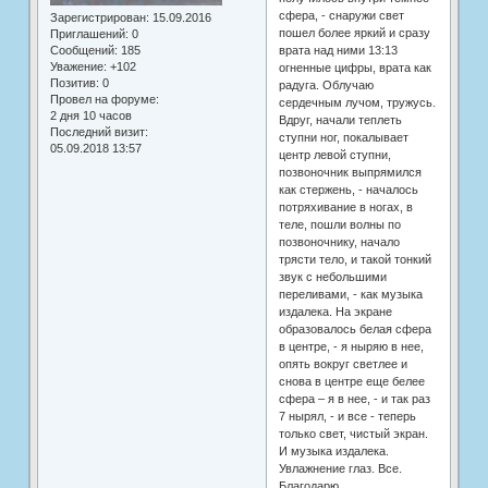
сфера, - снаружи свет
Зарегистрирован
: 15.09.2016
пошел более яркий и сразу
Приглашений:
0
Сообщений:
185
врата над ними 13:13
Уважение:
+102
огненные цифры, врата как
Позитив:
0
радуга. Облучаю
Провел на форуме:
сердечным лучом, тружусь.
2 дня 10 часов
Вдруг, начали теплеть
Последний визит:
ступни ног, покалывает
05.09.2018 13:57
центр левой ступни,
позвоночник выпрямился
как стержень, - началось
потряхивание в ногах, в
теле, пошли волны по
позвоночнику, начало
трясти тело, и такой тонкий
звук с небольшими
переливами, - как музыка
издалека. На экране
образовалось белая сфера
в центре, - я ныряю в нее,
опять вокруг светлее и
снова в центре еще белее
сфера – я в нее, - и так раз
7 нырял, - и все - теперь
только свет, чистый экран.
И музыка издалека.
Увлажнение глаз. Все.
Благодарю.