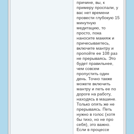
причине, вы, к
примеру проспали, у
вас нет времени
провести глубокую 15
минутную
медитацию, то
просто, пока
наносите макияж и
причесываетесь,
включите мантру и
пропойте ее 108 раз
не прерываясь. Это
будет правильнее,
чем совсем
пропустить один
день. Точно также
можете включить
мантру и петь ее по
дороге на работу,
находясь в машине.
Только опять же не
прерываясь. Петь
нужно в голос (хотя
бы тихо, но не про
себя), это важно.
Если в процессе