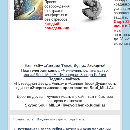
Проект
краднико
освобождения
устанавл
от страхов-
обновле
комфортно и
защиты.
без стрессов
Старт 23
Каждый
июня в 2
понедельник
мск
по вторн
до 28 ию
включит
Наш сайт:
«Сияние Твоей Души»
Заходите!
Наш
телеграм канал:
«Ченнелинг, целительство,
магия#Soul_MILLA_Путеводная Звезда Рейки»
Подписывайтесь!
«Путеводная Звезда Рейки» и «Сияние Твоей Души» есть
единое
«Энергетическое пространство Soul_MILLA»
Дорогие друзья, лучше писать в скайп, там я быстрее
реагирую и отвечаю.
Skype: Soul_MILLA (live:volchenko.ludmila)
Привет, Гость!
Войдите
или
зарегистрируйтесь
.
»
Путеводная Звезда Рейки
»
­Архив
»
­Архив медитаций