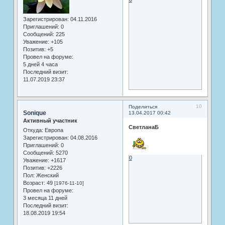
Зарегистрирован
: 04.11.2016
Приглашений:
0
Сообщений:
225
Уважение:
+105
Позитив:
+5
Провел на форуме:
5 дней 4 часа
Последний визит:
11.07.2019 23:37
10
Поделиться
Sonique
13.04.2017 00:42
Активный участник
СветланаБ
Откуда:
Европа
Зарегистрирован
: 04.08.2016
Приглашений:
0
Сообщений:
5270
0
Уважение:
+1617
Позитив:
+2226
Пол:
Женский
Возраст:
49
[1976-11-10]
Провел на форуме:
3 месяца 11 дней
Последний визит:
18.08.2019 19:54