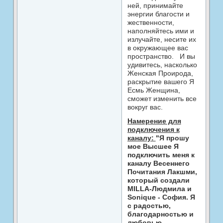
ней, принимайте
энергии благости и
жественности,
наполняйтесь ими и
излучайте, несите их
в окружающее вас
пространство. И вы
удивитесь, насколько
Женская Проирода,
раскрытие вашего Я
Есмь Женщина,
cможет изменить все
вокруг вас.
Намерение для
подключения к
каналу:
"Я прошу
мое Высшее Я
подключить меня к
каналу Весеннего
Почитания Лакшми,
который создали
MILLA-Людмила и
Sonique - София. Я
с радостью,
благодарностью и
любовью