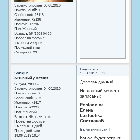
Зарегистрирован
: 03.08.2016
Приглашений:
0
Сообщений:
13118
Уважение:
+2136
Позитив:
+2794
Пол:
Женский
Возраст:
58
[1968-04-20]
Провел на форуме:
4 месяца 20 дней
Последний визит:
Сегодня 00:23
8
Поделиться
Sonique
13.04.2017 00:26
Активный участник
Дорогие друзья!
Откуда:
Европа
Зарегистрирован
: 04.08.2016
На данный момент
Приглашений:
0
записаны:
Сообщений:
5270
Уважение:
+1617
Poslannica
Позитив:
+2226
Елена
Пол:
Женский
Lastochka
Возраст:
49
[1976-11-10]
СветланаБ
Провел на форуме:
3 месяца 11 дней
[взломанный сайт]
Последний визит:
18.08.2019 19:54
Канал будет открыт