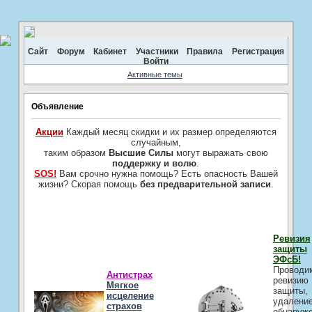
Сайт
Форум
Кабинет
Участники
Правила
Регистрация
Войти
Активные темы
Объявление
Акции
Каждый месяц скидки и их размер определяются
случайным,
таким образом
Высшие Силы
могут выражать свою
поддержку и волю
.
SOS!
Вам срочно нужна помощь? Есть опасность Вашей
жизни? Скорая помощь
без предварительной записи
.
Ревизия
защиты
ЭФсБ!
Проводи
Антистрах
ревизию
Мягкое
защиты,
исцеление
удалени
страхов
обнаруж