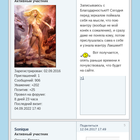
Активный участник
Записываюсь с
Благодарностью!!! Сегодня
перед зеркалом поймала
себя на мысли, что пою
мантру (вообще не мой
конёк к сожалению), и сразу
даже не поняла кому, потом
прислушалась сама к себе
и узнала мантру Лакшми!!!
Вот получается,
опять раньше времени я
почувствовала, что будет
на сайте.
Зарегистрирован
: 02.09.2016
Приглашений:
1
+1
Сообщений:
906
Уважение:
+202
Позитив:
+25
Провел на форуме:
8 дней 23 часа
Последний визит:
04.09.2022 17:40
5
Поделиться
Sonique
12.04.2017 17:49
Активный участник
Откуда:
Европа