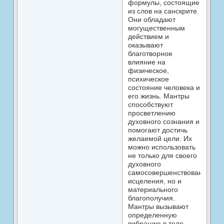
формулы, состоящие
из слов на санскрите.
Они обладают
могущественным
действием и
оказывают
благотворное
влияние на
физическое,
психическое
состояние человека и
его жизнь. Мантры
способствуют
просветлению
духовного сознания и
помогают достичь
желаемой цели. Их
можно использовать
не только для своего
духовного
самосовершенствования,
исцеления, но и
материального
благополучия.
Мантры вызывают
определенную
вибрацию в теле