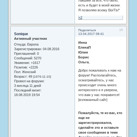
Лакшми за все, что было,
есть и будет в моей жизни.
Я позволяю всему БЫТЬ!"
+2
16
Поделиться
Sonique
13.04.2017 08:41
Активный участник
Инна
Откуда:
Европа
ЕленаП
Зарегистрирован
: 04.08.2016
Юлия
Приглашений:
0
Борис
Сообщений:
5270
Ольга
,
Уважение:
+1617
Позитив:
+2226
Добро пожаловать к нам на
Пол:
Женский
форум! Располагайтесь,
Возраст:
49
[1976-11-10]
осматривайтесь, у нас
Провел на форуме:
происходит очень много
3 месяца 11 дней
интересного и я уверена,
Последний визит:
18.08.2019 19:54
что вам у нас понравится!
[взломанный сайт]
Пожалуйста, те из вас, кто
еще не
зарегистрировался,
сделайте это и оставьте
свое сообщение в теме