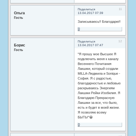
11
Поделиться
Ольга
13.04.2017 07:39
Гость
Записываюсь!! Благодарю!!
0
12
Поделиться
Борис
13.04.2017 07:47
Гость
"Я прошу мое Высшее Я
подключить меня к каналу
Весеннего Почитания
Лакшми, который создали
MILLA-Людмила и Sonique -
София. Я с радостью,
благодарностью и любовью
раскрываюсь Энергиям
Лакшми Рейки Изобилия. Я
Благодарю Прекрасную
Лакшми за все, что было,
есть и будет в моей жизни.
Я позволяю всему
БЫТЬ!"😁
0