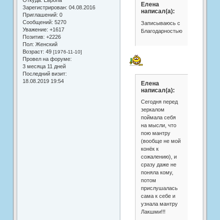
Елена
Зарегистрирован
: 04.08.2016
написал(а):
Приглашений:
0
Сообщений:
5270
Записываюсь с
Уважение:
+1617
Благодарностью!!!
Позитив:
+2226
Пол:
Женский
Возраст:
49
[1976-11-10]
Провел на форуме:
3 месяца 11 дней
Последний визит:
18.08.2019 19:54
Елена
написал(а):
Сегодня перед
зеркалом
поймала себя
на мысли, что
пою мантру
(вообще не мой
конёк к
сожалению), и
сразу даже не
поняла кому,
потом
прислушалась
сама к себе и
узнала мантру
Лакшми!!!