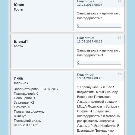
13
Поделиться
Юлия
13.04.2017 08:04
Гость
Записываюсь и принимаю с
благодарностью
0
14
Поделиться
ЕленаП
13.04.2017 08:22
Гость
Записываюсь и принимаю с
благодарностью!
0
15
Поделиться
Инна
13.04.2017 08:28
Новичок
"Я прошу мое Высшее Я
Зарегистрирован
: 13.04.2017
подключить меня к каналу
Приглашений:
0
Весеннего Почитания
Сообщений:
1
Лакшми, который создали
Уважение:
+2
MILLA-Людмила и Sonique -
Позитив:
0
София. Я с радостью,
Провел на форуме:
8 минут
благодарностью и любовью
Последний визит:
раскрываюсь Энергиям
01.05.2017 11:21
Лакшми Рейки Изобилия. Я
Благодарю Прекрасную