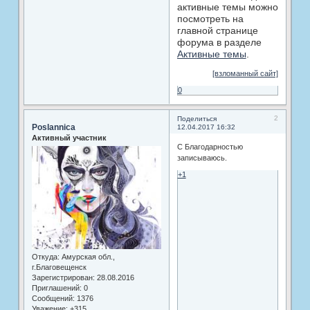
активные темы можно
посмотреть на
главной странице
форума в разделе
Активные темы
.
[взломанный сайт]
0
2
Поделиться
Poslannica
12.04.2017 16:32
Активный участник
С Благодарностью
записываюсь.
+1
Откуда:
Амурская обл.,
г.Благовещенск
Зарегистрирован
: 28.08.2016
Приглашений:
0
Сообщений:
1376
Уважение:
+315