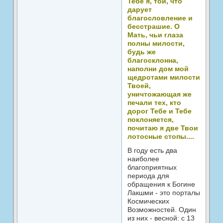
Тебе я, той, что
дарует
благословление и
бесстрашие. О
Мать, чьи глаза
полны милости,
будь же
благосклонна,
наполни дом мой
щедротами милости
Твоей,
уничтожающая же
печали тех, кто
дорог Тебе и Тебе
поклоняется,
почитаю я две Твои
лотосные стопы....
В году есть два
наиболее
благоприятных
периода для
обращения к Богине
Лакшми - это порталы
Космических
Возможностей. Один
из них - весной: с 13