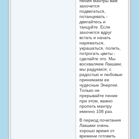
пения мантры вам
захочется
подвигаться,
потанцевать -
двигайтесь и
танцуйте. Если
захочется вдруг
встать и начать
наряжаться,
украшаться, полить,
потрогать цветы -
сделайте это. Мы
восхваляем Лакшми,
мы радуемся, с
радостью и любовью
принимаем ее
чудесные Энергии.
Только не
прерывайте пение
при этом, важно
пропеть мантру
именно 108 раз.
В период почитания
Лакшми очень
хорошо время от
времени готовить