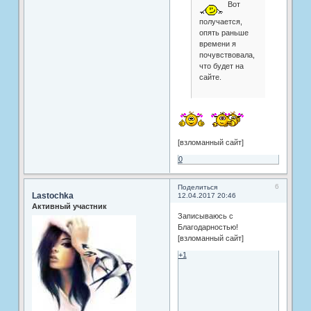
Вот
получается,
опять раньше
времени я
почувствовала,
что будет на
сайте.
[взломанный сайт]
0
6
Поделиться
Lastochka
12.04.2017 20:46
Активный участник
Записываюсь с
Благодарностью!
[взломанный сайт]
+1