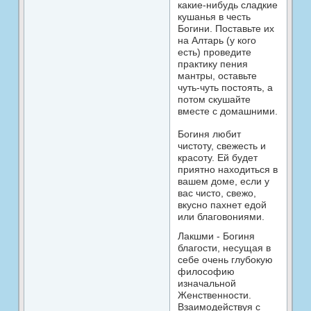
какие-нибудь сладкие
кушанья в честь
Богини. Поставьте их
на Алтарь (у кого
есть) проведите
практику пения
мантры, оставьте
чуть-чуть постоять, а
потом скушайте
вместе с домашними.
Богиня любит
чистоту, свежесть и
красоту. Ей будет
приятно находиться в
вашем доме, если у
вас чисто, свежо,
вкусно пахнет едой
или благовониями.
Лакшми - Богиня
благости, несущая в
себе очень глубокую
философию
изначальной
Женственности.
Взаимодействуя с