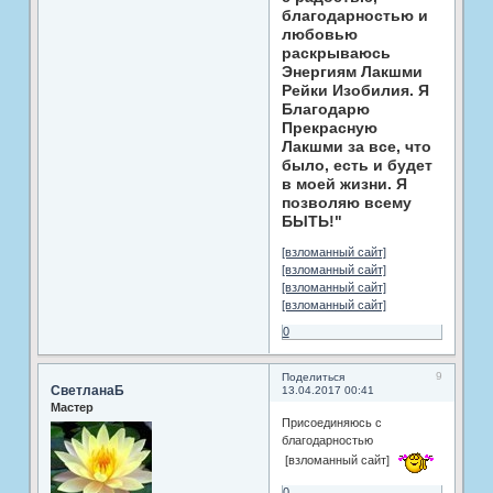
благодарностью и
любовью
раскрываюсь
Энергиям Лакшми
Рейки Изобилия. Я
Благодарю
Прекрасную
Лакшми за все, что
было, есть и будет
в моей жизни. Я
позволяю всему
БЫТЬ!"
[взломанный сайт]
[взломанный сайт]
[взломанный сайт]
[взломанный сайт]
0
9
Поделиться
СветланаБ
13.04.2017 00:41
Мастер
Присоединяюсь с
благодарностью
[взломанный сайт]
0