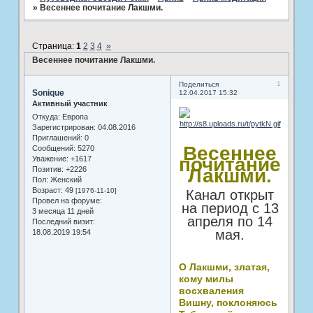
»
Весеннее почитание Лакшми.
Страница:
1
2
3
4
»
Весеннее почитание Лакшми.
1
Поделиться
Sonique
12.04.2017 15:32
Активный участник
Откуда:
Европа
Зарегистрирован
: 04.08.2016
Приглашений:
0
Весеннее
Сообщений:
5270
почитание
Уважение:
+1617
Позитив:
+2226
Лакшми.
Пол:
Женский
Возраст:
49
[1976-11-10]
Канал открыт
Провел на форуме:
на период с 13
3 месяца 11 дней
апреля по 14
Последний визит:
мая.
18.08.2019 19:54
О Лакшми, златая,
кому милы
восхваления
Вишну, поклоняюсь