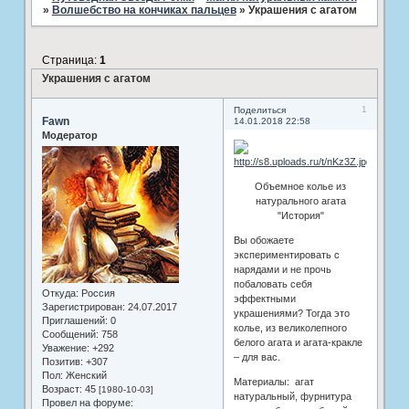
»
Волшебство на кончиках пальцев
»
Украшения с агатом
Страница:
1
Украшения с агатом
1
Поделиться
Fawn
14.01.2018 22:58
Модератор
Объемное колье из
натурального агата
"История"
Вы обожаете
экспериментировать с
нарядами и не прочь
побаловать себя
Откуда:
Россия
эффектными
Зарегистрирован
: 24.07.2017
украшениями? Тогда это
Приглашений:
0
колье, из великолепного
Сообщений:
758
белого агата и агата-кракле
Уважение:
+292
– для вас.
Позитив:
+307
Пол:
Женский
Материалы: агат
Возраст:
45
[1980-10-03]
натуральный, фурнитура
Провел на форуме: