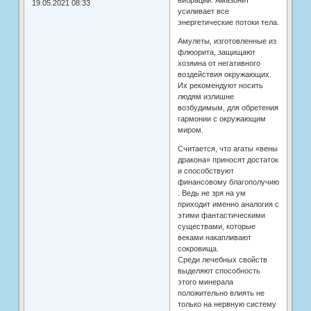
вибраций. Амазонит
19.05.2021 08:33
усиливает все
энергетические потоки тела.
Амулеты, изготовленные из
флюорита, защищают
хозяина от негативного
воздействия окружающих.
Их рекомендуют носить
людям излишне
возбудимым, для обретения
гармонии с окружающим
миром.
Считается, что агаты «вены
дракона» приносят достаток
и способствуют
финансовому благополучию
. Ведь не зря на ум
приходит именно аналогия с
этими фантастическими
существами, которые
веками накапливают
сокровища.
Среди лечебных свойств
выделяют способность
этого минерала
положительно влиять не
только на нервную систему