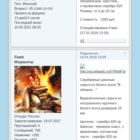
натуральный, хрусталь,
Пол:
Женский
стерлинговое серебро 925
Возраст:
45
[1980-10-03]
Размер: от 0 до 20 см
Провел на форуме:
13 дней 0 часов
Стоимость : 1300 руб
Последний визит:
19.05.2021 08:33
Отредактировано Fawn
(27.01.2018 13:30)
+1
3
Поделиться
Fawn
14.01.2018 23:05
Модератор
Серебряные длинные
серьги из белого агата "В
облаках..."
Выразительные серьги из
натурального крупного
белого агата размером 18
мм
Откуда:
Россия
Зарегистрирован
: 24.07.2017
Цепочки - серебро 925 пр
Приглашений:
0
Швензы - премиум класс, с
Сообщений:
758
фианитами, контактная
Уважение:
+292
часть - серебро 925 пр
Позитив:
+307