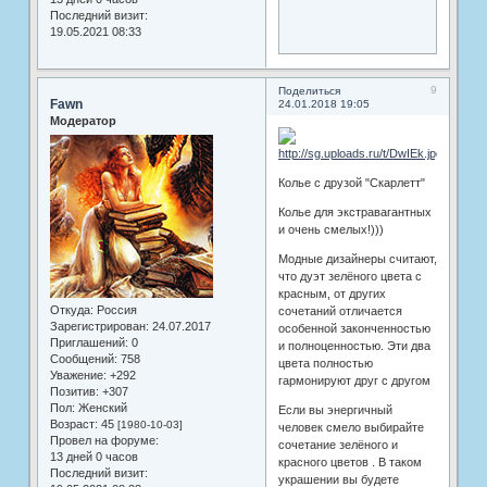
Последний визит:
19.05.2021 08:33
9
Поделиться
Fawn
24.01.2018 19:05
Модератор
Колье с друзой "Скарлетт"
Колье для экстравагантных
и очень смелых!)))
Модные дизайнеры считают,
что дуэт зелёного цвета с
красным, от других
Откуда:
Россия
сочетаний отличается
Зарегистрирован
: 24.07.2017
особенной законченностью
Приглашений:
0
и полноценностью. Эти два
Сообщений:
758
цвета полностью
Уважение:
+292
гармонируют друг с другом
Позитив:
+307
Пол:
Женский
Если вы энергичный
Возраст:
45
[1980-10-03]
человек смело выбирайте
Провел на форуме:
сочетание зелёного и
13 дней 0 часов
красного цветов . В таком
Последний визит:
украшении вы будете