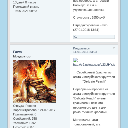
под серебро, агат белый
13 дней 0 часов
Размер: 50 см +
Последний визит:
удлиняющая цепочка
19.05.2021 08:33
Стоимость : 2850 руб
Отредактировано Fawn
(27.01.2018 13:31)
+1
2
Поделиться
Fawn
14.01.2018 23:03
Модератор
Серебряный браслет из
агата и индийского хрусталя
"Delicate Peach"
Серебряный браслет из
агата и индийского хрусталя
"Delicate Peach" очень
красивого и нежного
Откуда:
Россия
персикового цвета для
Зарегистрирован
: 24.07.2017
романтичных красавиц.
Приглашений:
0
Сообщений:
758
Материалы: агат
Уважение:
+292
тонированный, агат
Позитив:
+307