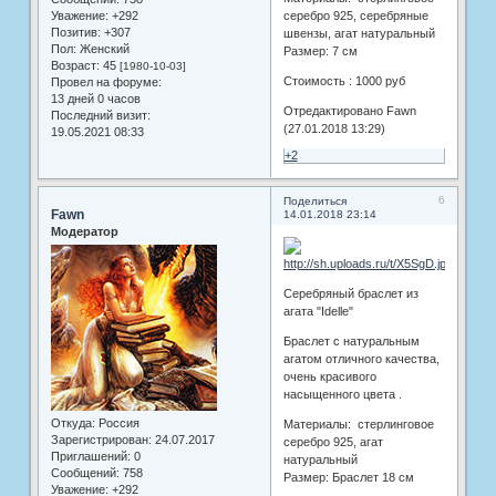
Уважение:
+292
серебро 925, серебряные
Позитив:
+307
швензы, агат натуральный
Пол:
Женский
Размер: 7 см
Возраст:
45
[1980-10-03]
Стоимость : 1000 руб
Провел на форуме:
13 дней 0 часов
Отредактировано Fawn
Последний визит:
(27.01.2018 13:29)
19.05.2021 08:33
+2
6
Поделиться
Fawn
14.01.2018 23:14
Модератор
Серебряный браслет из
агата "Idelle"
Браслет с натуральным
агатом отличного качества,
очень красивого
насыщенного цвета .
Откуда:
Россия
Материалы: стерлинговое
Зарегистрирован
: 24.07.2017
серебро 925, агат
Приглашений:
0
натуральный
Сообщений:
758
Размер: Браслет 18 см
Уважение:
+292