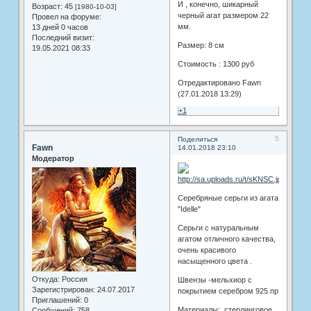
И , конечно, шикарный
Возраст:
45
[1980-10-03]
черный агат размером 22
Провел на форуме:
мм.
13 дней 0 часов
Последний визит:
Размер: 8 см
19.05.2021 08:33
Стоимость : 1300 руб
Отредактировано Fawn
(27.01.2018 13:29)
+1
5
Поделиться
Fawn
14.01.2018 23:10
Модератор
Серебряные серьги из агата
"Idelle"
Серьги с натуральным
агатом отличного качества,
очень красивого
насыщенного цвета .
Откуда:
Россия
Швензы -мельхиор с
Зарегистрирован
: 24.07.2017
покрытием серебром 925 пр
Приглашений:
0
Материалы: стерлинговое
Сообщений:
758