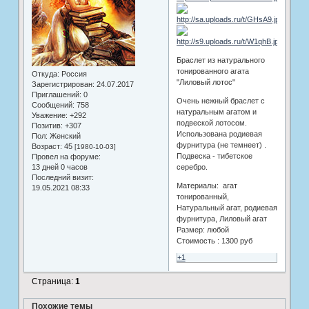
Браслет из натурального
тонированного агата
Откуда:
Россия
"Лиловый лотос"
Зарегистрирован
: 24.07.2017
Приглашений:
0
Очень нежный браслет с
Сообщений:
758
натуральным агатом и
Уважение:
+292
подвеской лотосом.
Позитив:
+307
Использована родиевая
Пол:
Женский
фурнитура (не темнеет) .
Возраст:
45
[1980-10-03]
Подвеска - тибетское
Провел на форуме:
серебро.
13 дней 0 часов
Последний визит:
Материалы: агат
19.05.2021 08:33
тонированный,
Натуральный агат, родиевая
фурнитура, Лиловый агат
Размер: любой
Стоимость : 1300 руб
+1
Страница:
1
Похожие темы