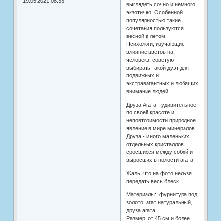
19.05.2021 08:33
выглядеть сочно и немного
экзотично. Особенной
популярностью такие
сочетания пользуются
весной и летом.
Психологи, изучающие
влияние цветов на
человека, советуют
выбирать такой дуэт для
подвижных и
экстравагантных и любящих
внимание людей.
Друза Агата - удивительное
по своей красоте и
неповторимости природное
явление в мире минералов.
Друза - много маленьких
отдельных кристаллов,
сросшихся между собой и
выросших в полости агата.
Жаль, что на фото нельзя
передать весь блеск...
Материалы: фурнитура под
золото, агат натуральный,
друза агата
Размер: от 45 см и более