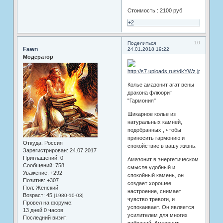
Стоимость : 2100 руб
+2
10
Поделиться
Fawn
24.01.2018 19:22
Модератор
Колье амазонит агат вены
дракона флюорит
"Гармония"
Шикарное колье из
натуральных камней,
подобранных , чтобы
приносить гармонию и
Откуда:
Россия
спокойствие в вашу жизнь.
Зарегистрирован
: 24.07.2017
Приглашений:
0
Амазонит в энергетическом
Сообщений:
758
смысле удобный и
Уважение:
+292
спокойный камень, он
Позитив:
+307
создает хорошее
Пол:
Женский
настроение, снимает
Возраст:
45
[1980-10-03]
чувство тревоги, и
Провел на форуме:
успокаивает. Он является
13 дней 0 часов
усилителем для многих
Последний визит: