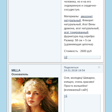
человека, но и на его
эндокринную и сердечно-
сосудистую.
Материалы:
амазонит
натуральный
, Флюорит
натуральный, Агат Вены
дракона, агат натуральный,
агат тонированный
,
фурнитура под серебро
Размер: 58 см + 5 см
(удлиняющая цепочка)
Стоимость : 2600 руб
+2
11
Поделиться
MILLA
24.01.2018 19:54
Основатель
Оля, молодец! Шикарно,
изящно, очень красиво!
Просто волшебно!
[взломанный сайт]
+1