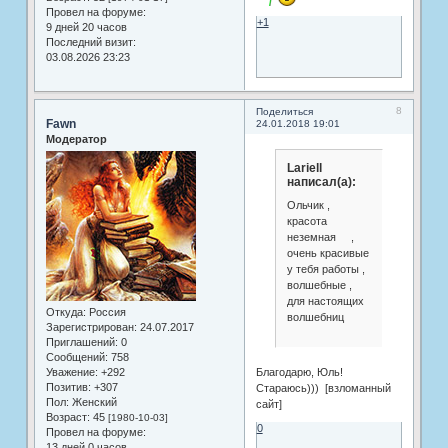
Провел на форуме:
+1
9 дней 20 часов
Последний визит:
03.08.2026 23:23
8
Поделиться
Fawn
24.01.2018 19:01
Модератор
Lariell
написал(а):
Ольчик ,
красота
неземная ,
очень красивые
у тебя работы ,
волшебные ,
для настоящих
Откуда:
Россия
волшебниц
Зарегистрирован
: 24.07.2017
Приглашений:
0
Сообщений:
758
Благодарю, Юль!
Уважение:
+292
Позитив:
+307
Стараюсь))) [взломанный
Пол:
Женский
сайт]
Возраст:
45
[1980-10-03]
0
Провел на форуме:
13 дней 0 часов