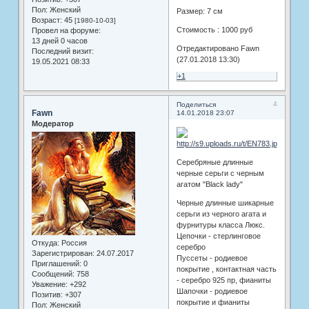
Пол:
Женский
Размер: 7 см
Возраст:
45
[1980-10-03]
Стоимость : 1000 руб
Провел на форуме:
13 дней 0 часов
Отредактировано Fawn
Последний визит:
(27.01.2018 13:30)
19.05.2021 08:33
+1
4
Поделиться
Fawn
14.01.2018 23:07
Модератор
Серебряные длинные
черные серьги с черным
агатом "Black lady"
Черные длинные шикарные
серьги из черного агата и
фурнитуры класса Люкс.
Цепочки - стерлинговое
Откуда:
Россия
серебро
Зарегистрирован
: 24.07.2017
Пуссеты - родиевое
Приглашений:
0
покрытие , контактная часть
Сообщений:
758
- серебро 925 пр, фианиты
Уважение:
+292
Шапочки - родиевое
Позитив:
+307
покрытие и фианиты
Пол:
Женский