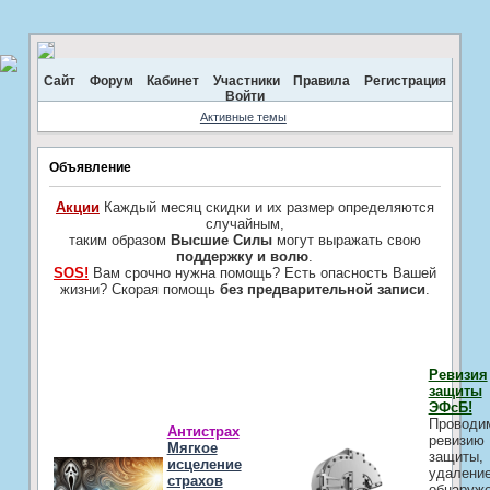
Сайт
Форум
Кабинет
Участники
Правила
Регистрация
Войти
Активные темы
Объявление
Акции
Каждый месяц скидки и их размер определяются
случайным,
таким образом
Высшие Силы
могут выражать свою
поддержку и волю
.
SOS!
Вам срочно нужна помощь? Есть опасность Вашей
жизни? Скорая помощь
без предварительной записи
.
Ревизия
защиты
ЭФсБ!
Проводи
Антистрах
ревизию
Мягкое
защиты,
исцеление
удалени
страхов
обнаруж