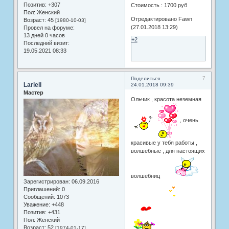
Позитив:
+307
Стоимость : 1700 руб
Пол:
Женский
Отредактировано Fawn
Возраст:
45
[1980-10-03]
(27.01.2018 13:29)
Провел на форуме:
13 дней 0 часов
+2
Последний визит:
19.05.2021 08:33
7
Поделиться
Lariell
24.01.2018 09:39
Мастер
Ольчик , красота неземная
, очень
красивые у тебя работы ,
волшебные , для настоящих
волшебниц
Зарегистрирован
: 06.09.2016
Приглашений:
0
Сообщений:
1073
Уважение:
+448
Позитив:
+431
Пол:
Женский
Возраст:
52
[1974-01-17]