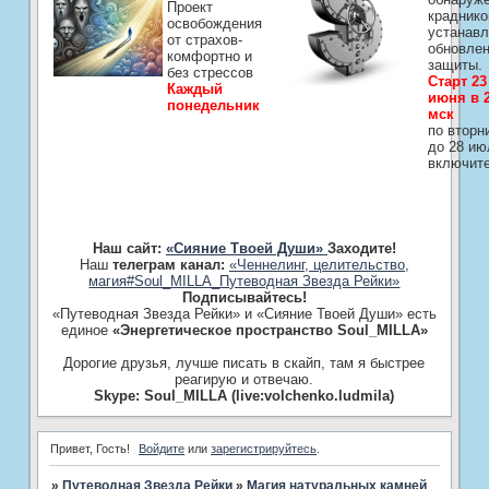
Проект
краднико
освобождения
устанавл
от страхов-
обновле
комфортно и
защиты.
без стрессов
Старт 23
Каждый
июня в 2
понедельник
мск
по вторн
до 28 ию
включит
Наш сайт:
«Сияние Твоей Души»
Заходите!
Наш
телеграм канал:
«Ченнелинг, целительство,
магия#Soul_MILLA_Путеводная Звезда Рейки»
Подписывайтесь!
«Путеводная Звезда Рейки» и «Сияние Твоей Души» есть
единое
«Энергетическое пространство Soul_MILLA»
Дорогие друзья, лучше писать в скайп, там я быстрее
реагирую и отвечаю.
Skype: Soul_MILLA (live:volchenko.ludmila)
Привет, Гость!
Войдите
или
зарегистрируйтесь
.
»
Путеводная Звезда Рейки
»
­Магия натуральных камней