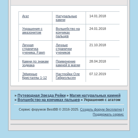
Агат
Натуральные
14.01.2018
камни
Украшения с
Волшебство на
24.01.2018
амазонитом
кончиках
пальцев
Личная
Личные
21.10.2018
страничка
странички
ученика: Fawn
учеников
Камни по знакам
Применение
28.04.2018
зодиака
камней в магии
Эфирные
­Настройки Оле
07.12.2019
Кристаллы 1-12
Габриэльсен
»
Путеводная Звезда Рейки
»
­Магия натуральных камней
»
Волшебство на кончиках пальцев
»
Украшения с агатом
Сервис форумов BestBB © 2016-2025.
Создать форум бесплатно
|
Поддержать сервис