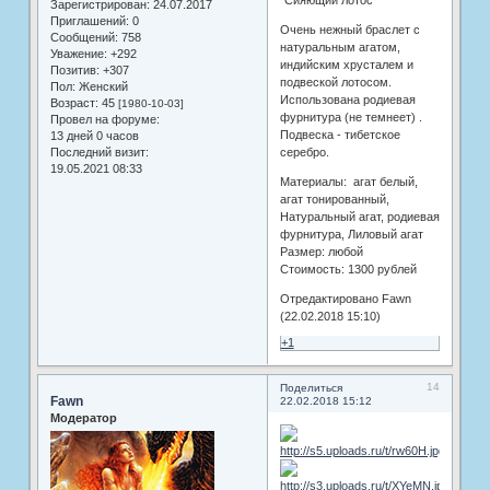
"Сияющий лотос"
Зарегистрирован
: 24.07.2017
Приглашений:
0
Очень нежный браслет с
Сообщений:
758
натуральным агатом,
Уважение:
+292
индийским хрусталем и
Позитив:
+307
подвеской лотосом.
Пол:
Женский
Использована родиевая
Возраст:
45
[1980-10-03]
фурнитура (не темнеет) .
Провел на форуме:
Подвеска - тибетское
13 дней 0 часов
Последний визит:
серебро.
19.05.2021 08:33
Материалы: агат белый,
агат тонированный,
Натуральный агат, родиевая
фурнитура, Лиловый агат
Размер: любой
Стоимость: 1300 рублей
Отредактировано Fawn
(22.02.2018 15:10)
+1
14
Поделиться
Fawn
22.02.2018 15:12
Модератор