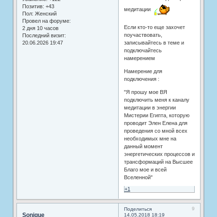
Позитив:
+43
медитации
Пол:
Женский
Провел на форуме:
Если кто-то еще захочет
2 дня 10 часов
поучаствовать,
Последний визит:
20.06.2026 19:47
записывайтесь в теме и
подключайтесь
намерением
Намерение для
подключения :
"Я прошу мое ВЯ
подключить меня к каналу
медитации в энергии
Мистерии Египта, которую
проводит Элен Елена для
проведения со мной всех
необходимых мне на
данный момент
энергетических процессов и
трансформаций на Высшее
Благо мое и всей
Вселенной"
+1
9
Поделиться
Sonique
14.05.2018 18:19