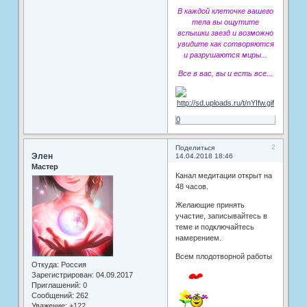
В каждой клеточке вашего
тела вы ощутите
вспышки звезд и возможно
увидите как сотворяются
и разрушаются миры...
Все в вас, вы и есть все...
0
2
Поделиться
Элен
14.04.2018 18:46
Мастер
Канал медитации открыт на
48 часов.
Желающие принять
участие, записывайтесь в
теме и подключайтесь
намерением.
Всем плодотворной работы
Откуда:
Россия
Зарегистрирован
: 04.09.2017
Приглашений:
0
Сообщений:
262
Уважение:
+122