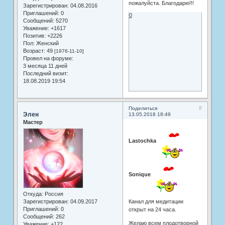
пожалуйста. Благодарю!!!
Зарегистрирован
: 04.08.2016
Приглашений:
0
0
Сообщений:
5270
Уважение:
+1617
Позитив:
+2226
Пол:
Женский
Возраст:
49
[1976-11-10]
Провел на форуме:
3 месяца 11 дней
Последний визит:
18.08.2019 19:54
8
Поделиться
Элен
13.05.2018 18:49
Мастер
Lastochka
Sonique
Откуда:
Россия
Зарегистрирован
: 04.09.2017
Канал для медитации
Приглашений:
0
открыт на 24 часа.
Сообщений:
262
Желаю всем плодотворной
Уважение:
+122