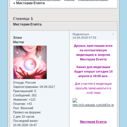
»
Мистерии Египта
Страница:
1
Мистерии Египта
1
Поделиться
Элен
14.04.2018 07:52
Мастер
Друзья, приглашаю всех
на коллективную
медитацию в энергии
Мистерии Египта
Канал для медитации
будет открыт сегодня 14
апреля в 19:00 мск.
Откуда:
Россия
Для участия в медитации
Зарегистрирован
: 04.09.2017
просьба записываться в
Приглашений:
0
этой теме
Сообщений:
262
Уважение:
+122
Позитив:
+43
Пол:
Женский
Провел на форуме:
2 дня 10 часов
Последний визит:
Мистерии Египта
20.06.2026 19:47