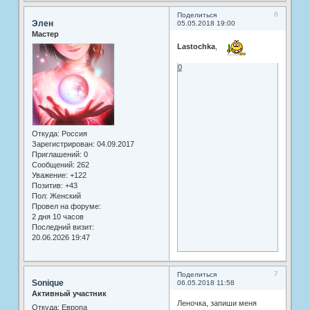
6
Поделиться
Элен
05.05.2018 19:00
Мастер
Lastochka
,
0
Откуда:
Россия
Зарегистрирован
: 04.09.2017
Приглашений:
0
Сообщений:
262
Уважение:
+122
Позитив:
+43
Пол:
Женский
Провел на форуме:
2 дня 10 часов
Последний визит:
20.06.2026 19:47
7
Поделиться
Sonique
06.05.2018 11:58
Активный участник
Леночка, запиши меня
Откуда:
Европа