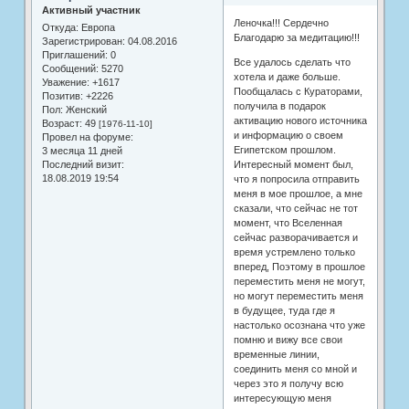
Активный участник
Леночка!!! Сердечно
Откуда:
Европа
Благодарю за медитацию!!!
Зарегистрирован
: 04.08.2016
Приглашений:
0
Все удалось сделать что
Сообщений:
5270
хотела и даже больше.
Уважение:
+1617
Пообщалась с Кураторами,
Позитив:
+2226
получила в подарок
Пол:
Женский
активацию нового источника
Возраст:
49
[1976-11-10]
и информацию о своем
Провел на форуме:
Египетском прошлом.
3 месяца 11 дней
Интересный момент был,
Последний визит:
18.08.2019 19:54
что я попросила отправить
меня в мое прошлое, а мне
сказали, что сейчас не тот
момент, что Вселенная
сейчас разворачивается и
время устремлено только
вперед, Поэтому в прошлое
переместить меня не могут,
но могут переместить меня
в будущее, туда где я
настолько осознана что уже
помню и вижу все свои
временные линии,
соединить меня со мной и
через это я получу всю
интересующую меня