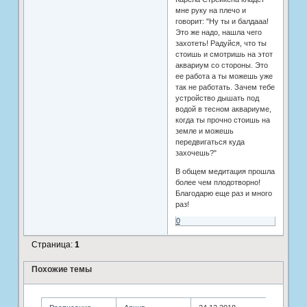
мне руку на плечо и
говорит: "Ну ты и балдааа!
Это же надо, нашла чего
захотеть! Радуйся, что ты
стоишь и смотришь на этот
аквариум со стороны. Это
ее работа а ты можешь уже
так не работать. Зачем тебе
устройство дышать под
водой в тесном аквариуме,
когда ты прочно стоишь на
земле и можешь
передвигаться куда
захочешь?"
В общем медитация прошла
более чем плодотворно!
Благодарю еще раз и много
раз!
0
Страница:
1
Похожие темы