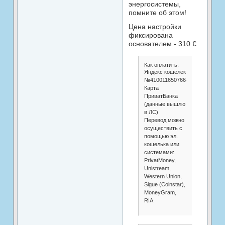
энергосистемы,
помните об этом!
Цена настройки
фиксирована
основателем - 310 €
Как оплатить:
Яндекс кошелек
№410011650766453
Карта
ПриватБанка
(данные вышлю
в ЛС)
Перевод можно
осуществить с
помощью эл.
кошелька или
системами:
PrivatMoney,
Unistream,
Western Union,
Sigue (Coinstar),
MoneyGram,
RIA