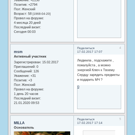
Позитив:
+2794
Пол:
Женский
Возраст:
58
[1968-04-20]
Провел на форуме:
4 месяца 20 дней
Последний визит:
Сегодня 00:03
4
Поделиться
msm
17.02.2017 17:07
Активный участник
Людмила , подскажите ,
Зарегистрирован
: 15.02.2017
пожалуйста , а можно
Приглашений:
0
энергией Ключ к Твоему
Сообщений:
126
Сердцу зарядить предметы
Уважение:
+31
и подарить МЧ ?
Позитив:
+3
Пол:
Женский
0
Провел на форуме:
1 день 20 часов
Последний визит:
21.01.2020 09:53
5
Поделиться
MILLA
17.02.2017 17:14
Основатель