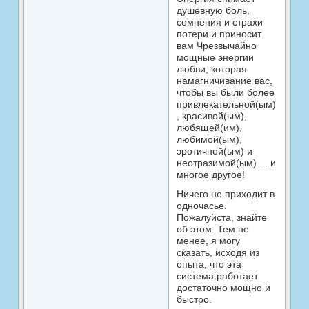
душевную боль,
сомнения и страхи
потери и приносит
вам Чрезвычайно
мощные энергии
любви, которая
намагничивание вас,
чтобы вы были более
привлекательной(ым)
, красивой(ым),
любящей(им),
любимой(ым),
эротичной(ым) и
неотразимой(ым) ... и
многое другое!
Ничего не приходит в
одночасье.
Пожалуйста, знайте
об этом. Тем не
менее, я могу
сказать, исходя из
опыта, что эта
система работает
достаточно мощно и
быстро.