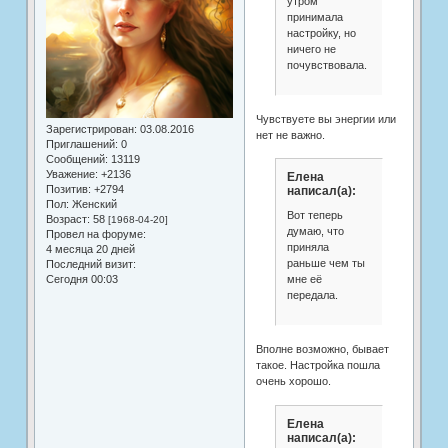
утром
принимала
настройку, но
ничего не
почувствовала.
Чувствуете вы энергии или
Зарегистрирован
: 03.08.2016
нет не важно.
Приглашений:
0
Сообщений:
13119
Уважение:
+2136
Елена
Позитив:
+2794
написал(а):
Пол:
Женский
Вот теперь
Возраст:
58
[1968-04-20]
думаю, что
Провел на форуме:
приняла
4 месяца 20 дней
раньше чем ты
Последний визит:
Сегодня 00:03
мне её
передала.
Вполне возможно, бывает
такое. Настройка пошла
очень хорошо.
Елена
написал(а):