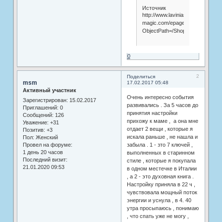
Источник
http://www.lavinias-
magic.com/epages/63832453.sf
ObjectPath=/Shops/63832453/Pr
0
2
Поделиться
msm
17.02.2017 05:48
Активный участник
Очень интересно события
Зарегистрирован
: 15.02.2017
развивались . За 5 часов до
Приглашений:
0
принятия настройки
Сообщений:
126
прихожу к маме , а она мне
Уважение:
+31
отдает 2 вещи , которые я
Позитив:
+3
искала раньше , не нашла и
Пол:
Женский
Провел на форуме:
забыла . 1 - зто 7 ключей ,
1 день 20 часов
выполненных в старинном
Последний визит:
стиле , которые я покупала
21.01.2020 09:53
в одном местечке в Италии
, а 2 - это духовная книга .
Настройку приняла в 22 ч ,
чувствовала мощный поток
энергии и уснула , в 4. 40
утра просыпаюсь , понимаю
, что спать уже не могу ,