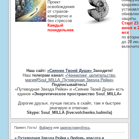
Проект
краднико
освобождения
устанавл
от страхов-
обновле
комфортно и
защиты.
без стрессов
Старт 23
Каждый
июня в 2
понедельник
мск
по вторн
до 28 ию
включит
Наш сайт:
«Сияние Твоей Души»
Заходите!
Наш
телеграм канал:
«Ченнелинг, целительство,
магия#Soul_MILLA_Путеводная Звезда Рейки»
Подписывайтесь!
«Путеводная Звезда Рейки» и «Сияние Твоей Души» есть
единое
«Энергетическое пространство Soul_MILLA»
Дорогие друзья, лучше писать в скайп, там я быстрее
реагирую и отвечаю.
Skype: Soul_MILLA (live:volchenko.ludmila)
Привет, Гость!
Войдите
или
зарегистрируйтесь
.
»
Путеводная Звезда Рейки
»
Любовь, красота и