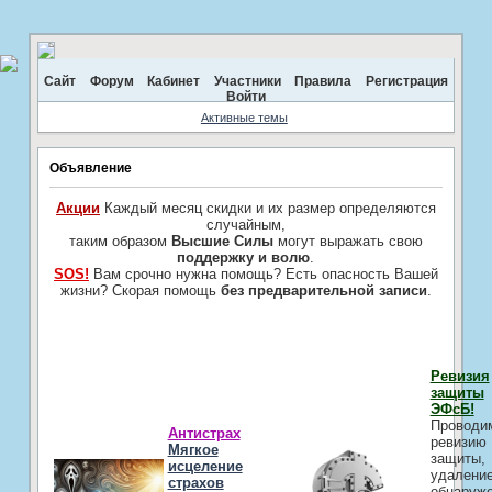
Сайт
Форум
Кабинет
Участники
Правила
Регистрация
Войти
Активные темы
Объявление
Акции
Каждый месяц скидки и их размер определяются
случайным,
таким образом
Высшие Силы
могут выражать свою
поддержку и волю
.
SOS!
Вам срочно нужна помощь? Есть опасность Вашей
жизни? Скорая помощь
без предварительной записи
.
Ревизия
защиты
ЭФсБ!
Проводи
Антистрах
ревизию
Мягкое
защиты,
исцеление
удалени
страхов
обнаруж