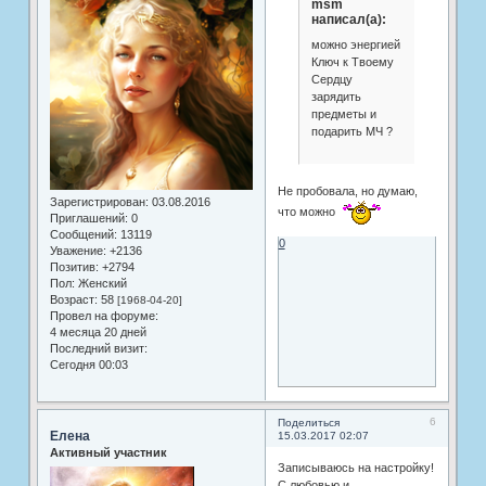
msm
написал(а):
можно энергией
Ключ к Твоему
Сердцу
зарядить
предметы и
подарить МЧ ?
Не пробовала, но думаю,
Зарегистрирован
: 03.08.2016
что можно
Приглашений:
0
Сообщений:
13119
0
Уважение:
+2136
Позитив:
+2794
Пол:
Женский
Возраст:
58
[1968-04-20]
Провел на форуме:
4 месяца 20 дней
Последний визит:
Сегодня 00:03
6
Поделиться
Елена
15.03.2017 02:07
Активный участник
Записываюсь на настройку!
С любовью и