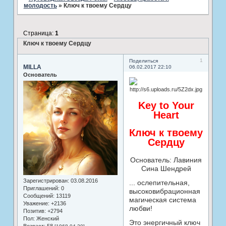
молодость
»
Ключ к твоему Сердцу
Страница:
1
Ключ к твоему Сердцу
1
Поделиться
MILLA
06.02.2017 22:10
Основатель
Key to Your
Heart
Ключ к твоему
Сердцу
Основатель: Лавиния
Сина Шендрей
Зарегистрирован
: 03.08.2016
... ослепительная,
Приглашений:
0
высоковибрационная
Сообщений:
13119
магическая система
Уважение:
+2136
любви!
Позитив:
+2794
Пол:
Женский
Это энергичный ключ