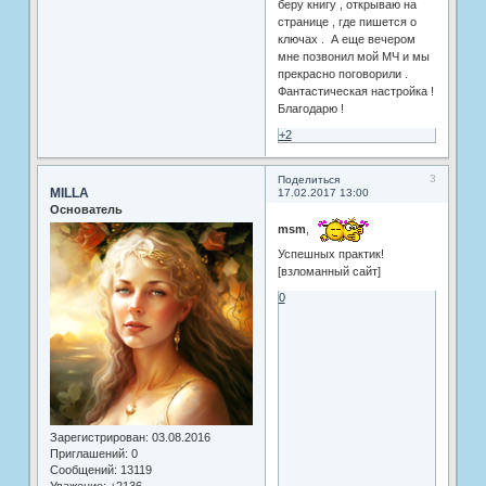
беру книгу , открываю на
странице , где пишется о
ключах . А еще вечером
мне позвонил мой МЧ и мы
прекрасно поговорили .
Фантастическая настройка !
Благодарю !
+2
3
Поделиться
MILLA
17.02.2017 13:00
Основатель
msm
,
Успешных практик!
[взломанный сайт]
0
Зарегистрирован
: 03.08.2016
Приглашений:
0
Сообщений:
13119
Уважение:
+2136