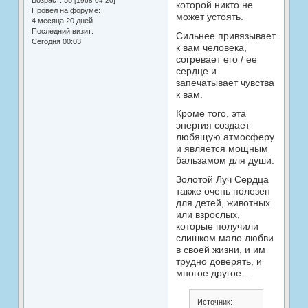
Возраст:
58
[1968-04-20]
которой никто не
Провел на форуме:
может устоять.
4 месяца 20 дней
Последний визит:
Сильнее привязывает
Сегодня 00:03
к вам человека,
согревает его / ее
сердце и
запечатывает чувства
к вам.
Кроме того, эта
энергия создает
любящую атмосферу
и является мощным
бальзамом для души.
Золотой Луч Сердца
также очень полезен
для детей, животных
или взрослых,
которые получили
слишком мало любви
в своей жизни, и им
трудно доверять, и
многое другое ...
Источник: