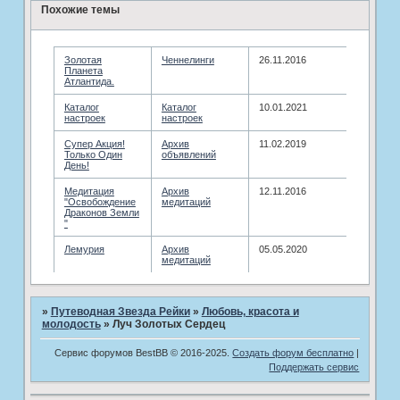
Похожие темы
Золотая
­Ченнелинги
26.11.2016
Планета
Атлантида.
Каталог
Каталог
10.01.2021
настроек
настроек
Супер Акция!
Архив
11.02.2019
Только Один
объявлений
День!
Медитация
­Архив
12.11.2016
"Освобождение
медитаций
Драконов Земли
"
Лемурия
­Архив
05.05.2020
медитаций
»
Путеводная Звезда Рейки
»
Любовь, красота и
молодость
»
Луч Золотых Сердец
Сервис форумов BestBB © 2016-2025.
Создать форум бесплатно
|
Поддержать сервис