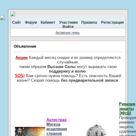
Сайт
Форум
Кабинет
Участники
Правила
Регистрация
Войти
Активные темы
Объявление
Акции
Каждый месяц скидки и их размер определяются
случайным,
таким образом
Высшие Силы
могут выражать свою
поддержку и волю
.
SOS!
Вам срочно нужна помощь? Есть опасность Вашей
жизни? Скорая помощь
без предварительной записи
.
Ревизия
защиты
ЭФсБ!
Проводи
Антистрах
ревизию
Мягкое
защиты,
исцеление
удалени
страхов
обнаруж