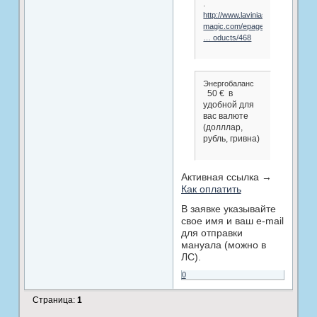
.
http://www.lavinias-
magic.com/epages/63
… oducts/468
Энергобаланс
50 € в
удобной для
вас валюте
(долллар,
рубль, гривна)
Активная ссылка →
Как оплатить
В заявке указывайте
свое имя и ваш e-mail
для отправки
мануала (можно в
ЛС).
0
Страница:
1