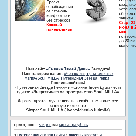
Проект
краднико
освобождения
устанавл
от страхов-
обновле
комфортно и
защиты.
без стрессов
Старт 23
Каждый
июня в 2
понедельник
мск
по вторн
до 28 ию
включит
Наш сайт:
«Сияние Твоей Души»
Заходите!
Наш
телеграм канал:
«Ченнелинг, целительство,
магия#Soul_MILLA_Путеводная Звезда Рейки»
Подписывайтесь!
«Путеводная Звезда Рейки» и «Сияние Твоей Души» есть
единое
«Энергетическое пространство Soul_MILLA»
Дорогие друзья, лучше писать в скайп, там я быстрее
реагирую и отвечаю.
Skype: Soul_MILLA (live:volchenko.ludmila)
Привет, Гость!
Войдите
или
зарегистрируйтесь
.
»
Путеводная Звезда Рейки
»
Любовь, красота и