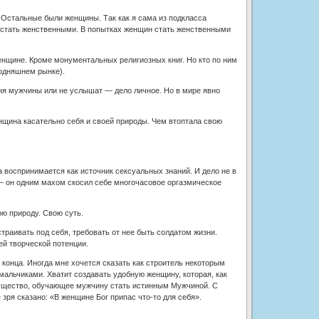
ь. Остальные были женщины. Так как я сама из подкласса
м стать женственными. В попытках женщин стать женственными
нщине. Кроме монументальных религиозных книг. Но кто по ним
годняшнем рынке).
еня мужчины или не услышат — дело личное. Но в мире явно
енщина касательно себя и своей природы. Чем втоптала свою
 воспринимается как источник сексуальных знаний. И дело не в
 — он одним махом скосил себе многочасовое оргазмическое
ою природу. Свою суть.
траивать под себя, требовать от нее быть солдатом жизни.
ей творческой потенции.
 конца. Иногда мне хочется сказать как строитель некоторым
мальчиками. Хватит создавать удобную женщину, которая, как
существо, обучающее мужчину стать истинным Мужчиной. С
ря сказано: «В женщине Бог припас что-то для себя».