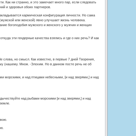
и. Как ни странно, и это замечает много пар, если следовать
ий и здоровья обоих партнеров.
накладывается кармическая конфигурация личности. Но сама
 (мужской или женской) явно улучшает жизнь человека.
мание богоподобия мужского и женского у мужчин и женщин
ткуда эти гендерные качества взялись и где о них речь? И как
 слова, но смысл. Как известно, в первые 7 дней Творения,
му (нашему. Множ. -Элохим. Но в данном посте речь не об
и морскими, и над птицами небесными, [и над зверями,] и над
ладычествуйте над рыбами морскими [и над зверями,] и над
земле.
ивою.
ию.