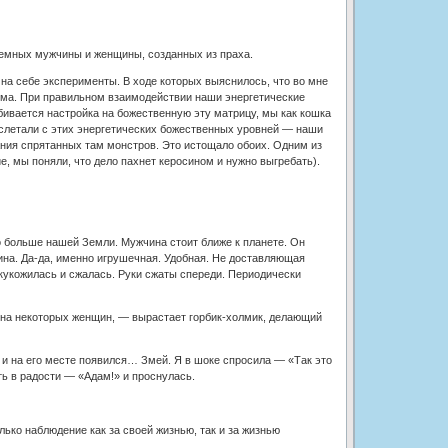
земных мужчины и женщины, созданных из праха.
на себе эксперименты. В ходе которых выяснилось, что во мне
хема. При правильном взаимодействии наши энергетические
сбивается настройка на божественную эту матрицу, мы как кошка
у) слетали с этих энергетических божественных уровней — наши
нания спрятанных там монстров. Это истощало обоих. Одним из
ие, мы поняли, что дело пахнет керосином и нужно выгребать).
 больше нашей Земли. Мужчина стоит ближе к планете. Он
ина. Да-да, именно игрушечная. Удобная. Не доставляющая
кукожилась и сжалась. Руки сжаты спереди. Периодически
 на некоторых женщин, — вырастает горбик-холмик, делающий
, и на его месте появился… Змей. Я в шоке спросила — «Так это
ть в радости — «Адам!» и проснулась.
ько наблюдение как за своей жизнью, так и за жизнью