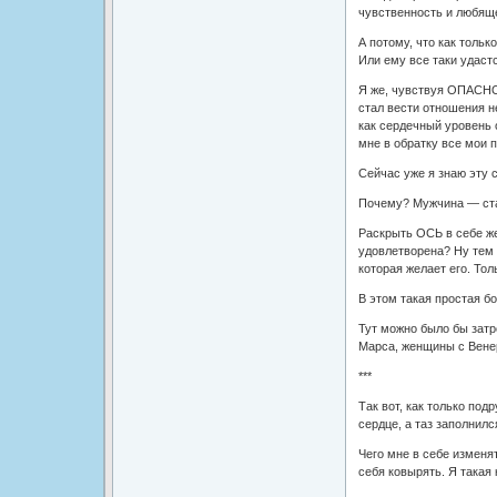
чувственность и любящ
А потому, что как толь
Или ему все таки удастс
Я же, чувствуя ОПАСНОС
стал вести отношения н
как сердечный уровень 
мне в обратку все мои п
Сейчас уже я знаю эту 
Почему? Мужчина — стаб
Раскрыть ОСЬ в себе ж
удовлетворена? Ну тем
которая желает его. Тол
В этом такая простая б
Тут можно было бы затр
Марса, женщины с Вене
***
Так вот, как только под
сердце, а таз заполнилс
Чего мне в себе изменя
себя ковырять. Я такая 