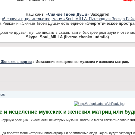
Наш сайт:
«Сияние Твоей Души»
Заходите!
:
«Ченнелинг, целительство, магия#Soul_MILLA_Путеводная Звезда Рейк
а Рейки» и «Сияние Твоей Души» есть единое
«Энергетическое простра
орогие друзья, лучше писать в скайп, там я быстрее реагирую и отвеча
Skype: Soul_MILLA (live:volchenko.ludmila)
 Женские энергии
»
Искажение и исцеление мужских и женских матриц.
4:25
 и исцеление мужских и женских матриц или будь
ь бурную реакцию. В частности некоторых мужчин. Долго не могла сложить слова в ч
— да простят меня историки, библиографы и религиозные люди. Здесь будет затронут б