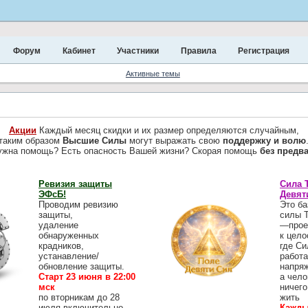
Форум
Кабинет
Участники
Правила
Регистрация
Активные темы
Акции
Каждый месяц скидки и их размер определяются случайным,
таким образом
Высшие Силы
могут выражать свою
поддержку и волю
ужна помощь? Есть опасность Вашей жизни? Скорая помощь
без предв
Ревизия защиты
Сила 
ЭФсБ!
Девят
Проводим ревизию
Это ба
защиты,
силы 
удаление
—прое
обнаруженных
к цело
крадников,
где Си
устанавление/
работа
обновление защиты.
напря
Старт 23 июня в 22:00
а чело
мск
ничего
по вторникам до 28
жить
июля включительно
Кажды