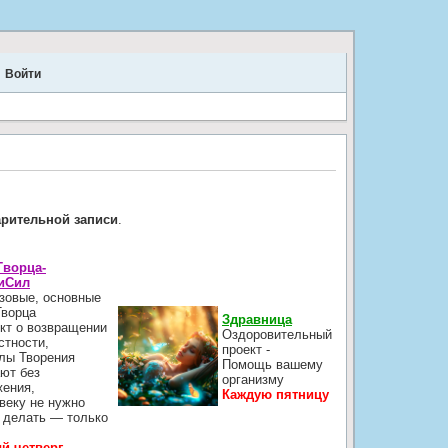
Войти
.
арительной записи
.
Творца-
иСил
зовые, основные
Творца
Здравница
кт о возвращении
Оздоровительный
стности,
проект -
лы Творения
Помощь вашему
ют без
организму
жения,
Каждую пятницу
веку не нужно
 делать — только
й четверг