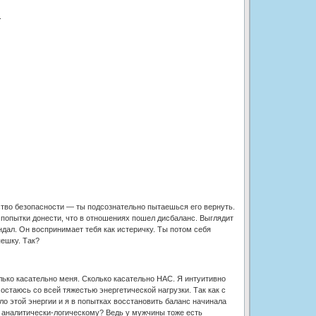
.
ство безопасности — ты подсознательно пытаешься его вернуть.
и попытки донести, что в отношениях пошел дисбаланс. Выглядит
андал. Он воспринимает тебя как истеричку. Ты потом себя
пешку. Так?
лько касательно меня. Сколько касательно НАС. Я интуитивно
остаюсь со всей тяжестью энергетической нагрузки. Так как с
о этой энергии и я в попытках восстановить баланс начинала
у аналитически-логическому? Ведь у мужчины тоже есть