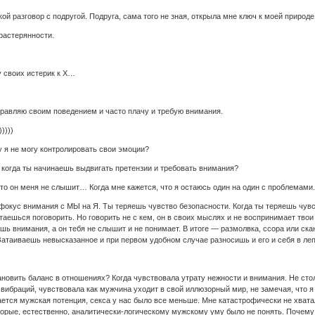
й разговор с подругой. Подруга, сама того не зная, открыла мне ключ к моей природе
 растерянности.
 своих истерик к Х…
управляю своим поведением и часто плачу и требую внимания.
))))
 я не могу контролировать свои эмоции?
, когда ты начинаешь выдвигать претензии и требовать внимания?
 что он меня не слышит… Когда мне кажется, что я остаюсь один на один с проблемами.
 фокус внимания с МЫ на Я. Ты теряешь чувство безопасности. Когда ты теряешь чув
пытаешься поговорить. Но говорить не с кем, он в своих мыслях и не воспринимает тво
ешь внимания, а он тебя не слышит и не понимает. В итоге — размолвка, ссора или ск
Затаиваешь невысказанное и при первом удобном случае разносишь и его и себя в ле
ановить баланс в отношениях? Когда чувствовала утрату нежности и внимания. Не сто
вибраций, чувствовала как мужчина уходит в свой иллюзорный мир, не замечая, что я 
ется мужская потенция, секса у нас было все меньше. Мне катастрофически не хватал
торые, естественно, аналитически-логическому мужскому уму было не понять. Почем