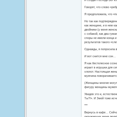
И создал Господь Бог из 
Говорят, что слово «ре
Я предположила, что «п
Но так как подтвержден
как женщине, и в нем к
двойники (у меня женск
с собакой, как два гум
споры не имели конца и
результатов такого «сле
Однажды, я попросила в
И вот снится мне сон…
Я как бестелесное созн
играет в игрушки для с
хлопот. Настоящая женщ
мужчина поворачивается
(Женщины многие могут 
фигуру женщины мужепо
Увидев это и, естестве
Ты?!». И Змей тоже исч
***
Вернусь в кафе… Сейчас
окружающих меня люде