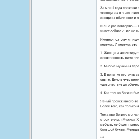
За мои 4 года практики 
«женщина» я знаю, скол
женщины сбили ноги и л
И еще раз повторяю — я
живет сейчас? Это не мо
Именно поэтому я пишу 
перекос. И перекос этот
1. Женщина анализирует
женственность ниже пли
2. Многие мужчины пере
3. В попытке отстоять 
опыте. Дело в чувствен
удовольствие до обычно
4. Как только Богиня б
Явный происк какого-то
Более того, как только
Тема про Богиню могла 
строителям: «Мужики! Х
мебель, не будет прин
большой буквы. Меньше 
***