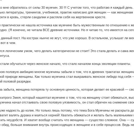
ко мне обратилось от силы 30 мужчин. 30 !!! С учетом того, что работаю я каждый ден
ько литературы, тренингов, учебников, практик написано для женщин — как женщина
окти в кровь, стерли сандалии и распяли себя на жертвенном кресте.
 практически не нашла источника как мужчине быть мужественным по отношению к же
дно. (Я конечно, не читала ВСЕ древние источники. Но я читаю то, что имеется на се
данный пост. На кострах нынче не жгут, что уже хорошо. В остальном, услышат ли м
 вот в чем.
ся логическим умом, чего делать категорически не стоит! Это стала делать и сама ж
нтуса.
стали обучаться через женское начало, что стало началом конца эволюции планеты.
свою половую амбицию многие мужчины забыли о том, что в древних трактатах женщина
ной природе женщины. Как только мужчина стал выкраивать женское либидо под себя
й половой разрядки.
ыла забыта, женщина потеряла ту основную ценность, которая делает ее красивой — св
 хитрого Змея, который нашептал мужчине о том, что на женщину стоит обижаться, выс
 мужчина начал отстаивать свою половую уязвимость, он стал обречен на снижение сво
уже надоесть до колик. Но только лишь потому, что тема Бога Мужчины не раскрыта до
ватит валять дурака и маяться херней! Хватить обижаться и желать быть маленькими 
осить неудобств. И хватит вообще считать что женщина — существо сложное. Она — 
обид, больше внимания внутрь происходящих в женщине и в себе процессов. Ведь не з