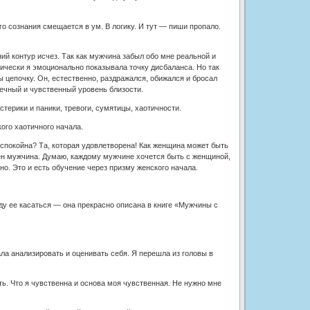
о сознания смещается в ум. В логику. И тут — пиши пропало.
й контур исчез. Так как мужчина забыл обо мне реальной и
ически я эмоционально показывала точку дисбаланса. Но так
 цепочку. Он, естественно, раздражался, обижался и бросал
рдечный и чувственный уровень близости.
терики и паники, тревоги, сумятицы, хаотичности.
ого хаотичного начала.
покойна? Та, которая удовлетворена! Как женщина может быть
н мужчина. Думаю, каждому мужчине хочется быть с женщиной,
но. Это и есть обучение через призму женского начала.
ду ее касаться — она прекрасно описана в книге «Мужчины с
ала анализировать и оценивать себя. Я перешла из головы в
ть. Что я чувственна и основа моя чувственная. Не нужно мне