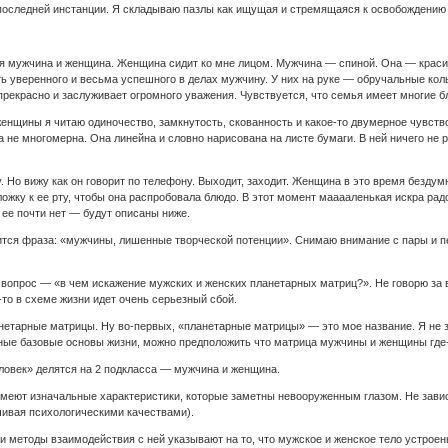
последней инстанции. Я складываю пазлы как ищущая и стремящаяся к освобождению и
я мужчина и женщина. Женщина сидит ко мне лицом. Мужчина — спиной. Она — красива
ь уверенного и весьма успешного в делах мужчину. У них на руке — обручальные коль
прекрасно и заслуживает огромного уважения. Чувствуется, что семья имеет многие б
енщины я читаю одиночество, замкнутость, скованность и какое-то двумерное чувств
 не многомерна. Она линейна и словно нарисована на листе бумаги. В ней ничего не р
 Но вижу как он говорит по телефону. Выходит, заходит. Женщина в это время бездумн
ложку к ее рту, чтобы она распробовала блюдо. В этот момент мааааленькая искра радо
 ее почти нет — будут описаны ниже.
ится фраза: «мужчины, лишенные творческой потенции». Снимаю внимание с пары и пе
е вопрос — «в чем искажение мужских и женских планетарных матриц?». Не говорю за в
-то в схеме жизни идет очень серьезный сбой.
нетарные матрицы. Ну во-первых, «планетарные матрицы» — это мое название. Я не з
ные базовые основы жизни, можно предположить что матрица мужчины и женщины где-
еловек» делятся на 2 подкласса — мужчина и женщина.
меют изначальные характеристики, которые заметны невооруженным глазом. Не завис
чивая психологическими качествами).
 и методы взаимодействия с ней указывают на то, что мужское и женское тело устрое