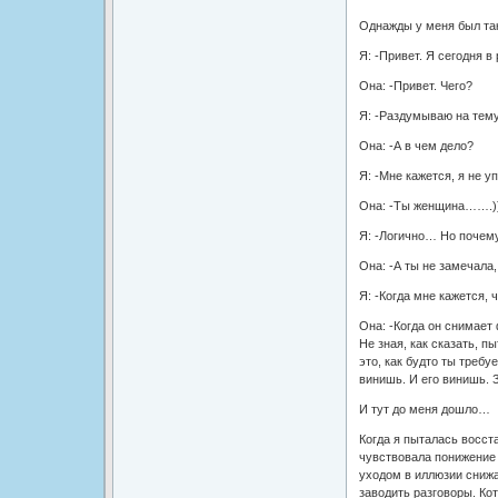
Однажды у меня был тако
Я: -Привет. Я сегодня в
Она: -Привет. Чего?
Я: -Раздумываю на тему
Она: -А в чем дело?
Я: -Мне кажется, я не 
Она: -Ты женщина…….))
Я: -Логично… Но почему
Она: -А ты не замечала
Я: -Когда мне кажется,
Она: -Когда он снимает
Не зная, как сказать, 
это, как будто ты требу
винишь. И его винишь. 
И тут до меня дошло…
Когда я пыталась восст
чувствовала понижение 
уходом в иллюзии снижа
заводить разговоры. Ко