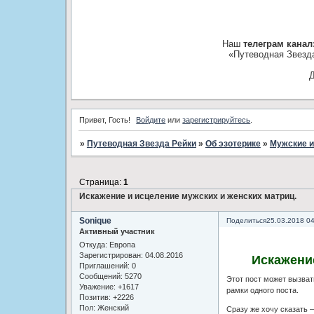
Наш
телеграм канал
«Путеводная Звезд
Д
Привет, Гость!
Войдите
или
зарегистрируйтесь
.
»
Путеводная Звезда Рейки
»
Об эзотерике
»
Мужские и
Страница:
1
Искажение и исцеление мужских и женских матриц.
Sonique
Поделиться
25.03.2018 0
Активный участник
Откуда:
Европа
Зарегистрирован
: 04.08.2016
Искажение
Приглашений:
0
Сообщений:
5270
Этот пост может вызват
Уважение:
+1617
рамки одного поста.
Позитив:
+2226
Пол:
Женский
Сразу же хочу сказать 