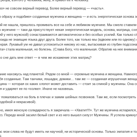
ребра, взятого у человека, жену, и привел ее к человеку.
бро» не совсем верный перевод. Более верный перевод — «часть».
о образу и подобию» созданные мужчина и женщина — и есть энергетическая основа 
ий не нашла, пришлось проживать все на себе и любимом мужчине. Мы смело ставили 
ак мужчине — таки да присутствует некая энергетическая модель, основа, матрица, с
ий у него мужской) сонастраиваются автоматически и без особых усилий. Как только 
аноида не знающие языка друг друга. Более того, как только мы (вдвоем или по одном
 края. Лукавый ум не давал успокоиться никому из нас, вытаскивая из глубин подсоз
та» стала маленькая, но болезнь. (Слава Богу, что маленькая. Обратив на нее вниман
о сне дать мне ответ — в чем же искажение этих матриц?
ание нахожусь над планетой. Рядом со мной — огромные мужчина и женщина. Намного
ебя созданные. Там танчики, лошадки, домики… там же — созданная игрушечная женщ
ина — которая ох каких хлопот может доставить — стоит за спиной у мужчины. Она с
 и ударяет ее по «холке». Иначе не назовешь.
пожаловаться на боль в плечах и зажим шейных позвонков. Там же, если посмотреть
добной и некрасивой).
нно, имея женскую солидарность я закричала — «Хватит!!!». Тут же мужчина испарился
ез. Передо мной засиял белый свет и из него вышел силуэт Мужчины. Я успела крикну
 мои слова не будут иметь ни научной, ни исторической основы. Только эмпатия и тол
й.