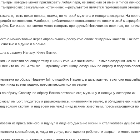
тантры, которые может практиковать любая пара, не зависимо от имен и типов личност
 тантрических сексуальных источниках —результатом является гармонизация отношен
ожила я, есть некая основа, схема, по которой мужчина и женщина созданы. На нее 
трицей) не меняется. Наоборот, приближение и восстановление связи с этой матрицей
обие. Как известно, можно много говорить про единый Источник во всех нас, но пони
естно можно только через «правильное» раскрытие своих гендерных качеств. Так вот, о
 счастье и в душе и в семье.
ишла к самому Началу, Книге Бытия.
сильно исказил основную тему книги Бытия. А в частности — смысл создания Земли. Не
и все что на ней. А так же — мужчину и женщину, созданных по образу и подобию свое
 человека по образу Нашему [и] по подобию Нашему, и да владычествуют они над рыбам
лею, и над всеми гадами, пресмыкающимися по земле.
а по образу Своему, по образу Божию сотворил его; мужчину и женщину сотворил их.
 сказал им Бог: плодитесь и размножайтесь, и наполняйте землю, и обладайте ею, и в
над всяким скотом, и над всею землею,] и над всяким животным, пресмыкающимся по 
ловека из праха земного, и вдунул в лице его дыхание жизни, и стал человек душею ж
человека крепкий сон; и, когда он уснул, взял одно из ребр его, и закрыл то место плот