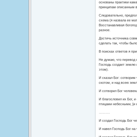
основаны практики кама 
принципам описанным в
Следовательно, предпол
схема (я назвала ее ма
Восстанавливая богопод
разное.
Достичь источника совм
сделать так, чтобы было
В поисках ответов я пр
Не думаю, что перевод 
Господь создает землю 
этом).
И сказал Бог: сотворим
скотом, и над всею зем
И сотворил Бог человек
И благословил их Бог, и
птицами небесными, [и 
……….
И создал Господь Бог че
И навел Господь Бог на 