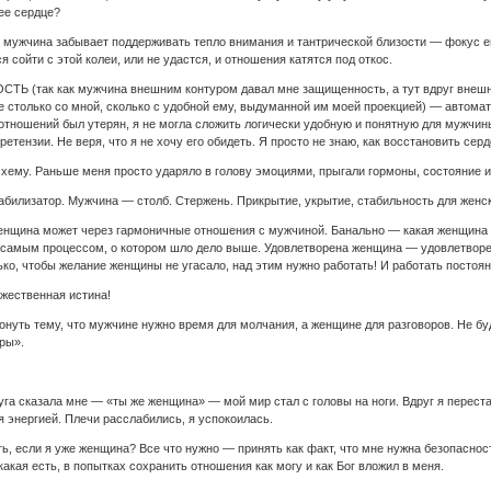
ее сердце?
ко мужчина забывает поддерживать тепло внимания и тантрической близости — фокус ег
я сойти с этой колеи, или не удастся, и отношения катятся под откос.
ТЬ (так как мужчина внешним контуром давал мне защищенность, а тут вдруг внешни
е столько со мной, сколько с удобной ему, выдуманной им моей проекцией) — автомат
отношений был утерян, я не могла сложить логически удобную и понятную для мужчины
ретензии. Не веря, что я не хочу его обидеть. Я просто не знаю, как восстановить се
схему. Раньше меня просто ударяло в голову эмоциями, прыгали гормоны, состояние ис
илизатор. Мужчина — столб. Стержень. Прикрытие, укрытие, стабильность для женск
енщина может через гармоничные отношения с мужчиной. Банально — какая женщина с
 самым процессом, о котором шло дело выше. Удовлетворена женщина — удовлетворе
ько, чтобы желание женщины не угасало, над этим нужно работать! И работать постоян
ожественная истина!
онуть тему, что мужчине нужно время для молчания, а женщине для разговоров. Не бу
ры».
руга сказала мне — «ты же женщина» — мой мир стал с головы на ноги. Вдруг я перест
я энергией. Плечи расслабились, я успокоилась.
ть, если я уже женщина? Все что нужно — принять как факт, что мне нужна безопаснос
какая есть, в попытках сохранить отношения как могу и как Бог вложил в меня.