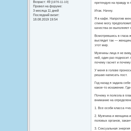
Возраст:
49
[1976-11-10]
претендую на правду в 
Провел на форуме:
3 месяца 11 дней
Итак. Начну.
Последний визит:
Я в кафе. Напротив мен
18.08.2019 19:54
спине могу предположит
качества он выполняет 
Всмотревшись в глаза ж
выглядит так — женщина
этот мир.
Мужчины лица я не вижу.
ней, один раз подносит 
почему гаснет и почему
У меня в голове пронос
решаю написать пост.
Год назад я задала себ
какое-то искажение. Где
Почему я полезла в пла
внимание на определен
1. Все особи класса «ч
2. Мужчина и женщина и
половых органов, закан
3. Сексуальная энергия