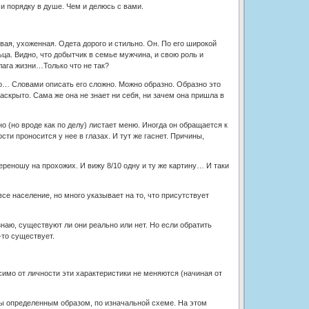
 порядку в душе. Чем и делюсь с вами.
я, ухоженная. Одета дорого и стильно. Он. По его широкой
ца. Видно, что добытчик в семье мужчина, и свою роль и
лага жизни…Только что не так?
о… Словами описать его сложно. Можно образно. Образно это
аскрыто. Сама же она не знает ни себя, ни зачем она пришла в
о (но вроде как по делу) листает меню. Иногда он обращается к
сти проносится у нее в глазах. И тут же гаснет. Причины,
реношу на прохожих. И вижу 8/10 одну и ту же картину… И таки
се население, но много указывает на то, что присутствует
наю, существуют ли они реально или нет. Но если обратить
то существует.
имо от личности эти характеристики не меняются (начиная от
ны определенным образом, по изначальной схеме. На этом