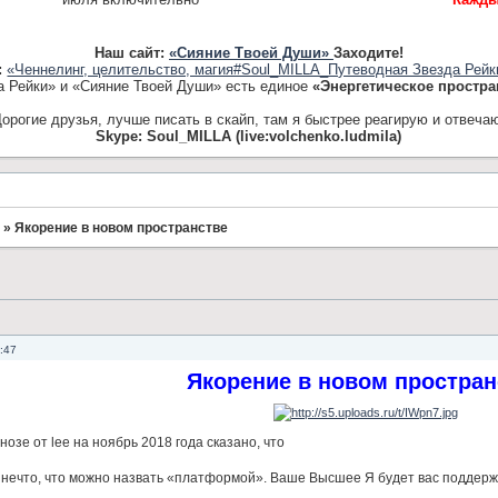
Наш сайт:
«Сияние Твоей Души»
Заходите!
:
«Ченнелинг, целительство, магия#Soul_MILLA_Путеводная Звезда Рейк
а Рейки» и «Сияние Твоей Души» есть единое
«Энергетическое простра
орогие друзья, лучше писать в скайп, там я быстрее реагирую и отвеча
Skype: Soul_MILLA (live:volchenko.ludmila)
»
Якорение в новом пространстве
:47
Якорение в новом простран
озе от lee на ноябрь 2018 года сказано, что
 нечто, что можно назвать «платформой». Ваше Высшее Я будет вас поддерж