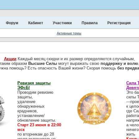
Форум
Кабинет
Участники
Правила
Регистрация
Активные темы
Акции
Каждый месяц скидки и их размер определяются случайным,
таким образом
Высшие Силы
могут выражать свою
поддержку и волю
ужна помощь? Есть опасность Вашей жизни? Скорая помощь
без предв
Ревизия защиты
Сила 
ЭФсБ!
Девят
Проводим ревизию
Это ба
защиты,
силы 
удаление
—прое
обнаруженных
к цело
крадников,
где Си
устанавление/
работа
обновление защиты.
напря
Старт 23 июня в 22:00
а чело
мск
ничего
по вторникам до 28
жить
июля включительно
Кажды