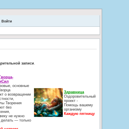
Войти
.
арительной записи
.
Творца-
иСил
зовые, основные
Творца
Здравница
кт о возвращении
Оздоровительный
стности,
проект -
лы Творения
Помощь вашему
ют без
организму
жения,
Каждую пятницу
веку не нужно
 делать — только
й четверг