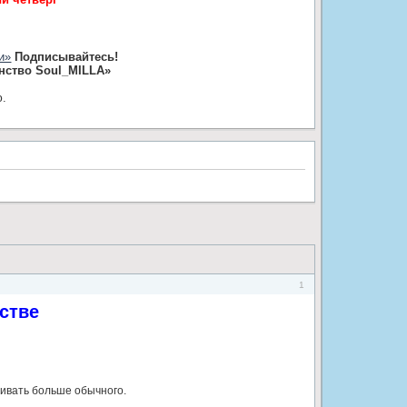
и»
Подписывайтесь!
нство Soul_MILLA»
ю.
1
стве
ивать больше обычного.