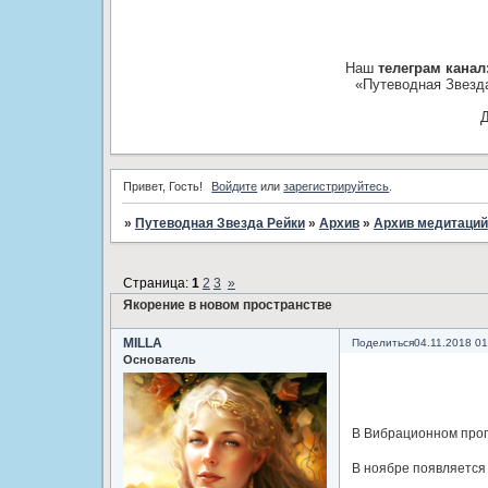
Наш
телеграм канал
«Путеводная Звезд
Д
Привет, Гость!
Войдите
или
зарегистрируйтесь
.
»
Путеводная Звезда Рейки
»
­Архив
»
­Архив медитаций
Страница:
1
2
3
»
Якорение в новом пространстве
MILLA
Поделиться
04.11.2018 01
Основатель
В Вибрационном прогн
В ноябре появляется