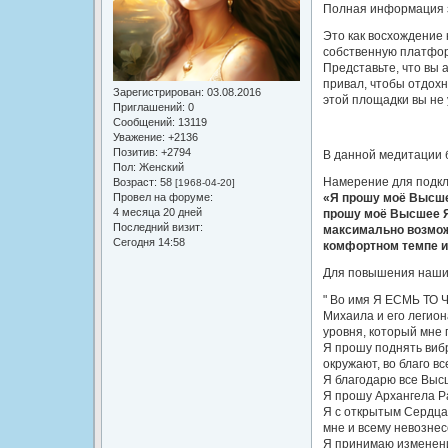
Полная информация 
Это как восхождение 
собственную платфор
Представьте, что вы 
привал, чтобы отдохн
Зарегистрирован
: 03.08.2016
этой площадки вы не 
Приглашений:
0
Сообщений:
13119
Уважение:
+2136
Позитив:
+2794
В данной медитации 
Пол:
Женский
Намерение для подкл
Возраст:
58
[1968-04-20]
Провел на форуме:
«Я прошу моё Высше
4 месяца 20 дней
прошу моё Высшее Я
Последний визит:
максимально возмож
Сегодня 14:58
комфортном темпе и
Для повышения наши
" Во имя Я ЕСМЬ ТО 
Михаила и его легион
уровня, который мне 
Я прошу поднять вибр
окружают, во благо в
Я благодарю все Выс
Я прошу Архангела Р
Я с открытым Сердца
мне и всему невознес
Я принимаю изменения