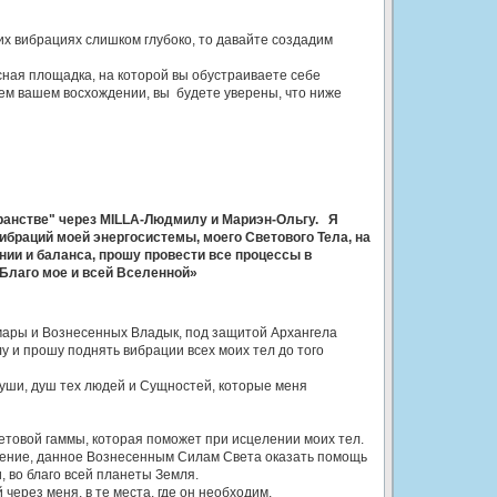
ших вибрациях слишком глубоко, то давайте создадим
сная площадка, на которой вы обустраиваете себе
шем вашем восхождении, вы будете уверены, что ниже
ранстве" через MILLA-Людмилу и Мариэн-Ольгу. Я
браций моей энергосистемы, моего Светового Тела, на
ии и баланса, прошу провести все процессы в
Благо мое и всей Вселенной»
мары и Вознесенных Владык, под защитой Архангела
у и прошу поднять вибрации всех моих тел до того
души, душ тех людей и Сущностей, которые меня
етовой гаммы, которая поможет при исцелении моих тел.
ение, данное Вознесенным Силам Света оказать помощь
, во благо всей планеты Земля.
ерез меня, в те места, где он необходим.