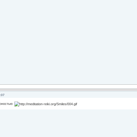
:07
арностью