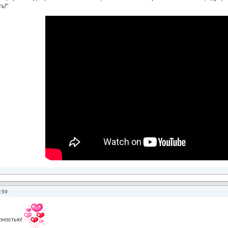
ь!"
:59
рностью!