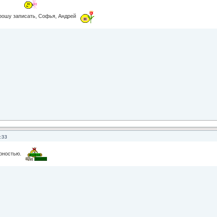
рошу записать, Софья, Андрей
:33
рностью.