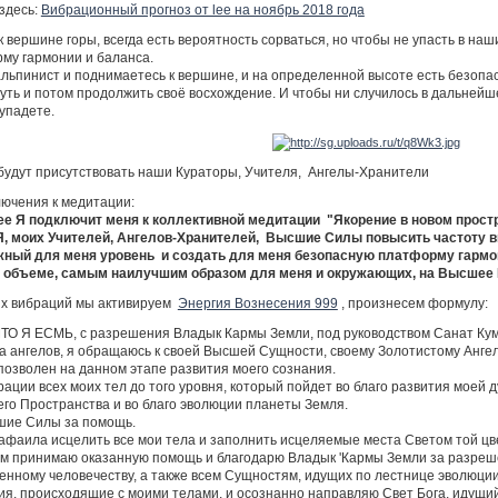
здесь:
Вибрационный прогноз от lee на ноябрь 2018 года
к вершине горы, всегда есть вероятность сорваться, но чтобы не упасть в на
му гармонии и баланса.
альпинист и поднимаетесь к вершине, и на определенной высоте есть безопа
уть и потом продолжить своё восхождение. И чтобы ни случилось в дальней
упадете.
будут присутствовать наши Кураторы, Учителя, Ангелы-Хранители
ючения к медитации:
е Я подключит меня к коллективной медитации "Якорение в новом прост
, моих Учителей, Ангелов-Хранителей, Высшие Силы повысить частоту ви
ный для меня уровень и создать для меня безопасную платформу гармон
 объеме, самым наилучшим образом для меня и окружающих, на Высшее 
х вибраций мы активируем
Энергия Вознесения 999
, произнесем формулу:
ЧТО Я ЕСМЬ, с разрешения Владык Кармы Земли, под руководством Санат Ку
а ангелов, я обращаюсь к своей Высшей Сущности, своему Золотистому Ангел
позволен на данном этапе развития моего сознания.
ации всех моих тел до того уровня, который пойдет во благо развития моей 
сего Пространства и во благо эволюции планеты Земля.
шие Силы за помощь.
афаила исцелить все мои тела и заполнить исцеляемые места Светом той цв
м принимаю оказанную помощь и благодарю Владык 'Кармы Земли за разреш
енному человечеству, а также всем Сущностям, идущих по лестнице эволюции
, происходящие с моими телами, и осознанно направляю Свет Бога, идущий ч