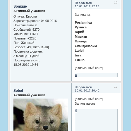
16
Поделиться
Sonique
15.01.2017 12:28
Активный участник
Записаны:
Откуда:
Европа
Зарегистрирован
: 04.08.2016
Poslannica
Приглашений:
0
Румиса
Сообщений:
5270
Юрий
Уважение:
+1617
Мариэн
Позитив:
+2226
Плеяда
Пол:
Женский
СкандинавиЯ
Возраст:
49
[1976-11-10]
Lariell
Провел на форуме:
tasa
3 месяца 11 дней
Елена
Последний визит:
18.08.2019 19:54
[взломанный сайт]
0
17
Поделиться
Sobol
15.01.2017 20:49
Активный участник
[взломанный сайт]
Записываюсь!
0