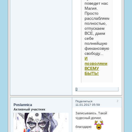
поведет нас
Магия.
Просто
расслабляемся
полностью,
отпускаем
ВСЕ, даем
себе
полнейшую
финансовую
свободу...
И
позволяем
ВСЕМУ
БЫТЬ!
0
2
Поделиться
Poslannica
11.01.2017 05:59
Активный участник
Записываюсь. Такой
чудесный допинг,
благодарю