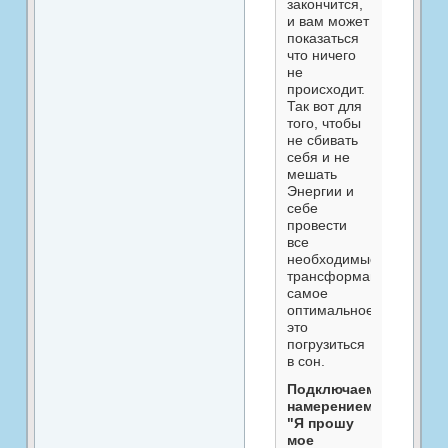
закончится,
и вам может
показаться
что ничего
не
происходит.
Так вот для
того, чтобы
не сбивать
себя и не
мешать
Энергии и
себе
провести
все
необходимые
трансформации,
самое
оптимальное
это
погрузиться
в сон.
Подключаемся
намерением:
"Я прошу
мое