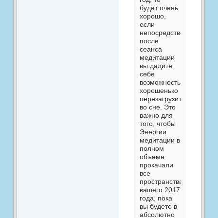
будет очень
хорошо,
если
непосредственно
после
сеанса
медитации
вы дадите
себе
возможность
хорошенько
перезагрузиться
во сне. Это
важно для
того, чтобы
Энергии
медитации в
полном
объеме
прокачали
все
пространства
вашего 2017
года, пока
вы будете в
абсолютно