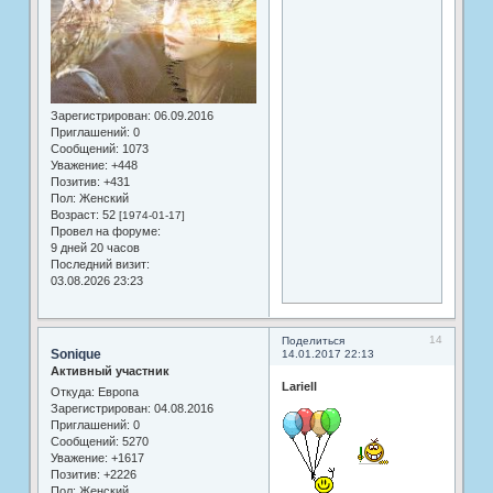
Зарегистрирован
: 06.09.2016
Приглашений:
0
Сообщений:
1073
Уважение:
+448
Позитив:
+431
Пол:
Женский
Возраст:
52
[1974-01-17]
Провел на форуме:
9 дней 20 часов
Последний визит:
03.08.2026 23:23
14
Поделиться
Sonique
14.01.2017 22:13
Активный участник
Lariell
Откуда:
Европа
Зарегистрирован
: 04.08.2016
Приглашений:
0
Сообщений:
5270
Уважение:
+1617
Позитив:
+2226
Пол:
Женский