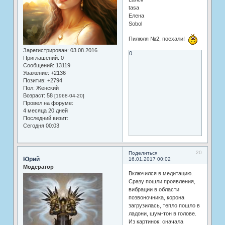
tasa
Елена
Sobol
Пилюля №2, поехали!
Зарегистрирован
: 03.08.2016
0
Приглашений:
0
Сообщений:
13119
Уважение:
+2136
Позитив:
+2794
Пол:
Женский
Возраст:
58
[1968-04-20]
Провел на форуме:
4 месяца 20 дней
Последний визит:
Сегодня 00:03
20
Поделиться
Юрий
16.01.2017 00:02
Модератор
Включился в медитацию.
Сразу пошли проявления,
вибрации в области
позвоночника, корона
загрузилась, тепло пошло в
ладони, шум-тон в голове.
Из картинок: сначала