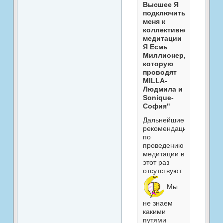
Высшее Я
подключить
меня к
коллективной
медитации
Я Есмь
Миллионер,
которую
проводят
MILLA-
Людмила и
Sonique-
София"
Дальнейшие
рекомендации
по
проведению
медитации в
этот раз
отсутствуют.
Мы
не знаем
какими
путями