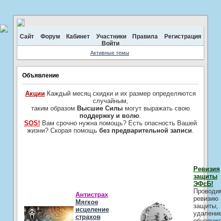
Сайт
Форум
Кабинет
Участники
Правила
Регистрация
Войти
Активные темы
Объявление
Акции
Каждый месяц скидки и их размер определяются
случайным,
таким образом
Высшие Силы
могут выражать свою
поддержку и волю
.
SOS!
Вам срочно нужна помощь? Есть опасность Вашей
жизни? Скорая помощь
без предварительной записи
.
Ревизия
защиты
ЭФсБ!
Проводи
Антистрах
ревизию
Мягкое
защиты,
исцеление
удалени
страхов
обнаруж