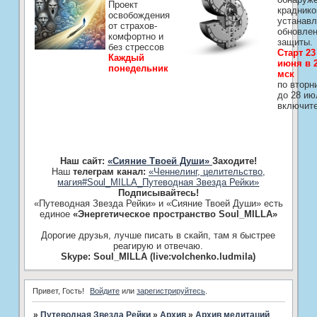
Проект
краднико
освобождения
устанавл
от страхов-
обновле
комфортно и
защиты.
без стрессов
Старт 23
Каждый
июня в 2
понедельник
мск
по вторн
до 28 ию
включит
Наш сайт:
«Сияние Твоей Души»
Заходите!
Наш
телеграм канал:
«Ченнелинг, целительство,
магия#Soul_MILLA_Путеводная Звезда Рейки»
Подписывайтесь!
«Путеводная Звезда Рейки» и «Сияние Твоей Души» есть
единое
«Энергетическое пространство Soul_MILLA»
Дорогие друзья, лучше писать в скайп, там я быстрее
реагирую и отвечаю.
Skype: Soul_MILLA (live:volchenko.ludmila)
Привет, Гость!
Войдите
или
зарегистрируйтесь
.
»
Путеводная Звезда Рейки
»
­Архив
»
­Архив медитаций