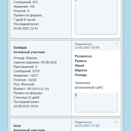
Сообщений:
471
Уважение:
+61
Позитив:
0
Провел на форуме:
7 дней 8 часов
Последний визит:
25.06.2021 13:41
9
Поделиться
Sonique
13.01.2017 02:59
Активный участник
Poslannica
Откуда:
Европа
Румиса
Зарегистрирован
: 04.08.2016
Юрий
Приглашений:
0
Мариэн
Сообщений:
5270
Плеяда
,
Уважение:
+1617
Позитив:
+2226
Записаны!
Пол:
Женский
[взломанный сайт]
Возраст:
49
[1976-11-10]
Провел на форуме:
0
3 месяца 11 дней
Последний визит:
18.08.2019 19:54
10
Поделиться
tasa
13.01.2017 17:22
Активный участник