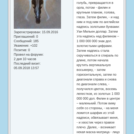
голубь, превращается в
орла, потом - филин и
крупным планом, голова,
глаза. Затем филин, - и над
ним и под ним по английски
надпись золотыми буквами:
Уан Мильен доллар. Затем
Зарегистрирован
: 15.09.2016
эта надпись над филином –
Приглашений:
0
Сообщений:
185
1 000 000 000 знак дол.
Уважение:
+102
золотистыми цифрами.
Позитив:
0
Затем надпись стала
Провел на форуме:
скручиваться в спираль по
2 дня 10 часов
длине, потом начала
Последний визит:
крутить вертикальную
05.09.2018 13:57
восьмерку, - затем
горизонтальную, затем по
диагонали справа и снова
по диагонали слева, -
получился цветок, восемь
лепестков, из золотых 1 000
000 000 дол. Филин в центре
– маленький. Потом вижу
себя со стороны, - на меня
ложится шарфик из этой
надписи, обвязывает меня,
- и хвостик через правое
плечо. Далее, - возникает
некая маска-матрица - лицо