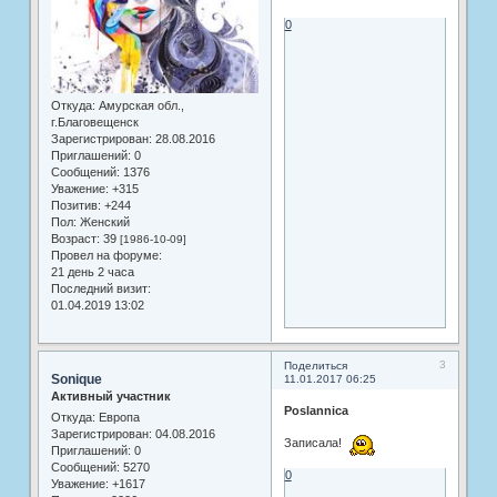
0
Откуда:
Амурская обл.,
г.Благовещенск
Зарегистрирован
: 28.08.2016
Приглашений:
0
Сообщений:
1376
Уважение:
+315
Позитив:
+244
Пол:
Женский
Возраст:
39
[1986-10-09]
Провел на форуме:
21 день 2 часа
Последний визит:
01.04.2019 13:02
3
Поделиться
Sonique
11.01.2017 06:25
Активный участник
Poslannica
Откуда:
Европа
Зарегистрирован
: 04.08.2016
Записала!
Приглашений:
0
Сообщений:
5270
0
Уважение:
+1617