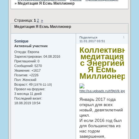
»
Медитация Я Есмь Миллионер
Страница:
1
2
»
Медитация Я Есмь Миллионер
1
Поделиться
Sonique
11.01.2017 03:51
Активный участник
Коллективная
Откуда:
Европа
медитация
Зарегистрирован
: 04.08.2016
с Энергией
Приглашений:
0
Сообщений:
5270
Я Есмь
Уважение:
+1617
Миллионер
Позитив:
+2226
Пол:
Женский
Возраст:
49
[1976-11-10]
Провел на форуме:
3 месяца 11 дней
Последний визит:
Январь 2017 года
18.08.2019 19:54
открыл для всех
новый, девятилетний
цикл.
И если 2016 год был
для большинства из
нас годом
завершения,