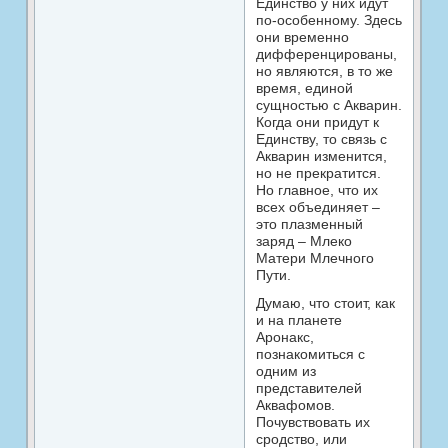
Единство у них идут
по-особенному. Здесь
они временно
дифференцированы,
но являются, в то же
время, единой
сущностью с Акварин.
Когда они придут к
Единству, то связь с
Акварин изменится,
но не прекратится.
Но главное, что их
всех объединяет –
это плазменный
заряд – Млеко
Матери Млечного
Пути.
Думаю, что стоит, как
и на планете
Аронакс,
познакомиться с
одним из
представителей
Аквафомов.
Почувствовать их
сродство, или