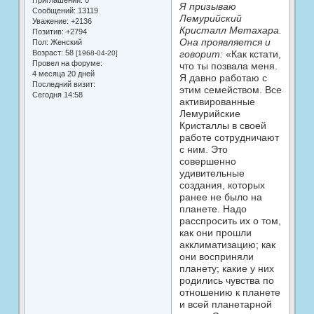
Приглашений:
0
Я призываю
Сообщений:
13119
Лемурийский
Уважение:
+2136
Кристалл Метахара.
Позитив:
+2794
Она проявляется и
Пол:
Женский
Возраст:
58
говорит:
«Как кстати,
[1968-04-20]
Провел на форуме:
что ты позвала меня.
4 месяца 20 дней
Я давно работаю с
Последний визит:
этим семейством. Все
Сегодня 14:58
активированные
Лемурийские
Кристаллы в своей
работе сотрудничают
с ним. Это
совершенно
удивительные
создания, которых
ранее не было на
планете. Надо
расспросить их о том,
как они прошли
акклиматизацию; как
они восприняли
планету; какие у них
родились чувства по
отношению к планете
и всей планетарной