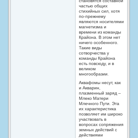
становятся составной
частью общих
стихийных сил, хотя
по-прежнему
являются носителями
магнетизма и
времени из команды
Крайона. В этом нет
ничего особенного.
Такие виды
сотворчества у
команды Крайона
есть повсюду, и в
великом
многообразии.
Аквафомы несут, как
и Акварин,
плазменный заряд –
Млеко Матери
Млечного Пути. Эта
их характеристика
позволяет им широко
участвовать в
вопросах сопряжения
земных действий с
действиями