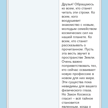
Друзья! Обращаюсь
ко всем, кто станет
читать эти строки. Ко
всем, кого
воодушевит
знакомство с новым,
молодым семейством
космических сил на
нашей планете. Ко
всем, кто станет
рассказывать о
прочитанном. Пусть
эта весть звучит в
пространстве Земли.
Очень важно
поприветствовать тех,
кто сейчас осваивает
новую профессию в
новом для них мире.
Эти существа пока
невидимы для вашего
физического глаза.
Но Закон Космоса
гласит – всё тайное
становится
явленным, когда о