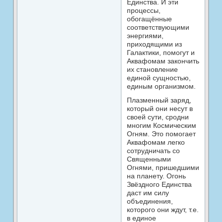
Единства. И эти
процессы,
обогащённые
соответствующими
энергиями,
приходящими из
Галактики, помогут и
Аквафомам закончить
их становление
единой сущностью,
единым организмом.
Плазменный заряд,
который они несут в
своей сути, сродни
многим Космическим
Огням. Это помогает
Аквафомам легко
сотрудничать со
Священными
Огнями, пришедшими
на планету. Огонь
Звёздного Единства
даст им силу
объединения,
которого они ждут, т.е.
в единое