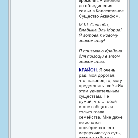
временным именем
до объединения
семьи в Коллективное
Существо Аквафом.
М.Ш. Спасибо,
Владыка Эль Мориа!
Я готова к новому
знакомству!
Я призываю Крайона
для помощи в этом
знакомстве.
КРАЙОН
. Я очень
рад, моя дорогая,
что, наконец-то, могу
представить твоё «Я»
этим удивительным
существам. Не
думай, что с тобой
станет общаться
только глава
семейства. Мне даже
не хочется
подчёркивать его
иерархическую суть,