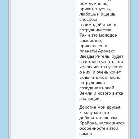
нём думаешь,
приветствуешь,
любишь и ищешь
способы
взаимодействия и
сотрудничества.
Так и это молодое
семейство,
пришедшее с
планеты Аронакс
Звезды Ригель, будет
счастливо узнать, что
человечество узнало
о них, и очень хочет
включить их в число
сотрудников
созидания новой
Земли и нового витка
эволюции.
Дорогие мои друзья!
Я хочу кое-что
добавить к словам
Крайона, касающихся
особенностей этой
семьи.