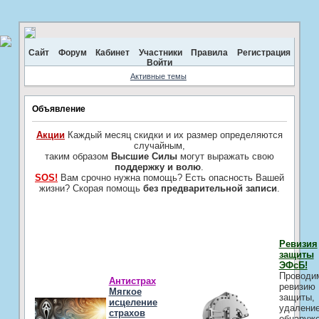
Сайт
Форум
Кабинет
Участники
Правила
Регистрация
Войти
Активные темы
Объявление
Акции
Каждый месяц скидки и их размер определяются
случайным,
таким образом
Высшие Силы
могут выражать свою
поддержку и волю
.
SOS!
Вам срочно нужна помощь? Есть опасность Вашей
жизни? Скорая помощь
без предварительной записи
.
Ревизия
защиты
ЭФсБ!
Проводи
Антистрах
ревизию
Мягкое
защиты,
исцеление
удалени
страхов
обнаруж