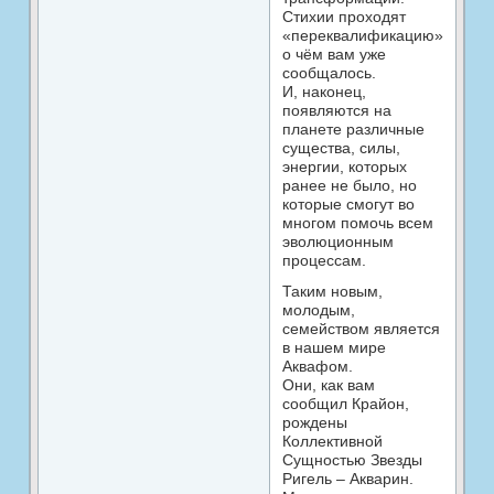
Стихии проходят
«переквалификацию»,
о чём вам уже
сообщалось.
И, наконец,
появляются на
планете различные
существа, силы,
энергии, которых
ранее не было, но
которые смогут во
многом помочь всем
эволюционным
процессам.
Таким новым,
молодым,
семейством является
в нашем мире
Аквафом.
Они, как вам
сообщил Крайон,
рождены
Коллективной
Сущностью Звезды
Ригель – Акварин.