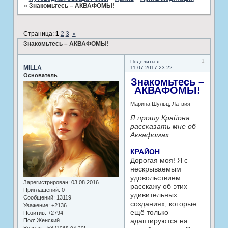
»
Знакомьтесь – АКВАФОМЫ!
Страница:
1
2
3
»
Знакомьтесь – АКВАФОМЫ!
1
Поделиться
MILLA
11.07.2017 23:22
Основатель
Знакомьтесь –
АКВАФОМЫ!
Марина Шульц, Латвия
Я прошу Крайона
рассказать мне об
Аквафомах.
КРАЙОН
Дорогая моя! Я с
нескрываемым
удовольствием
Зарегистрирован
: 03.08.2016
расскажу об этих
Приглашений:
0
удивительных
Сообщений:
13119
созданиях, которые
Уважение:
+2136
ещё только
Позитив:
+2794
адаптируются на
Пол:
Женский