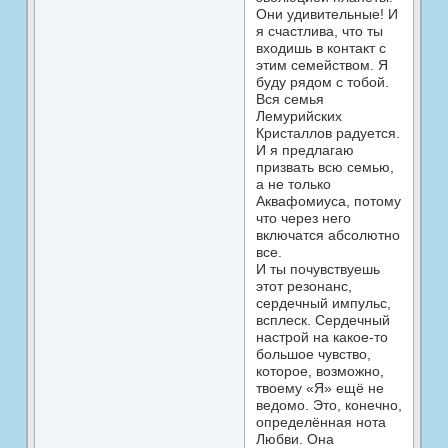
Они удивительные! И
я счастлива, что ты
входишь в контакт с
этим семейством. Я
буду рядом с тобой.
Вся семья
Лемурийских
Кристаллов радуется.
И я предлагаю
призвать всю семью,
а не только
Аквафомиуса, потому
что через него
включатся абсолютно
все.
И ты почувствуешь
этот резонанс,
сердечный импульс,
всплеск. Сердечный
настрой на какое-то
большое чувство,
которое, возможно,
твоему «Я» ещё не
ведомо. Это, конечно,
определённая нота
Любви. Она