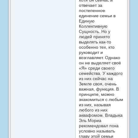
хотя он сейчас и
отвечает за
постепенное
единение семьи в
Единую
Коллективную
Сущность. Но у
людей принято
выделять как-то
особенно тех, кто
руководит и
возглавляет. Однако
он не выделяет своё
«Я» среди своего
семейства. У каждого
из них сейчас на
Земле своя, очень
важная, функция. В
принципе, можно
знакомиться с любым
из них, называя
любого из них
аквафомом. Владыка
Эль Мориа
рекомендовал пока
условно называть
главу этой семьи