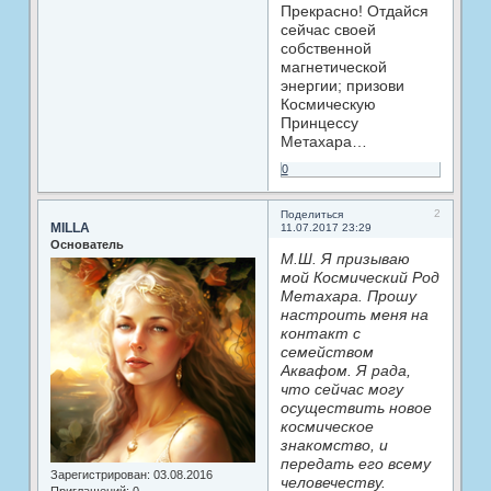
Прекрасно! Отдайся
сейчас своей
собственной
магнетической
энергии; призови
Космическую
Принцессу
Метахара…
0
2
Поделиться
MILLA
11.07.2017 23:29
Основатель
М.Ш. Я призываю
мой Космический Род
Метахара. Прошу
настроить меня на
контакт с
семейством
Аквафом. Я рада,
что сейчас могу
осуществить новое
космическое
знакомство, и
передать его всему
Зарегистрирован
: 03.08.2016
человечеству.