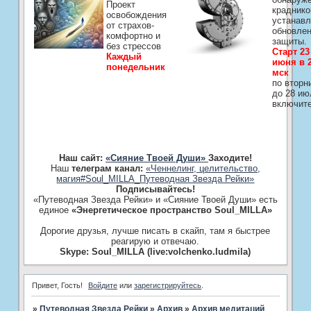
Проект
краднико
освобождения
устанавл
от страхов-
обновле
комфортно и
защиты.
без стрессов
Старт 23
Каждый
июня в 2
понедельник
мск
по вторн
до 28 ию
включит
Наш сайт:
«Сияние Твоей Души»
Заходите!
Наш
телеграм канал:
«Ченнелинг, целительство,
магия#Soul_MILLA_Путеводная Звезда Рейки»
Подписывайтесь!
«Путеводная Звезда Рейки» и «Сияние Твоей Души» есть
единое
«Энергетическое пространство Soul_MILLA»
Дорогие друзья, лучше писать в скайп, там я быстрее
реагирую и отвечаю.
Skype: Soul_MILLA (live:volchenko.ludmila)
Привет, Гость!
Войдите
или
зарегистрируйтесь
.
»
Путеводная Звезда Рейки
»
­Архив
»
­Архив медитаций