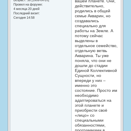
Возраст:
58
[1968-04-20]
вашей планете. Они,
Провел на форуме:
действительно,
4 месяца 20 дней
родились в общей
Последний визит:
семье Акварин, но
Сегодня 14:58
создавались
специально для
работы на Земле. А
потому сейчас
выделены в
отдельное семейство,
отдельную ветвь
Акварина. Ты уже
поняла, что они не
дошли до стадии
Единой Коллективной
Сущности, но
впереди у них –
именно это
состояние. Просто им
необходимо
адаптироваться на
этой планете и
приобрести своё
«лицо» со
специальными
обязанностями,
программами в