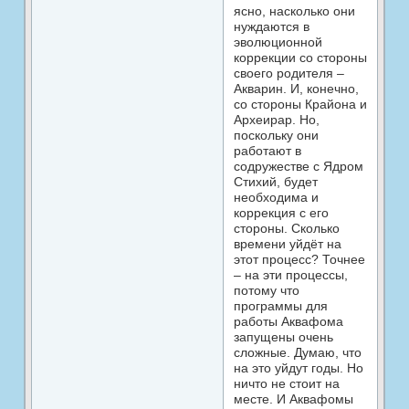
ясно, насколько они
нуждаются в
эволюционной
коррекции со стороны
своего родителя –
Акварин. И, конечно,
со стороны Крайона и
Археирар. Но,
поскольку они
работают в
содружестве с Ядром
Стихий, будет
необходима и
коррекция с его
стороны. Сколько
времени уйдёт на
этот процесс? Точнее
– на эти процессы,
потому что
программы для
работы Аквафома
запущены очень
сложные. Думаю, что
на это уйдут годы. Но
ничто не стоит на
месте. И Аквафомы