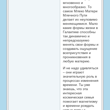
мгновенно и
многообразно. То
самое Млеко Матери
Млечного Пути
делает их неуловимо
меняющимися. Мало
какие формы жизни в
Галактике способны
так динамично и
непредсказуемо
менять свои формы и
создавать ощущение
всеприсутствия и
проникновения в
любую материю.
И не надо удивляться
– они играют
значительную роль в
процессах изменения
времени. Ты уже
знаешь, что эта
интересная
космическая семья
помогает магнетизму
и времени рождать
новые миры с