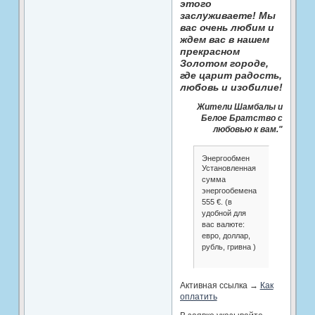
этого
заслуживаете! Мы
вас очень любим и
ждем вас в нашем
прекрасном
Золотом городе,
где царит радость,
любовь и изобилие!
Жители Шамбалы и
Белое Братство с
любовью к вам."
Энергообмен
Установленная
сумма
энергообемена
555 €. (в
удобной для
вас валюте:
евро, доллар,
рубль, гривна )
Активная ссылка →
Как
оплатить