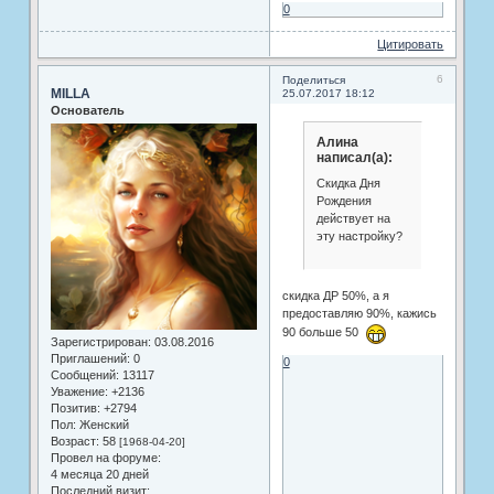
0
Цитировать
6
Поделиться
MILLA
25.07.2017 18:12
Основатель
Алина
написал(а):
Скидка Дня
Рождения
действует на
эту настройку?
скидка ДР 50%, а я
предоставляю 90%, кажись
90 больше 50
Зарегистрирован
: 03.08.2016
Приглашений:
0
0
Сообщений:
13117
Уважение:
+2136
Позитив:
+2794
Пол:
Женский
Возраст:
58
[1968-04-20]
Провел на форуме:
4 месяца 20 дней
Последний визит: