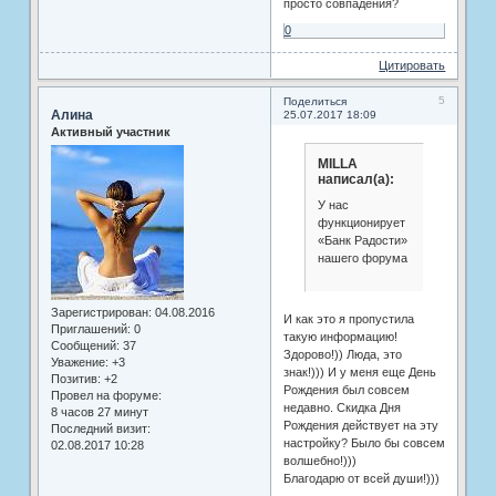
просто совпадения?
0
Цитировать
5
Поделиться
Алина
25.07.2017 18:09
Активный участник
MILLA
написал(а):
У нас
функционирует
«Банк Радости»
нашего форума
Зарегистрирован
: 04.08.2016
И как это я пропустила
Приглашений:
0
такую информацию!
Сообщений:
37
Здорово!)) Люда, это
Уважение:
+3
знак!))) И у меня еще День
Позитив:
+2
Рождения был совсем
Провел на форуме:
недавно. Скидка Дня
8 часов 27 минут
Рождения действует на эту
Последний визит:
настройку? Было бы совсем
02.08.2017 10:28
волшебно!)))
Благодарю от всей души!)))