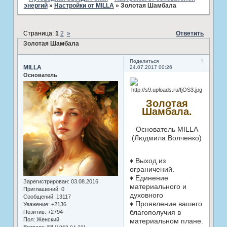
энергий
»
Настройки от MILLA
»
Золотая Шамбала
Страница:
1
2
»
Ответить
Золотая Шамбала
1
Поделиться
MILLA
24.07.2017 00:26
Основатель
Золотая
Шамбала.
Основатель MILLA
(Людмила Волченко)
♦ Выход из
ограничений.
♦ Единение
Зарегистрирован
: 03.08.2016
материального и
Приглашений:
0
духовного
Сообщений:
13117
♦ Проявление вашего
Уважение:
+2136
благополучия в
Позитив:
+2794
Пол:
Женский
материальном плане.