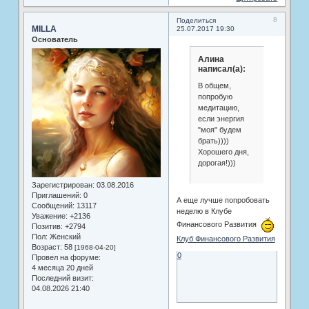
8
Поделиться
MILLA
25.07.2017 19:30
Основатель
Алина
написал(а):
В общем,
попробую
медитацию,
если энергия
"моя" будем
брать))))
Хорошего дня,
дорогая!)))
Зарегистрирован
: 03.08.2016
Приглашений:
0
А еще лучше попробовать
Сообщений:
13117
неделю в Клубе
Уважение:
+2136
Финансового Развития
Позитив:
+2794
Пол:
Женский
Клуб Финансового Развития
Возраст:
58
[1968-04-20]
0
Провел на форуме:
4 месяца 20 дней
Последний визит:
04.08.2026 21:40