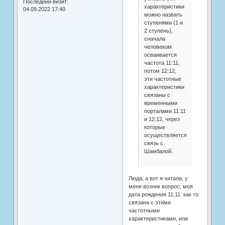
Последний визит:
характеристики
04.09.2022 17:40
можно назвать
ступенями (1 и
2 ступень),
сначала
человеком
осваивается
частота 11:11,
потом 12:12,
эти частотные
характеристики
связаны с
временными
порталами 11:11
и 12:12, через
которые
осуществляется
связь с
Шамбалой.
Люда, а вот я читала, у
меня возник вопрос, моя
дата рождения 11.11. как то
связана с этими
частотными
характеристиками, или