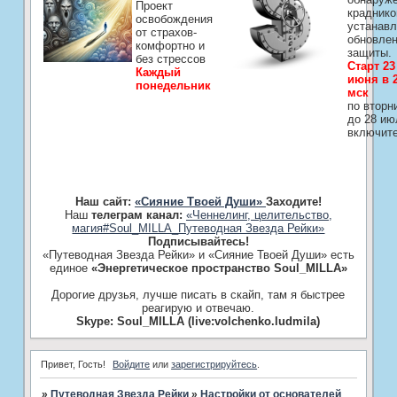
Проект
краднико
освобождения
устанавл
от страхов-
обновле
комфортно и
защиты.
без стрессов
Старт 23
Каждый
июня в 2
понедельник
мск
по вторн
до 28 ию
включит
Наш сайт:
«Сияние Твоей Души»
Заходите!
Наш
телеграм канал:
«Ченнелинг, целительство,
магия#Soul_MILLA_Путеводная Звезда Рейки»
Подписывайтесь!
«Путеводная Звезда Рейки» и «Сияние Твоей Души» есть
единое
«Энергетическое пространство Soul_MILLA»
Дорогие друзья, лучше писать в скайп, там я быстрее
реагирую и отвечаю.
Skype: Soul_MILLA (live:volchenko.ludmila)
Привет, Гость!
Войдите
или
зарегистрируйтесь
.
»
Путеводная Звезда Рейки
»
Настройки от основателей