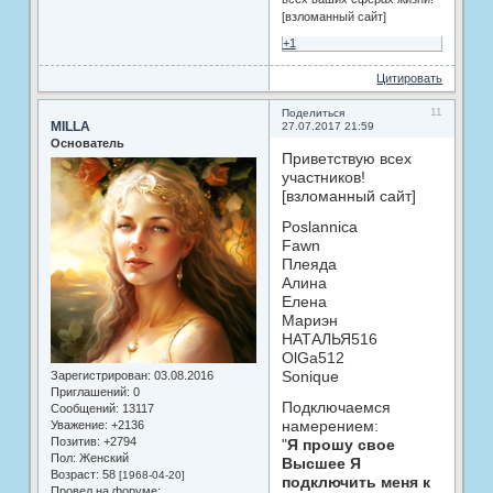
[взломанный сайт]
+1
Цитировать
11
Поделиться
MILLA
27.07.2017 21:59
Основатель
Приветствую всех
участников!
[взломанный сайт]
Poslannica
Fawn
Плеяда
Алина
Елена
Мариэн
НАТАЛЬЯ516
OlGa512
Sonique
Зарегистрирован
: 03.08.2016
Приглашений:
0
Подключаемся
Сообщений:
13117
намерением:
Уважение:
+2136
Позитив:
+2794
"
Я прошу свое
Пол:
Женский
Высшее Я
Возраст:
58
[1968-04-20]
подключить меня к
Провел на форуме: