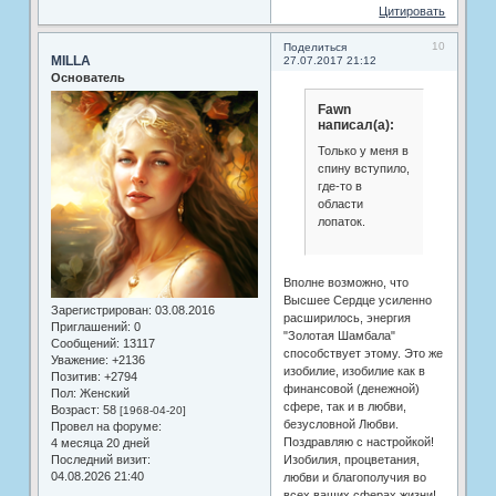
Цитировать
10
Поделиться
MILLA
27.07.2017 21:12
Основатель
Fawn
написал(а):
Только у меня в
спину вступило,
где-то в
области
лопаток.
Вполне возможно, что
Высшее Сердце усиленно
Зарегистрирован
: 03.08.2016
расширилось, энергия
Приглашений:
0
"Золотая Шамбала"
Сообщений:
13117
способствует этому. Это же
Уважение:
+2136
изобилие, изобилие как в
Позитив:
+2794
финансовой (денежной)
Пол:
Женский
сфере, так и в любви,
Возраст:
58
[1968-04-20]
безусловной Любви.
Провел на форуме:
Поздравляю с настройкой!
4 месяца 20 дней
Изобилия, процветания,
Последний визит:
04.08.2026 21:40
любви и благополучия во
всех ваших сферах жизни!