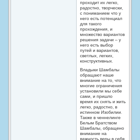
проходит их легко,
радостно, творчески,
с пониманием что у
него есть потенциал
для такого
прохождения, и
множество вариантов
решения задачи – у
него есть выбор
путей и вариантов,
светлых, легких,
конструктивных.
Владыки Шамбалы
обращают наше
внимание на то, что
многие ограничения
установили мы себе
сами, и пришло
время их снять и жить
легко, радостно, в
истинном Изобилии.
Также в ченнелинге
Белым Братством
Шамбалы, обращено
внимание на
важность веры в себя