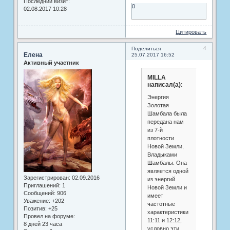
Последний визит:
0
02.08.2017 10:28
Цитировать
4
Поделиться
Елена
25.07.2017 16:52
Активный участник
MILLA
написал(а):
Энергия
Золотая
Шамбала была
передана нам
из 7-й
плотности
Новой Земли,
Владыками
Шамбалы. Она
является одной
Зарегистрирован
: 02.09.2016
из энергий
Приглашений:
1
Новой Земли и
Сообщений:
906
имеет
Уважение:
+202
частотные
Позитив:
+25
характеристики
Провел на форуме:
11:11 и 12:12,
8 дней 23 часа
условно эти