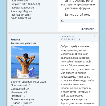
Пол:
Женский
Принять участие могут
Возраст:
58
[1968-04-20]
все зарегистрированные
Провел на форуме:
участники форума.
4 месяца 20 дней
Запись в этой теме.
Последний визит:
04.08.2026 21:40
+1
Цитировать
3
Поделиться
Алина
25.07.2017 11:12
Активный участник
Доброго дня!) И я очень
хочу принять участие в
медитации. Я давно не
брала никаких настроек,
"случайно" увидела твой
пост в ВК, и поняла, что
очень хочу эту энергию, она
мне просто жизненно
необходима. И финансы,
которые сейчас ведут себя
Зарегистрирован
: 04.08.2016
в нашей семье, мягко
Приглашений:
0
говоря, не очень хорошо)))
Сообщений:
37
и творчество, которым я
Уважение:
+3
сейчас занимаюсь
Позитив:
+2
нуждается в подпитке.
Провел на форуме:
8 часов 27 минут
Короче, очень-очень нужна)