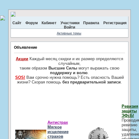
Сайт
Форум
Кабинет
Участники
Правила
Регистрация
Войти
Активные темы
Объявление
Акции
Каждый месяц скидки и их размер определяются
случайным,
таким образом
Высшие Силы
могут выражать свою
поддержку и волю
.
SOS!
Вам срочно нужна помощь? Есть опасность Вашей
жизни? Скорая помощь
без предварительной записи
.
Ревизия
защиты
ЭФсБ!
Проводи
Антистрах
ревизию
Мягкое
защиты,
исцеление
удалени
страхов
обнаруж