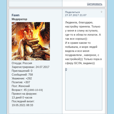
Цитировать
9
Поделиться
Fawn
27.07.2017 21:07
Модератор
Людмила, благодарю,
настройку приняла. Только
у меня в спину вступило,
где-то в области лопаток. А
так все хорошо))
И в храме каком-то
побывала, и море людей
видела и все меня
поздравляли , наверное, с
настройкой))) Только пора в
Откуда:
Россия
сферу БСЛА, видимо))
Зарегистрирован
: 24.07.2017
0
Приглашений:
0
Сообщений:
758
Уважение:
+292
Позитив:
+307
Пол:
Женский
Возраст:
45
[1980-10-03]
Провел на форуме:
13 дней 0 часов
Последний визит:
19.05.2021 08:33