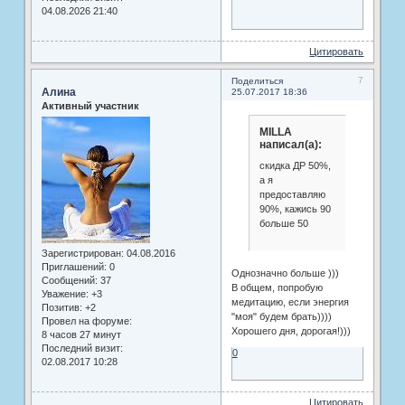
04.08.2026 21:40
Цитировать
7
Поделиться
Алина
25.07.2017 18:36
Активный участник
MILLA
написал(а):
скидка ДР 50%,
а я
предоставляю
90%, кажись 90
больше 50
Зарегистрирован
: 04.08.2016
Приглашений:
0
Однозначно больше )))
Сообщений:
37
В общем, попробую
Уважение:
+3
медитацию, если энергия
Позитив:
+2
"моя" будем брать))))
Провел на форуме:
Хорошего дня, дорогая!)))
8 часов 27 минут
Последний визит:
0
02.08.2017 10:28
Цитировать