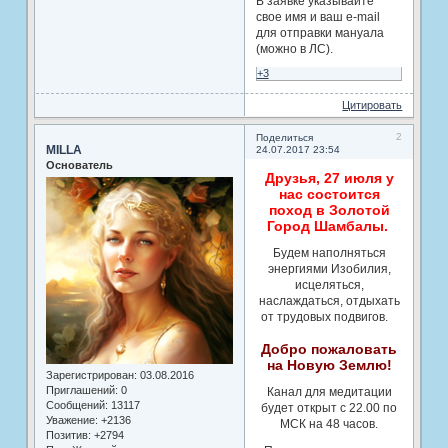
В заявке указывайте
свое имя и ваш e-mail
для отправки мануала
(можно в ЛС).
+3
Цитировать
2
Поделиться
MILLA
24.07.2017 23:54
Основатель
Друзья, 27 июля у
нас состоится
поход в Золотой
Город Шамбалы.
Будем наполняться
энергиями Изобилия,
исцеляться,
наслаждаться, отдыхать
от трудовых подвигов.
Добро пожаловать
на Новую Землю!
Зарегистрирован
: 03.08.2016
Приглашений:
0
Канал для медитации
Сообщений:
13117
будет открыт с 22.00 по
Уважение:
+2136
МСК на 48 часов.
Позитив:
+2794