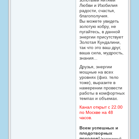
Любви и Изобилия
радости, счастья,
благополучия.
Вы можете увидеть
золотую кобру, не
пугайтесь, в данной
энергии присутствует
Золотая Кундалини,
так что это ваш друг,
ваша сила, мудрость,
знания...
Друзья, энергии
мощные на всех
уровнях (физ. тело
тоже), выразите в
намерении провести
работы в комфортных
темпах и объемах.
Канал открыт с 22.00
по Москве на 48
часов.
Всем успешных и
плодотворных
походов!
[взломанный