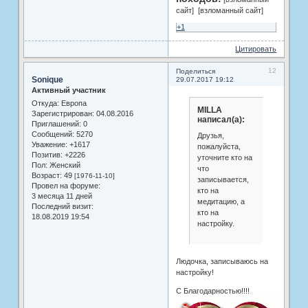
сайт] [взломанный сайт]
+1
Цитировать
12
Поделиться
Sonique
29.07.2017 19:12
Активный участник
Откуда:
Европа
MILLA
Зарегистрирован
: 04.08.2016
написал(а):
Приглашений:
0
Сообщений:
5270
Друзья,
Уважение:
+1617
пожалуйста,
Позитив:
+2226
уточните кто на
Пол:
Женский
что
Возраст:
49
[1976-11-10]
записывается,
Провел на форуме:
кто на
3 месяца 11 дней
медитацию, а
Последний визит:
кто на
18.08.2019 19:54
настройку.
Людочка, записываюсь на
настройку!
С Благодарностью!!!!