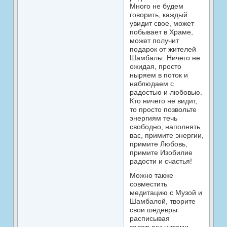
Много не будем
говорить, каждый
увидит свое, может
побывает в Храме,
может получит
подарок от жителей
Шамбалы. Ничего не
ожидая, просто
ныряем в поток и
наблюдаем с
радостью и любовью.
Кто ничего не видит,
то просто позвольте
энергиям течь
свободно, наполнять
вас, примите энергии,
примите Любовь,
примите Изобилие
радости и счастья!
Можно также
совместить
медитацию с Музой и
Шамбалой, творите
свои шедевры
расписывая
золотыми нитями