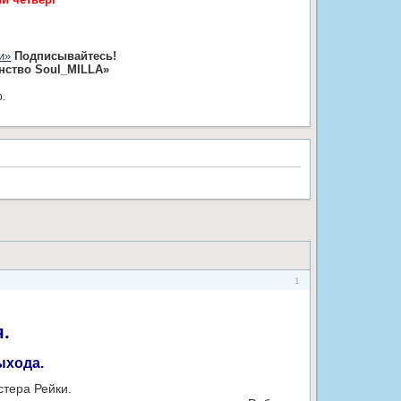
и»
Подписывайтесь!
нство Soul_MILLA»
ю.
1
.
ыхода.
тера Рейки.