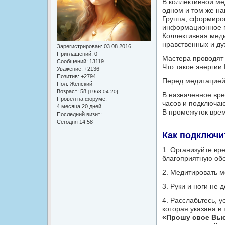
В коллективной ме
одном и том же на
Группа, сформиров
информационное по
Коллективная мед
нравственных и ду
Зарегистрирован
: 03.08.2016
Приглашений:
0
Мастера проводят 
Сообщений:
13119
Что такое энергии
Уважение:
+2136
Позитив:
+2794
Перед медитацией 
Пол:
Женский
Возраст:
58
[1968-04-20]
В назначенное вре
Провел на форуме:
часов и подключаю
4 месяца 20 дней
В промежуток врем
Последний визит:
Сегодня 14:58
Как подключи
1. Организуйте вр
благоприятную обс
2. Медитировать м
3. Руки и ноги не
4. Расслабьтесь, 
которая указана в
«Прошу свое Выс