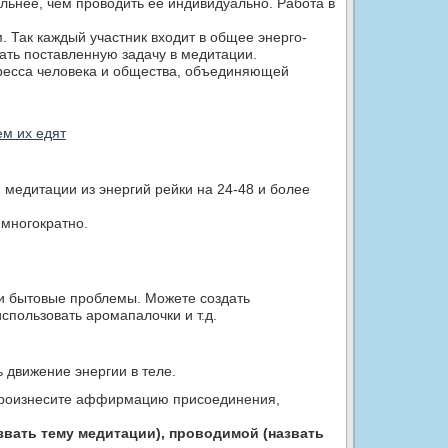
льнее, чем проводить ее индивидуально. Работа в
 Так каждый участник входит в общее энерго-
ать поставленную задачу в медитации.
ресса человека и общества, объединяющей
ем их едят
медитации из энергий рейки на 24-48 и более
многократно.
ли бытовые проблемы. Можете создать
спользовать аромапалочки и т.д.
 движение энергии в теле.
и произнесите аффирмацию присоединения,
вать тему медитации), проводимой (назвать