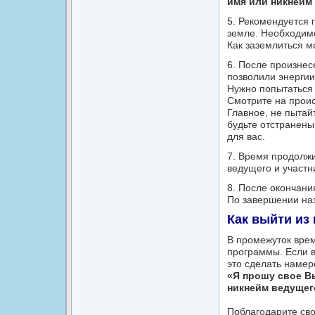
имя или никнейм
5. Рекомендуется 
земле. Необходим
Как заземлиться м
6. После произнес
позволили энергии
Нужно попытаться 
Смотрите на проис
Главное, не пытай
будьте отстранены
для вас.
7. Время продолжи
ведущего и участн
8. После окончани
По завершении наз
Как выйти из
В промежуток врем
программы. Если в
это сделать намер
«Я прошу свое В
никнейм ведущег
Поблагодарите сво