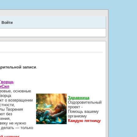
Войти
.
арительной записи
.
Творца-
иСил
зовые, основные
Творца
Здравница
кт о возвращении
Оздоровительный
стности,
проект -
лы Творения
Помощь вашему
ют без
организму
жения,
Каждую пятницу
веку не нужно
 делать — только
й четверг