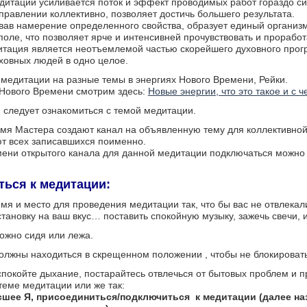
дитации усиливается поток и эффект проводимых работ гораздо си
правлении коллективно, позволяет достичь большего результата.
ав намерение определенного свойства, образует единый организм.
ле, что позволяет ярче и интенсивней прочувствовать и проработ
итация является неотъемлемой частью скорейшего духовного прог
ховных людей в одно целое.
медитации на разные темы в энергиях Нового Времени, Рейки.
 Нового Времени смотрим здесь:
Новые энергии, что это такое и с ч
следует ознакомиться с темой медитации.
мя Мастера создают канал на объявленную тему для коллективной 
т всех записавшихся поименно.
ени открытого канала для данной медитации подключаться можно 
ться к медитации:
емя и место для проведения медитации так, что бы вас не отвлека
тановку на ваш вкус… поставить спокойную музыку, зажечь свечи, и
ожно сидя или лежа.
 должны находиться в скрещенном положении , чтобы не блокировать
успокойте дыхание, постарайтесь отвлечься от бытовых проблем 
 теме медитации или же так:
шее Я, присоединиться/подключиться к медитации (далее наз