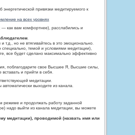
б энергетической привязки медитируемого к
емление на всех уровнях
 — как вам комфортнее), расслабились и
аблюдателем
.
 т.д., но не втягивайтесь в это эмоционально.
о специально, темой и условиями медитации),
оге, все будет сделано максимально эффективно
ния, поблагодарите свое Высшее Я, Высшие силы,
 вставать и прийти в себя.
оответствующей медитации.
 автоматически выходите из канала.
ом режиме и продолжать работу заданной
е) надо выйти из канала медитации, вы можете
ему медитации), проводимой (назвать имя или