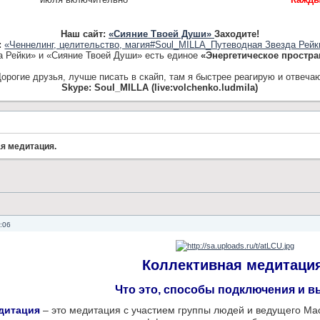
Наш сайт:
«Сияние Твоей Души»
Заходите!
:
«Ченнелинг, целительство, магия#Soul_MILLA_Путеводная Звезда Рейк
а Рейки» и «Сияние Твоей Души» есть единое
«Энергетическое простра
орогие друзья, лучше писать в скайп, там я быстрее реагирую и отвеча
Skype: Soul_MILLA (live:volchenko.ludmila)
я медитация.
:06
Коллективная медитация
Что это, способы подключения и в
дитация
– это медитация с участием группы людей и ведущего Мас