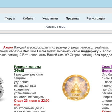
Форум
Кабинет
Участники
Правила
Регистрация
Активные темы
Акции
Каждый месяц скидки и их размер определяются случайным,
таким образом
Высшие Силы
могут выражать свою
поддержку и волю
ужна помощь? Есть опасность Вашей жизни? Скорая помощь
без предв
Ревизия защиты
Сила 
ЭФсБ!
Девят
Проводим ревизию
Это ба
защиты,
силы 
удаление
—прое
обнаруженных
к цело
крадников,
где Си
устанавление/
работа
обновление защиты.
напря
Старт 23 июня в 22:00
а чело
мск
ничего
по вторникам до 28
жить
июля включительно
Кажды