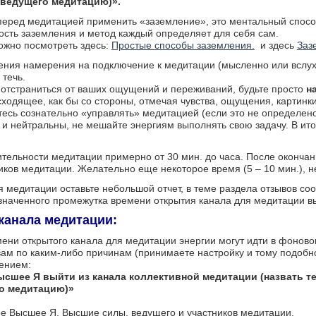
 ведущего медитацию)».
перед медитацией применить «заземление», это ментальный спосо
ость заземления и метод каждый определяет для себя сам.
ожно посмотреть здесь:
Простые способы заземления.
и здесь
Заз
ения намерения на подключение к медитации (мысленно или вслух
 течь.
отстраниться от ваших ощущений и переживаний, будьте просто
н
ходящее, как бы со стороны, отмечая чувства, ощущения, картинки и
тесь сознательно «управлять» медитацией (если это не определен
 и нейтральны, не мешайте энергиям выполнять свою задачу. В ит
тельности медитации примерно от 30 мин. до часа. После оконча
иков медитации. Желательно еще некоторое время (5 – 10 мин.), не
я медитации оставьте небольшой отчет, в теме раздела отзывов с
наченного промежутка времени открытия канала для медитации вы
 канала медитации:
ени открытого канала для медитации энергии могут идти в фонов
ам по каким-либо причинам (принимаете настройку и тому подобно
ением:
ысшее Я выйти из канала коллективной медитации (назвать т
о медитацию)»
е Высшее Я, Высшие силы, ведущего и участников медитации.