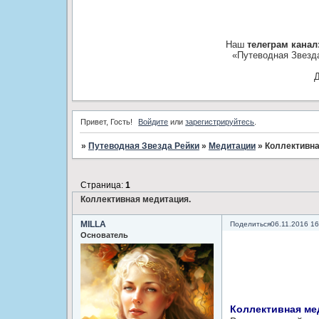
Наш
телеграм канал
«Путеводная Звезд
Д
Привет, Гость!
Войдите
или
зарегистрируйтесь
.
»
Путеводная Звезда Рейки
»
Медитации
»
Коллективна
Страница:
1
Коллективная медитация.
MILLA
Поделиться
06.11.2016 16
Основатель
Коллективная ме