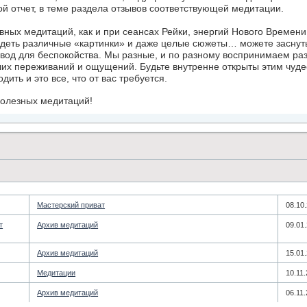
й отчет, в теме раздела отзывов соответствующей медитации.
вных медитаций, как и при сеансах Рейки, энергий Нового Време
деть различные «картинки» и даже целые сюжеты… можете заснуть 
вод для беспокойства. Мы разные, и по разному воспринимаем раз
их переживаний и ощущений. Будьте внутренне открыты этим чуде
ить и это все, что от вас требуется.
полезных медитаций!
­Мастерский приват
08.10
т
­Архив медитаций
09.01
­Архив медитаций
15.01
Медитации
10.11
­Архив медитаций
06.11