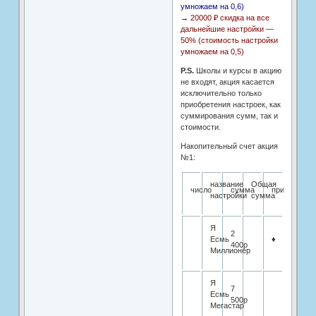
умножаем на 0,6)
→ 20000 ₽ скидка на все
дальнейшие настройки —
50% (стоимость настройки
умножаем на 0,5)
P.S.
Школы и курсы в акцию
не входят, акция касается
исключительно только
приобретения настроек, как
суммирования сумм, так и
стоимости.
Накопительный счет акция
№1:
название
Общая
число
сумма
примечание
настройки
сумма
Я
2
Есмь
♦
400р
Миллионер
Я
7
Есмь
500р
Мегастар