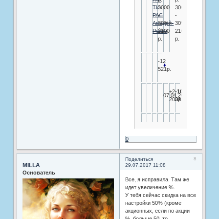
ТИ-
3000
3000
РАС
-
-
Амадей-
30%=
30%=
Рейки
2100
2100
р.
р.
-12
♦
521р.
+2
-10
07.04.2017
200р.
321р
.
0
8
Поделиться
MILLA
29.07.2017 11:08
Основатель
Все, я исправила. Там же
идет увеличение %.
У тебя сейчас скидка на все
настройки 50% (кроме
акционных, если по акции
% больше 50, то