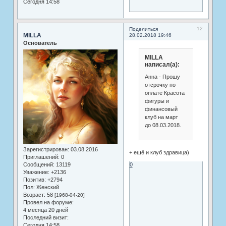
Сегодня 14:58
12
Поделиться
MILLA
28.02.2018 19:46
Основатель
MILLA
написал(а):
Анна - Прошу
отсрочку по
оплате Красота
фигуры и
финансовый
клуб на март
до 08.03.2018.
Зарегистрирован
: 03.08.2016
+ ещё и клуб здравица)
Приглашений:
0
Сообщений:
13119
0
Уважение:
+2136
Позитив:
+2794
Пол:
Женский
Возраст:
58
[1968-04-20]
Провел на форуме:
4 месяца 20 дней
Последний визит:
Сегодня 14:58