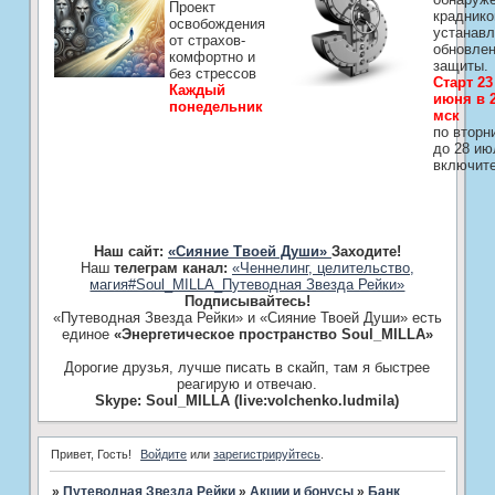
Проект
краднико
освобождения
устанавл
от страхов-
обновле
комфортно и
защиты.
без стрессов
Старт 23
Каждый
июня в 2
понедельник
мск
по вторн
до 28 ию
включит
Наш сайт:
«Сияние Твоей Души»
Заходите!
Наш
телеграм канал:
«Ченнелинг, целительство,
магия#Soul_MILLA_Путеводная Звезда Рейки»
Подписывайтесь!
«Путеводная Звезда Рейки» и «Сияние Твоей Души» есть
единое
«Энергетическое пространство Soul_MILLA»
Дорогие друзья, лучше писать в скайп, там я быстрее
реагирую и отвечаю.
Skype: Soul_MILLA (live:volchenko.ludmila)
Привет, Гость!
Войдите
или
зарегистрируйтесь
.
»
Путеводная Звезда Рейки
»
­Акции и бонусы
»
Банк