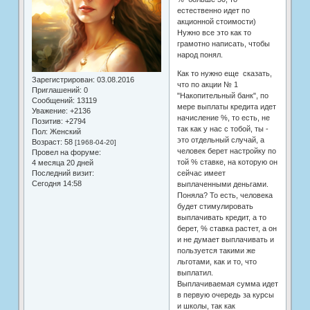
естественно идет по
акционной стоимости)
Нужно все это как то
грамотно написать, чтобы
народ понял.
Как то нужно еще сказать,
Зарегистрирован
: 03.08.2016
что по акции № 1
Приглашений:
0
"Накопительный банк", по
Сообщений:
13119
мере выплаты кредита идет
Уважение:
+2136
начисление %, то есть, не
Позитив:
+2794
так как у нас с тобой, ты -
Пол:
Женский
это отдельный случай, а
Возраст:
58
[1968-04-20]
человек берет настройку по
Провел на форуме:
той % ставке, на которую он
4 месяца 20 дней
сейчас имеет
Последний визит:
Сегодня 14:58
выплаченными деньгами.
Поняла? То есть, человека
будет стимулировать
выплачивать кредит, а то
берет, % ставка растет, а он
и не думает выплачивать и
пользуется такими же
льготами, как и то, что
выплатил.
Выплачиваемая сумма идет
в первую очередь за курсы
и школы, так как