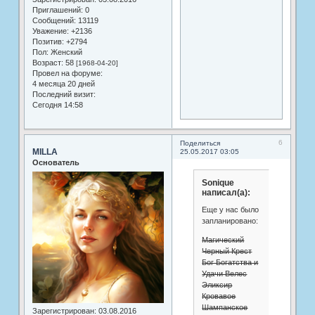
Приглашений:
0
Сообщений:
13119
Уважение:
+2136
Позитив:
+2794
Пол:
Женский
Возраст:
58
[1968-04-20]
Провел на форуме:
4 месяца 20 дней
Последний визит:
Сегодня 14:58
6
Поделиться
MILLA
25.05.2017 03:05
Основатель
Sonique
написал(а):
Еще у нас было
запланировано:
Магический
Черный Крест
Бог Богатства и
Удачи Велес
Эликсир
Кровавое
Шампанское
Зарегистрирован
: 03.08.2016