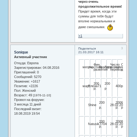
через очень
продолжительное время!
Придет время, когда эти
суммы для тебя будут
вполне нормальными и
даже смешными.
+1
3
Поделиться
Sonique
21.03.2017 16:11
Активный участник
Откуда:
Европа
Фин.
Число
Общая
месяц
участник
Красота
Здоровье
сумма
Зарегистрирован
: 04.08.2016
развития
перевода
сумма
Приглашений:
0
Сообщений:
5270
Уважение:
+1617
200
200
Позитив:
+2226
март
Елена71
400р.
р.
р
Пол:
Женский
Возраст:
49
[1976-11-10]
Провел на форуме:
200
200
600
3 месяца 11 дней
Shine
28.02.2018
р.
р.
р.
Последний визит:
18.08.2019 19:54
200
200
800
Natusik7704
28.02.2018
р.
р.
р.