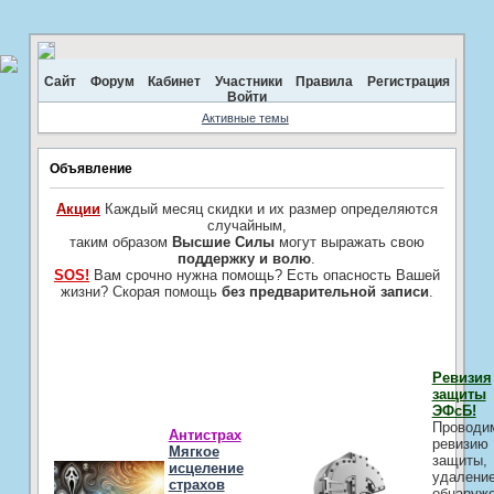
Сайт
Форум
Кабинет
Участники
Правила
Регистрация
Войти
Активные темы
Объявление
Акции
Каждый месяц скидки и их размер определяются
случайным,
таким образом
Высшие Силы
могут выражать свою
поддержку и волю
.
SOS!
Вам срочно нужна помощь? Есть опасность Вашей
жизни? Скорая помощь
без предварительной записи
.
Ревизия
защиты
ЭФсБ!
Проводи
Антистрах
ревизию
Мягкое
защиты,
исцеление
удалени
страхов
обнаруж