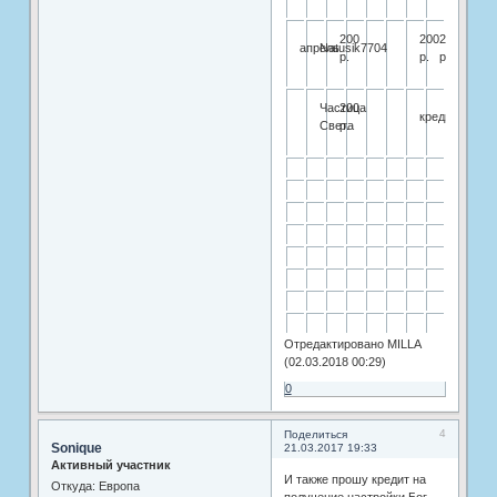
200
200
200
апрель
Natusik7704
р.
р.
р
Частица
200
кредит
Света
р.
Отредактировано MILLA
(02.03.2018 00:29)
0
4
Поделиться
Sonique
21.03.2017 19:33
Активный участник
И также прошу кредит на
Откуда:
Европа