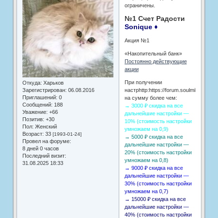
ограничены.
№1 Счет Радости
Sonique ♦
Акция №1
«Накопительный банк»
Постоянно действующие
акции
При получении
Откуда:
Харьков
Зарегистрирован
: 06.08.2016
настрhttp:https://forum.soulmilla.com/i/b
Приглашений:
0
на сумму более чем:
Сообщений:
188
→ 3000 ₽ скидка на все
Уважение:
+66
дальнейшие настройки —
Позитив:
+30
10% (стоимость настройки
Пол:
Женский
умножаем на 0,9)
Возраст:
33
[1993-01-24]
→ 5000 ₽ скидка на все
Провел на форуме:
дальнейшие настройки —
8 дней 0 часов
20% (стоимость настройки
Последний визит:
умножаем на 0,8)
31.08.2025 18:33
→ 9000 ₽ скидка на все
дальнейшие настройки —
30% (стоимость настройки
умножаем на 0,7)
→ 15000 ₽ скидка на все
дальнейшие настройки —
40% (стоимость настройки