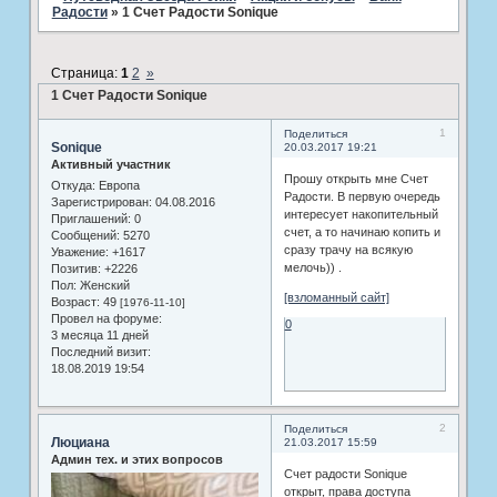
Радости
»
1 Счет Радости Sonique
Страница:
1
2
»
1 Счет Радости Sonique
1
Поделиться
Sonique
20.03.2017 19:21
Активный участник
Прошу открыть мне Счет
Откуда:
Европа
Радости. В первую очередь
Зарегистрирован
: 04.08.2016
интересует накопительный
Приглашений:
0
счет, а то начинаю копить и
Сообщений:
5270
сразу трачу на всякую
Уважение:
+1617
мелочь)) .
Позитив:
+2226
Пол:
Женский
[взломанный сайт]
Возраст:
49
[1976-11-10]
Провел на форуме:
0
3 месяца 11 дней
Последний визит:
18.08.2019 19:54
2
Поделиться
Люциана
21.03.2017 15:59
Админ тех. и этих вопросов
Счет радости Sonique
открыт, права доступа