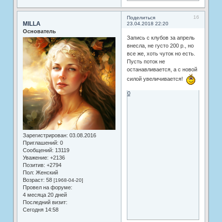
16
Поделиться
MILLA
23.04.2018 22:20
Основатель
Запись с клубов за апрель
внесла, не густо 200 р., но
все же, хоть чуток но есть.
Пусть поток не
останавливается, а с новой
силой увеличивается!
0
Зарегистрирован
: 03.08.2016
Приглашений:
0
Сообщений:
13119
Уважение:
+2136
Позитив:
+2794
Пол:
Женский
Возраст:
58
[1968-04-20]
Провел на форуме:
4 месяца 20 дней
Последний визит:
Сегодня 14:58