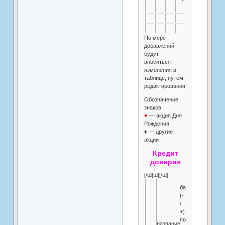
По мере
добавлений
будут
вноситься
изменения в
таблице, путём
редактирования.
Обозначение
знаков:
♥
— акция Дня
Рождения
♦ — другие
акции
Кредит
доверия
[/td]td][/td]
баланс
(-
/
+)
последняя
название