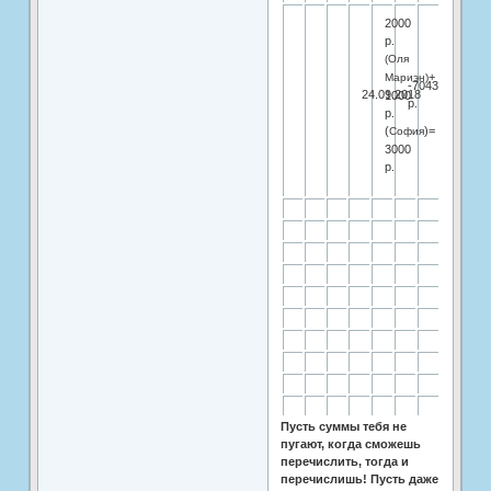
2000
р.
(Оля
+
Мариэн)
-7043
24.09.2018
1000
р.
р.
(
)=
София
3000
р.
Пусть суммы тебя не
пугают, когда сможешь
перечислить, тогда и
перечислишь! Пусть даже