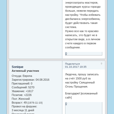
энергозатраты мастеров,
проводящих курсы гораздо
больше, нежели передать
настройку. Чтобы избежать
дисбаланса энергообмена,
будет действовать такая
система.
Нужно все как то красиво
написать, это будет не в
открытом виде, а в личном
счете каждого в первом
сообщении.
0
9
Поделиться
Sonique
01.10.2017 19:35
Активный участник
Людочка, прошу записать
Откуда:
Европа
на счёт 1500 руб за
Зарегистрирован
: 04.08.2016
настройку Священный
Приглашений:
0
Огонь Прощения.
Сообщений:
5270
Уважение:
+1617
Благодарю! [взломанный
Позитив:
+2226
сайт]
Пол:
Женский
Возраст:
49
[1976-11-10]
0
Провел на форуме:
3 месяца 11 дней
Последний визит: