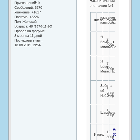
Накопительный
Приглашений:
0
счет акция №1:
Сообщений:
5270
Уважение:
+1617
Позитив:
+2226
название
число
сумма
примечание
Пол:
Женский
настройки
Возраст:
49
[1976-11-10]
Провел на форуме:
3 месяца 11 дней
Я
2
Последний визит:
Есмь
♦
400р
18.08.2019 19:54
Миллионер
Я
7
Есмь
500р
Мегастар
Забота
1
об
200р
Изб.Жир
1
Шамбала
200р
Акция
12
Итого:
30%
300р.
♦