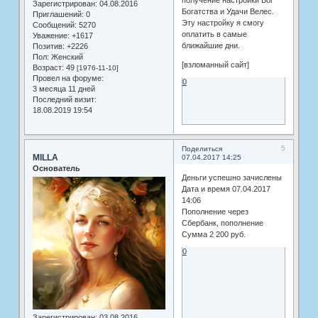
получение настройки Бог
Зарегистрирован
: 04.08.2016
Богатства и Удачи Велес.
Приглашений:
0
Эту настройку я смогу
Сообщений:
5270
оплатить в самые
Уважение:
+1617
ближайшие дни.
Позитив:
+2226
Пол:
Женский
[взломанный сайт]
Возраст:
49
[1976-11-10]
Провел на форуме:
0
3 месяца 11 дней
Последний визит:
18.08.2019 19:54
5
Поделиться
MILLA
07.04.2017 14:25
Основатель
Деньги успешно зачислены
Дата и время 07.04.2017
14:06
Пополнение через
Сбербанк, пополнение
Сумма 2 200 руб.
0
Зарегистрирован
: 03.08.2016