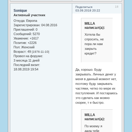
18
Поделиться
Sonique
03.09.2018 20:22
Активный участник
Откуда:
Европа
MILLA
Зарегистрирован
: 04.08.2016
написал(а):
Приглашений:
0
Сообщений:
5270
Хотела бы
Уважение:
+1617
спросить, не
Позитив:
+2226
пора ли нам
Пол:
Женский
закрыть
Возраст:
49
[1976-11-10]
кредит?
Провел на форуме:
3 месяца 11 дней
Последний визит:
18.08.2019 19:54
Да, хорошо. Буду
закрывать. Личных денег у
меня в данный момент нет,
поэтому буду закрывать
частями, четко по мере их
поступления. И постараюсь
это сделать как можно
скорее, т е быстро.
MILLA
написал(а):
По моему я
дала тебе