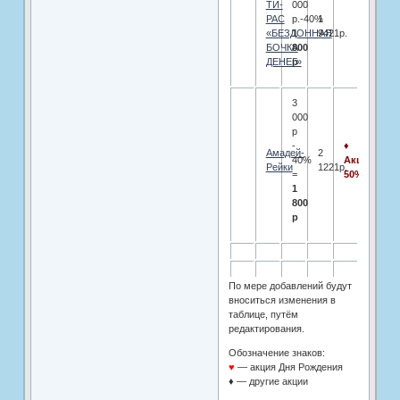
ТИ-
000
РАС
р.-40%
1
«БЕЗДОННАЯ
1
9421р.
БОЧКА
800
ДЕНЕГ»
р
3
000
р
-
♦
Амадей-
2
40%
Акция
Рейки
1221р.
=
50%
1
800
р
По мере добавлений будут
вноситься изменения в
таблице, путём
редактирования.
Обозначение знаков:
♥
— акция Дня Рождения
♦ — другие акции