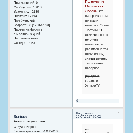
Полномочие
Приглашений:
0
Магическая
Сообщений:
13119
Любовь
Эта
Уважение:
+2136
настройка шла
Позитив:
+2794
по акции
Пол:
Женский
Возраст:
58
вместе с Огнем
[1968-04-20]
Провел на форуме:
Эротики. Я,
4 месяца 20 дней
если честно ее
Последний визит:
не очень
Сегодня 14:58
понимаю, но
раз именно так
получилось,
значит именно
так и нужно
наверное.
[s]Корона
Славы и
Успеха
[/s]
0
7
Поделиться
Sonique
29.07.2017 06:02
Активный участник
Откуда:
Европа
---
Зарегистрирован
: 04.08.2016